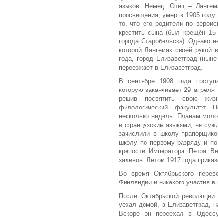
языков. Немец. Отец – Лангем
просвещения, умер в 1905 году
то, что его родители по верои
крестить сына (был крещён 15 
города Старобельска). Однако н
которой Лангемак своей рукой 
года, город Елизаветград (ныне
переезжает в Елизаветград.
В сентябре 1908 года поступ
которую заканчивает 29 апреля 
решив посвятить свою жизн
филологический факультет Пе
несколько недель. Планам моло
и французским языками, не сужд
зачислили в школу прапорщико
школу по первому разряду и п
крепости Императора Петра Ве
заливов. Летом 1917 года прика
Во время Октябрьского перев
Финляндии и никакого участия в
После Октябрьской революции 
уехал домой, в Елизаветград, 
Вскоре он переехал в Одессу