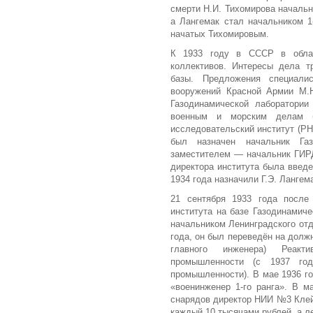
смерти Н.И. Тихомирова начальн
а Лангемак стал начальником 1
начатых Тихомировым.
К 1933 году в СССР в облас
коллективов. Интересы дела т
базы. Предложения специал
вооружений Красной Армии М.Н
Газодинамической лаборатори
военным и морским делам б
исследовательский институт (РН
был назначен начальник Газ
заместителем — начальник ГИРД
директора института была введе
1934 года назначили Г.Э. Лангем
21 сентября 1933 года после 
института на базе Газодинамич
начальником Ленинградского от
года, он был переведён на должн
главного инженера) Реакт
промышленности (с 1937 го
промышленности). В мае 1936 г
«военинженер 1-го ранга». В м
снарядов директор НИИ №3 Клей
каждый 10 тысячами рублей, а л