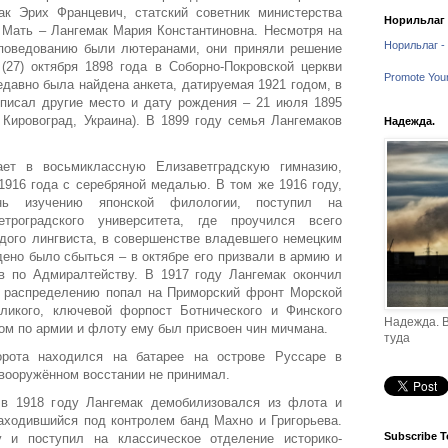
ак Эрих Францевич, статский советник министерства
Норильлаг -
. Мать – Лангемак Мария Константиновна. Несмотря на
Норильлаг - 
споведованию были лютеранами, они приняли решение
(27) октября 1898 года в Соборно-Покровской церкви
Promote You
едавно была найдена анкета, датируемая 1921 годом, в
вписал другие место и дату рождения – 21 июля 1895
 Кировоград, Украина). В 1899 году семья Лангемаков
Надежда.
ает в восьмиклассную Елизаветградскую гимназию,
1916 года с серебряной медалью. В том же 1916 году,
ь изучению японской филологии, поступил на
троградского университета, где проучился всего
дого лингвиста, в совершенстве владевшего немецким
ено было сбыться – в октябре его призвали в армию и
в по Адмиралтейству. В 1917 году Лангемак окончил
о распределению попал на Приморский фронт Морской
ликого, ключевой форпост Ботнического и Финского
Надежда. В
зом по армии и флоту ему был присвоен чин мичмана.
туда
орота находился на батарее на острове Руссаре в
 вооружённом восстании не принимал.
в 1918 году Лангемак демобилизовался из флота и
находившийся под контролем банд Махно и Григорьева.
Subscribe T
 и поступил на классическое отделение историко-