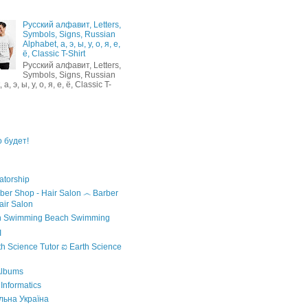
Русский алфавит, Letters,
Symbols, Signs, Russian
Alphabet, а, э, ы, у, о, я, е,
ё, Classic T-Shirt
Русский алфавит, Letters,
Symbols, Signs, Russian
а, э, ы, у, о, я, е, ё, Classic T-
 будет!
atorship
෴ Barber
air Salon
Beach Swimming
I
ಐ Earth Science
Albums
nformatics
ьна Україна