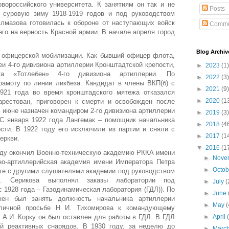
вороссийского университета. К занятиям он так и не
Posts
 суровую зиму 1918-1919 годов и под руководством
Алмазова готовилась к обороне от наступающих войск
Comme
его на верность Красной армии. В начале апреля город
Blog Archiv
 офицерской мобилизации. Как бывший офицер флота,
и 4-го дивизиона артиллерии Кронштадтской крепости,
►
2023
(1)
а «Тотлебен» 4-го дивизиона артиллерии. По
►
2022
(3)
рамоту по линии ликбеза. Кандидат в члены ВКП(б) с
►
2021
(9)
921 года во время кронштадского мятежа отказался
►
2020
(1
арестован, приговорен к смерти и освобожден после
в июне назначен командиром 2-го дивизиона артиллерии
►
2019
(3)
 С января 1922 года Лангемак – помощник начальника
►
2018
(4
сти. В 1922 году его исключили из партии и сняли с
►
2017
(1
еркви.
▼
2016
(1
году окончил Военно-техническую академию РККА имени
►
Nove
но-артиллерийская академия имени Императора Петра
►
Octo
сте с другими слушателями академии под руководством
А. Серикова выполнял заказы лаборатории под
►
July
(
 1928 года – Газодинамическая лаборатория (ГДЛ)). По
►
June
жен был занять должность начальника артиллерии
►
May
(
 личной просьбе Н И. Тихомирова к командующему
 А.И. Корку он был оставлен для работы в ГДЛ. В ГДЛ
►
April
ой реактивных снарядов. В 1930 году, за неделю до
►
Marc