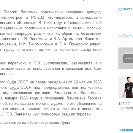
домостр
 Георгий Лангемак практически завершил доводку
...
миллиметров и РС-132 миллиметров, впоследствии
миномета «Катюша». В 1933 году в Газодинамической
фициальные полигонные испытания с земли, морских
кетных снарядов различных калибров на бездымном
добрый 
вловского, Г.Э. Лангемака и В.А. Артемьева. Вместе с
...
темьевым, Н.И. Тихомировым и Ю.А. Победоносцевым,
о праву считается одним из основных создателей
.
вёл переписку с К.Э. Циолковским, размышляя и о
 возможности их использования в космонавтике. Сам
нно он.
го Суда СССР на своем заседании от 19 ноября 1955
ного Суда СССР под председательством полковника
: подполковников юстиции Романова и Шалагинова
т 11 января 1938 года в отношении Лангемака Георгия
 обстоятельства отменить, а дело по его обвинению на
$28.22 L
Lightweig
 в уголовном порядке прекратить за отсутствием в его
..» Г.Э. Лангемак был полностью реабилитирован.
зван кратер на обратной стороне Луны.
выращив