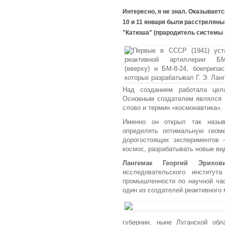
Интересно, я не знал. Оказываетс
10 и 11 января были расстрелян
"Катюша" (прародитель системы 
Над созданием работала цела
Основным создателем являлся Г
слово и термин «космонавтика».
Именно он открыл так назыв
определять оптимальную геоме
дорогостоящих экспериментов 
космос, разрабатывать новые ви
Лангемак Георгий Эрихов
исследовательского институ
промышленности по научной част
один из создателей реактивного
губернии, ныне Луганской обл