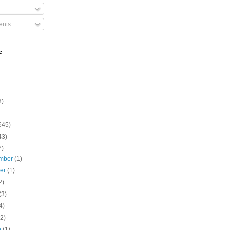
nts
e
3)
645)
43)
7)
mber
(1)
ber
(1)
2)
(3)
4)
(2)
h
(1)