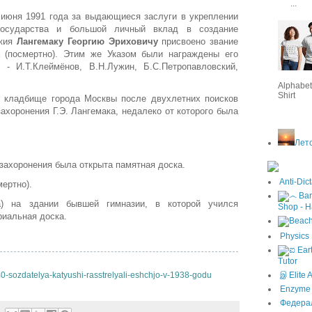
...
июня 1991 года за выдающиеся заслуги в укреплении
государства и большой личный вклад в создание
ужия
Лангемаку Георгию Эриховичу
присвоено звание
а (посмертно). Этим же Указом были награждены его
 - И.Т.Клеймёнов, В.Н.Лужин, Б.С.Петропавловский,
Alphabet, 
Shirt
м кладбище города Москвы после двухлетних поисков
ахоронения Г.Э. Лангемака, недалеко от которого была
Лето
 захоронения была открыта памятная доска.
Anti-Dict
ертно).
а) на здании бывшей гимназии, в которой учился
Shop - H
риальная доска.
Physics 
Tutor
இ Elite 
4
0-sozdatelya-katyushi-rasstrelyali-eshch
jo-v-1938-godu
Enzyme I
Федерал