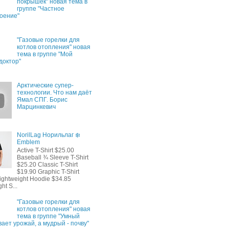
покрышек" новая тема в
группе "Частное
оение"
"Газовые горелки для
котлов отопления" новая
тема в группе "Мой
доктор"
Арктические супер-
технологии. Что нам даёт
Ямал СПГ. Борис
Марцинкевич
NorilLag Норильлаг ❄️
Emblem
Active T-Shirt $25.00
Baseball ¾ Sleeve T-Shirt
$25.20 Classic T-Shirt
$19.90 Graphic T-Shirt
ightweight Hoodie $34.85
ht S...
"Газовые горелки для
котлов отопления" новая
тема в группе "Умный
ает урожай, а мудрый - почву"