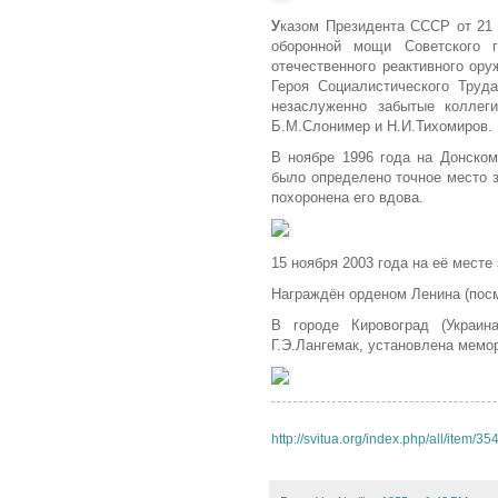
У
казом Президента СССР от 21 
оборонной мощи Советского 
отечественного реактивного ор
Героя Социалистического Труд
незаслуженно забытые коллеги
Б.М.Слонимер и Н.И.Тихомиров.
В ноябре 1996 года на Донско
было определено точное место з
похоронена его вдова.
15 ноября 2003 года на её месте
Награждён орденом Ленина (посм
В городе Кировоград (Украин
Г.Э.Лангемак, установлена мемо
http://svitua.org/index.php/all/item/35