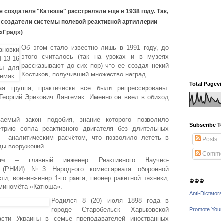
я создателя "Катюши" расстреляли ещё в 1938 году. Так,
ы создатели системы полевой реактивной артиллерии
«Град»)
Об этом стало известно лишь в 1991 году, до
этого считалось (так на уроках и в музеях
рассказывают до сих пор) что ее создал некий
Костиков, получивший множество наград.
Total Pagev
я группа, практически все были репрессированы.
еоргий Эрихович Лангемак. Именно он ввел в обиход
аемый закон подобия, знание которого позволило
Subscribe T
трию сопла реактивного двигателя без длительных
— аналитическим расчётом, что позволило лететь в
Posts
ды вооружений.
Comme
ич
– главный инженер Реактивного Научно-
та (РНИИ) №3 Народного комиссариата оборонной
и, военинженер 1-го ранга; пионер ракетной техники,
♔♔♔
 миномёта «Катюша».
Anti-Dictator
Родился 8 (20) июля 1898 года в
городе Старобельск Харьковской
Promote You
асти Украины в семье преподавателей иностранных