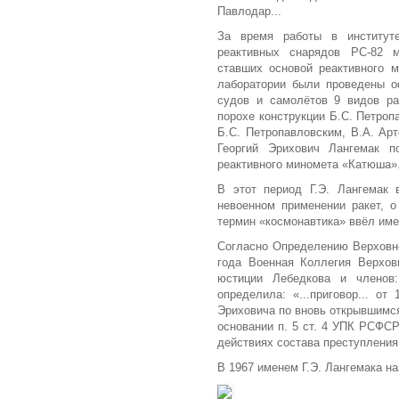
Павлодар...
За время работы в институте
реактивных снарядов РС-82 
ставших основой реактивного 
лаборатории были проведены о
судов и самолётов 9 видов ра
порохе конструкции Б.С. Петропа
Б.С. Петропавловским, В.А. Ар
Георгий Эрихович Лангемак п
реактивного миномета «Катюша»
В этот период Г.Э. Лангемак 
невоенном применении ракет, о
термин «космонавтика» ввёл име
Согласно Определению Верховно
года Военная Коллегия Верхов
юстиции Лебедкова и членов
определила: «...приговор... о
Эриховича по вновь открывшимся
основании п. 5 ст. 4 УПК РСФСР
действиях состава преступления.
В 1967 именем Г.Э. Лангемака на