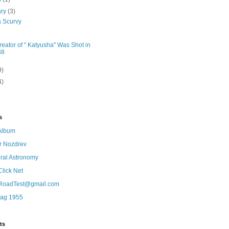
ary
(3)
 Scurvy
eator of " Katyusha" Was Shot in
38
9)
4)
s
eAlbum
r Nozdrev
ral Astronomy
lick Net
oadTest@gmail.com
lag 1955
ts