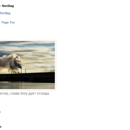
 Norillag
Norillag
r Page Too
етер, слава богу дует отсюда
o