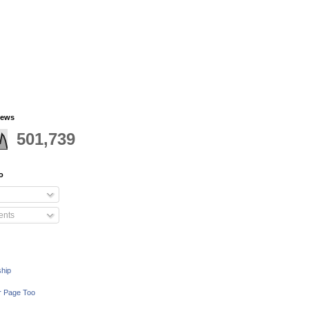
iews
501,739
o
nts
ship
r Page Too