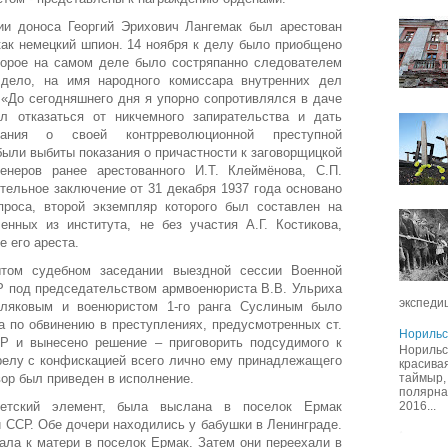
ии доноса Георгий Эрихович Лангемак был арестован
ак немецкий шпион. 14 ноября к делу было приобщено
торое на самом деле было состряпанно следователем
дело, на имя народного комиссара внутренних дел
 «До сегодняшнего дня я упорно сопротивлялся в даче
 отказаться от никчемного запирательства и дать
ания о своей контрреволюционной преступной
ыли выбиты показания о причастности к заговорщицкой
женеров ранее арестованного И.Т. Клеймёнова, С.П.
тельное заключение от 31 декабря 1937 года основано
проса, второй экземпляр которого был составлен на
енных из института, не без участия А.Г. Костикова,
е его ареста.
ытом судебном заседании выездной сессии Военной
 под председательством армвоенюриста В.В. Ульриха
экспедиц
оляковым и военюристом 1-го ранга Суслиным было
а по обвинению в преступлениях, предусмотренных ст.
Норильс
СР и вынесено решение – приговорить подсудимого к
Норильс
релу с конфискацией всего лично ему принадлежащего
красивая
таймыр,
вор был приведен в исполнение.
полярна
2016...
ветский элемент, была выслана в поселок Ермак
 ССР. Обе дочери находились у бабушки в Ленинграде.
ла к матери в поселок Ермак. Затем они переехали в