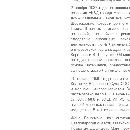
2 ноября 1937 года на основан
органами НКВД города Москвы к
якобы заявление Лангемака, ко
Шестоковым, который вел его 
Ежова. В нем есть такие слова:
показаний… но сейчас я решил
следствию правдивые показ
деятельности…». Из Лангемака б
антисоветской организации ин
Королёва и В.П. Глушко. Обвини
на единственном протоколе до
основе материалов, предоставл
занявшего место Лангемака посл
11 января 1938 года на закр
Коллегии Верховного Суда СССР
и членами: диввоенюристом Г
рассмотрено дело Г.Э. Лангемак
ст. 58-7, 58-8 и 58-11 УК РСФ
высшей мере наказания – расст
имущества. В тот же день приго
Жена Лангемака, как антисо
Павлодарской области Казахской
Позже младшая дочь Майя поеха