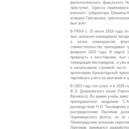
филологического факультета Но
приступил, Одесса переживала
военного губернатора Гришина-
атамана Григорьева, присягнувш
был взят.
В РККА с 10 июля 1919 года по
был назначен командиром батаре
а затем комендантом форт
совместительству преподавал г
февраля 1920 года. В марте 1
примкнуть к восставшим, был 
ликвидации беспорядков, а уже 
и начальником строевой части.
артиллерии Кронштадской крепо
партийного учёта за венчание в ц
В 1923 году поступил и в 1928 
Ф.Э. Дзержинского (ныне Ракет
Великого). Во время учебы вме
преподавателя академии С.
руководством Н.И. Тихомирова (с
распределению Лангемак дол
Черноморского флота, но по
Ленинградским военным округом
Лангемак занимался разработк