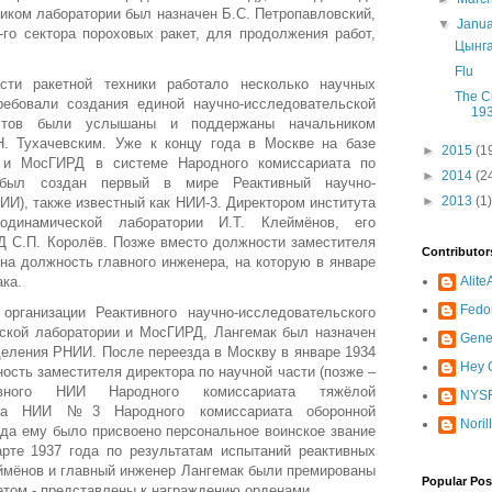
иком лаборатории был назначен Б.С. Петропавловский,
▼
Janu
-го сектора пороховых ракет, для продолжения работ,
Цынга
Flu
ти ракетной техники работало несколько научных
The Cr
ребовали создания единой научно-исследовательской
19
истов были услышаны и поддержаны начальником
. Тухачевским. Уже к концу года в Москве на базе
►
2015
(1
и и МосГИРД в системе Народного комиссариата по
►
2014
(2
ыл создан первый в мире Реактивный научно-
►
2013
(1)
ИИ), также известный как НИИ-3. Директором института
одинамической лаборатории И.Т. Клеймёнов, его
 С.П. Королёв. Позже вместо должности заместителя
Contributor
на должность главного инженера, на которую в январе
ака.
Alit
Fedo
организации Реактивного научно-исследовательского
еской лаборатории и МосГИРД, Лангемак был назначен
Gene
деления РНИИ. После переезда в Москву в январе 1934
Hey C
ость заместителя директора по научной части (позже –
ивного НИИ Народного комиссариата тяжёлой
NYSR
да НИИ №3 Народного комиссариата оборонной
Noril
ода ему было присвоено персональное воинское звание
арте 1937 года по результатам испытаний реактивных
мёнов и главный инженер Лангемак были премированы
Popular Pos
етом - представлены к награждению орденами.