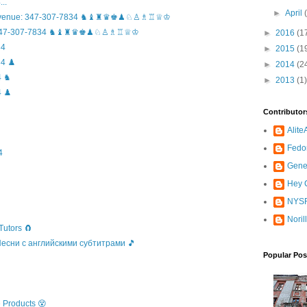
..
►
April
n Avenue: 347-307-7834 ♞♝♜♛♚♟♘♙♗♖♕♔
ife: 347-307-7834 ♞♝♜♛♚♟♘♙♗♖♕♔
►
2016
(1
34
►
2015
(1
4 ♟️
►
2014
(2
4 ♞
►
2013
(1)
 ♟️
Contributor
Alit
Fedo
4
Gene
Hey C
NYSR
Noril
Tutors 🧲
 Песни с английскими субтитрами 🎵
Popular Pos
 Products 😵