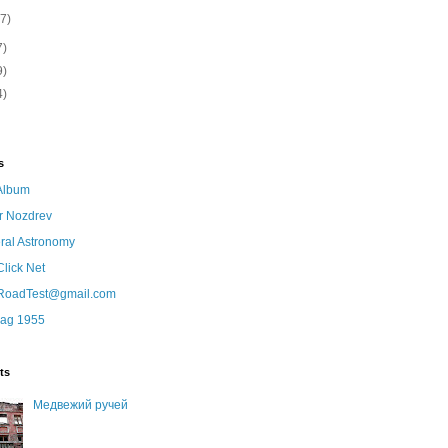
(7)
7)
9)
4)
s
eAlbum
r Nozdrev
ral Astronomy
lick Net
oadTest@gmail.com
lag 1955
ts
Медвежий ручей