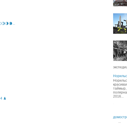
🌖🌗🌘...
экспедиц
Норильс
Норильс
красивая
таймыр,
полярна
2016...
4 ♟️
домостр
...