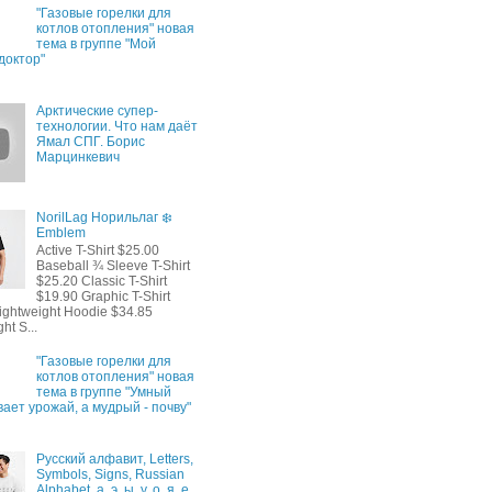
"Газовые горелки для
котлов отопления" новая
тема в группе "Мой
доктор"
Арктические супер-
технологии. Что нам даёт
Ямал СПГ. Борис
Марцинкевич
NorilLag Норильлаг ❄️
Emblem
Active T-Shirt $25.00
Baseball ¾ Sleeve T-Shirt
$25.20 Classic T-Shirt
$19.90 Graphic T-Shirt
ightweight Hoodie $34.85
ht S...
"Газовые горелки для
котлов отопления" новая
тема в группе "Умный
ает урожай, а мудрый - почву"
Русский алфавит, Letters,
Symbols, Signs, Russian
Alphabet, а, э, ы, у, о, я, е,