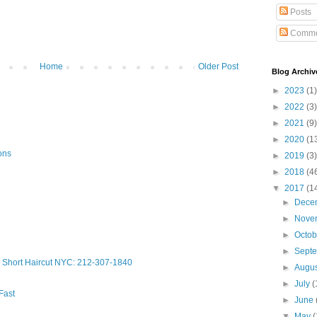
Posts
Comme
Home
Older Post
Blog Archiv
►
2023
(1)
►
2022
(3)
►
2021
(9)
►
2020
(1
ons
►
2019
(3)
►
2018
(4
▼
2017
(1
►
Dece
►
Nove
►
Octo
►
Sept
Short Haircut NYC: 212-307-1840
►
Augu
►
July
(
Fast
►
June
▼
May
(