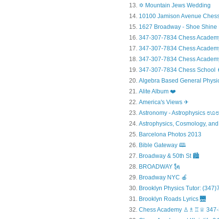
✡ Mountain Jews Wedding
10100 Jamison Avenue Chess
1627 Broadway - Shoe Shine
347-307-7834 Chess Academ
347-307-7834 Chess Academy a
347-307-7834 Chess Academy 
347-307-7834 Chess Sc
Algebra Based General Physics
Alite Album ❤️
America's Views ✈
Astronomy - Astrophysic
Astrophysics, Cosmology, and
Barcelona Photos 2013
Bible Gateway 🕮
Broadway & 50th St 🏙️
BROADWAY 🗽
Broadway NYC 🍎
Brooklyn Physics Tutor: (347
Brooklyn Roads Lyrics 🌉
Chess Academy ♙♗♖♕ 347-