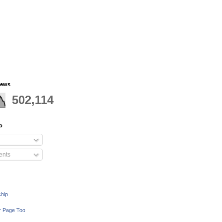
iews
502,114
o
nts
ship
r Page Too