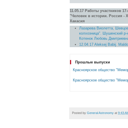
11.05.17 Работы участников 17
"Человек в истории. Россия - 
Хакасия
Лазарева Виолетта, Шевцов
колхозница". Шушенский р-
Котенок Любовь Дмитриевн
12.04.17 Aleksej Babij. Mald
Прошлые выпуски
Красноярское общество "Мемо
Красноярское общество "Мемо
Posted by
General Astronomy
at
9:43 A