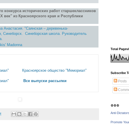
-го конкурса исторических работ старшеклассников
ХХ век" из Красноярского края и Республики
а Анастасия. "Саянская – деревенька-
н, Синеборск. Синеборская школа. Руководитель
а.
okis' Madonna
Total Pagev
риал"
Красноярское общество "Мемориал"
Subscribe T
риал"
Все выпуски рассылки
Posts
Comme
♔♔♔
Anti-Dictator
M
Promote You