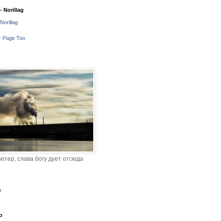
 Norillag
Norillag
r Page Too
етер, слава богу дует отсюда
o