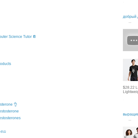
добрый 
...
puter Science Tutor 📔
oducts
$28.22 L
Lightweig
sterone 👌
estosterone
выращив
estosterones
...
 ಊಊಊ