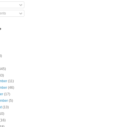
nts
e
3)
645)
43)
mber
(11)
mber
(46)
ber
(17)
ember
(5)
st
(13)
10)
(16)
18)