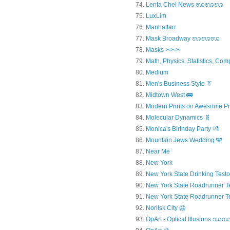
Lenta Chel News ಊಊಊ
LuxLim
Manhattan
Mask Broadway ಊಊಊ
Masks ✂✂✂
Math, Physics, Statistics, Com
Medium
Men's Business Style 👔
Midtown West 🚌
Modern Prints on Awesome Pr
Molecular Dynamics 🧬
Monica's Birthday Party 💏
Mountain Jews Wedding 🕎
Near Me
New York
New York State Drinking Testo
New York State Roadrunner T
New York State Roadrunner T
Norilsk City 🥶
OpArt - Optical Illusions