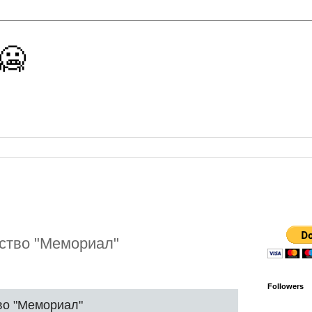
 🥶
ство "Мемориал"
Followers
во "Мемориал"