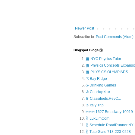
Newer Post
Subscribe to:
Post Comments (Atom)
Blogspot Blogs 🛐
∰ NYC Physics Tutor
∰ Physics Concepts Expansi
∰ PHYSICS OLYMPIADS
☈ Bay Ridge
☕ Drinking Games
☭ СовНарКом
♛ Classifieds.HeyC...
⚓ Italy Trip
✄✄✄ 1627 Broadway 10019 - 
✌ LuxLimCom
✌ Schedule RoadRunner NY 
✌ TutorState 718-223-0228