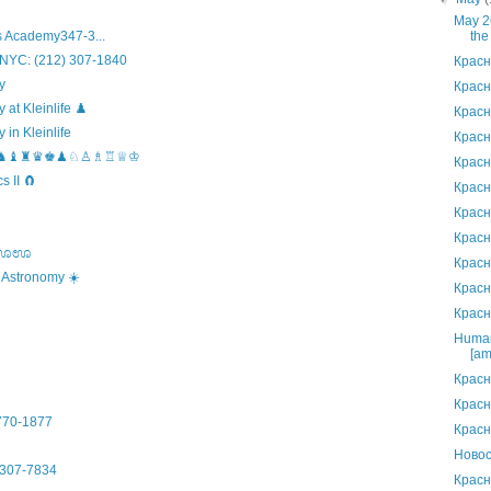
May 26
the
 Academy347-3...
 NYC: (212) 307-1840
Красн
y
Красн
t Kleinlife ♟️
Красн
in Kleinlife
Красн
hool ♞♝♜♛♚♟♘♙♗♖♕♔
Красн
 II 🧲
Красн
Красн
Красн
s ಊಊಊ
Красн
 Astronomy ☀️
Красн
Красн
Human
[am
Красн
Красн
)770-1877
Красн
Новос
307-7834
Красн