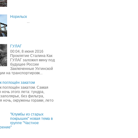
Норильск
...
ГУЛАГ
00:04, 8 июня 2016
Проклятие Сталина Как
ГУЛАГ заложил мину под
будущее России
Заключенные Ухтинской
ии на транспортировк...
к поглощён закатом
к поглощён закатом. Самая
 ночь этого лета: тундра,
 заполярье, без фильтра,
я ночь, окружены горами, лето
"Клумбы из старых
покрышек" новая тема в
группе "Частное
оение"