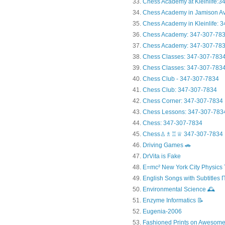
Chess Academy at Kleinlife:34.
Chess Academy in Jamiso
Chess Academy in Kleinl
Chess Academy: 347-307-78
Chess Academy: 347-307-783
Chess Classes: 347-307-783
Chess Classes: 347-307-7834
Chess Club - 347-307-7834
Chess Club: 347-307-7834
Chess Corner: 347-307-7834
Chess Lessons: 347-307-783
Chess: 347-307-7834
Chess♙♗♖♕ 347-307-7834
Driving Games 🚗
DrVita is Fake
E=mc² New York City Physics 
English Songs with Subtitles
Environmental Science 🕰️
Enzyme Informatics 📝
Eugenia-2006
Fashioned Prints on Awesome