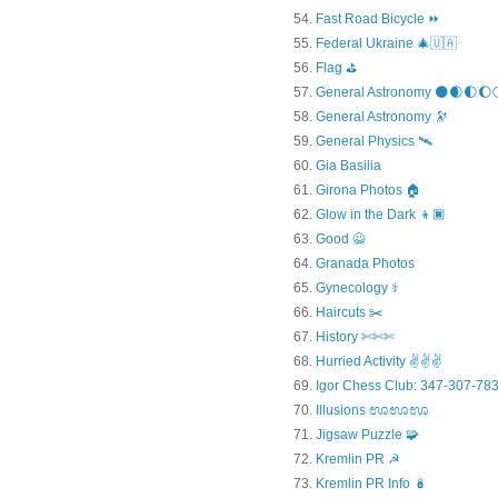
Fast Road Bicycle ⏩
Federal Ukraine 🎄🇺🇦
Flag ⛳
General Astronomy 🌑🌒🌓🌔
General Astronomy 🔭
General Physics 🛰
Gia Basilia
Girona Photos 🏠
Glow in the Dark 👦🏿
Good 🙅
Granada Photos
Gynecology ⚕️
Haircuts ✂️
History ✄✄✄
Hurried Activity ✌✌✌
Igor Chess Club: 347-307-783
Illusions ಊಊಊ
Jigsaw Puzzle 🧩
Kremlin PR ☭
Kremlin PR Info 🪆