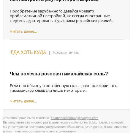
Приобретение зарубежного девайса чревато
проблематичной настройкой, не всегда иностранные
гаджеты адаптированы к условиям российских реалий...
Читать далее...
ЕДА ХОТЬ КУДА
|
Похожие группы
Чем полезна розовая гималайская соль?
Если про обычную поваренную соль знают все люди, то о
гималайской слышали лишь некоторые...
Читать далее...
Это сообщение было выслано
znamenski.norillag@blogger.com
Вы получаете это письмо раз в день, если в группах на Subscribe.ru, в которых
вы участвуете и настроили уведомления «Высылать раз в день», были написаны
новые темы или оставлены новые комментарии.