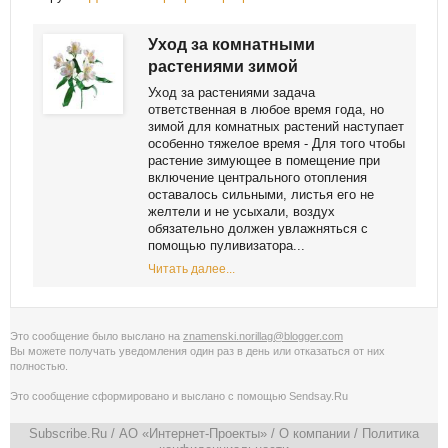
Уход за комнатными
растениями зимой
Уход за растениями задача
ответственная в любое время года, но
зимой для комнатных растений наступает
особенно тяжелое время - Для того чтобы
растение зимующее в помещение при
включение центрального отопления
оставалось сильными, листья его не
желтели и не усыхали, воздух
обязательно должен увлажняться с
помощью пуливизатора...
Читать далее...
Это сообщение было выслано на
znamenski.norillag@blogger.com
Вы можете получать уведомления
один раз в день
или
отказаться от них
полностью
.
Это сообщение сформировано и выслано с помощью
Sendsay.Ru
Subscribe.Ru
/ АО «Интернет-Проекты» /
О компании
/
Политика