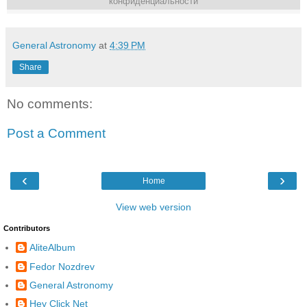
конфиденциальности
General Astronomy
at
4:39 PM
Share
No comments:
Post a Comment
‹
›
Home
View web version
Contributors
AliteAlbum
Fedor Nozdrev
General Astronomy
Hey Click Net