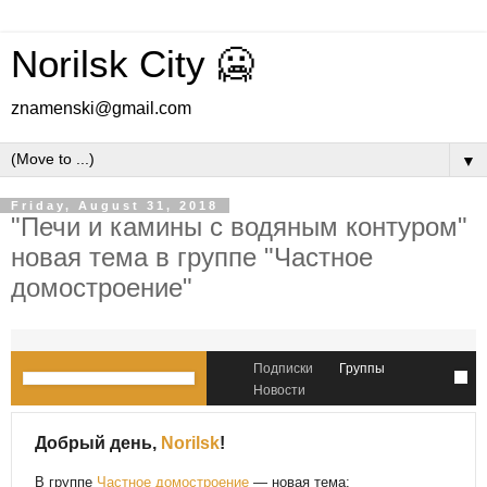
Norilsk City 🥶
znamenski@gmail.com
▼
Friday, August 31, 2018
"Печи и камины с водяным контуром"
новая тема в группе "Частное
домостроение"
Подписки
Группы
Новости
Добрый день,
Norilsk
!
В группе
Частное домостроение
— новая тема: