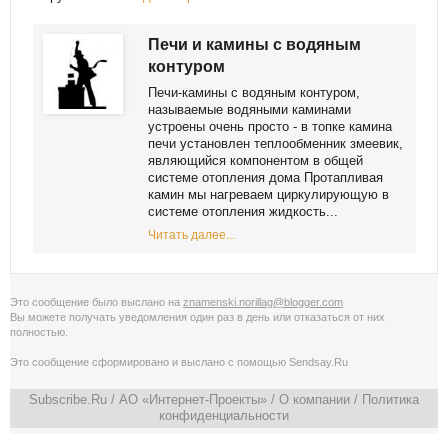
Печи и камины с водяным
контуром
Печи-камины с водяным контуром,
называемые водяными каминами
устроены очень просто - в топке камина
печи установлен теплообменник змеевик,
являющийся компонентом в общей
системе отопления дома Протапливая
камин мы нагреваем циркулирующую в
системе отопления жидкость...
Читать далее...
Это сообщение было выслано на
znamenski.norillag@blogger.com
Вы можете получать уведомления
один раз в день
или
отказаться от них
полностью
.
Это сообщение сформировано и выслано с помощью
Sendsay.Ru
Subscribe.Ru
/ АО «Интернет-Проекты» /
О компании
/
Политика
конфиденциальности