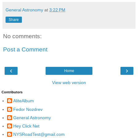
General Astronomy
at
3:22 PM
Share
No comments:
Post a Comment
‹
›
Home
View web version
Contributors
AliteAlbum
Fedor Nozdrev
General Astronomy
Hey Click Net
NYSRoadTest@gmail.com