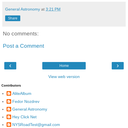
General Astronomy
at
3:21 PM
Share
No comments:
Post a Comment
‹
›
Home
View web version
Contributors
AliteAlbum
Fedor Nozdrev
General Astronomy
Hey Click Net
NYSRoadTest@gmail.com