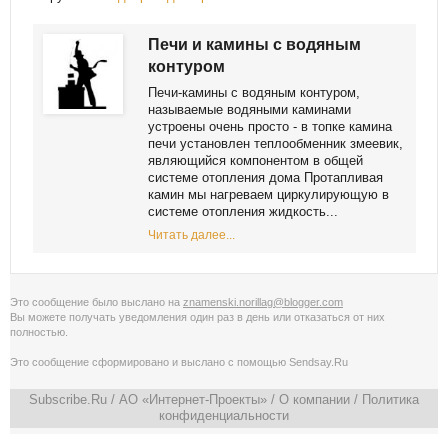
Печи и камины с водяным
контуром
Печи-камины с водяным контуром,
называемые водяными каминами
устроены очень просто - в топке камина
печи установлен теплообменник змеевик,
являющийся компонентом в общей
системе отопления дома Протапливая
камин мы нагреваем циркулирующую в
системе отопления жидкость...
Читать далее...
Это сообщение было выслано на
znamenski.norillag@blogger.com
Вы можете получать уведомления
один раз в день
или
отказаться от них
полностью
.
Это сообщение сформировано и выслано с помощью
Sendsay.Ru
Subscribe.Ru
/ АО «Интернет-Проекты» /
О компании
/
Политика
конфиденциальности