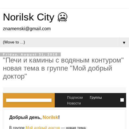
Norilsk City 🥶
znamenski@gmail.com
▼
Friday, August 31, 2018
"Печи и камины с водяным контуром"
новая тема в группе "Мой добрый
доктор"
Подписки
Группы
Новости
Добрый день,
Norilsk
!
В группе
Мой добрый доктор
— новая тема: