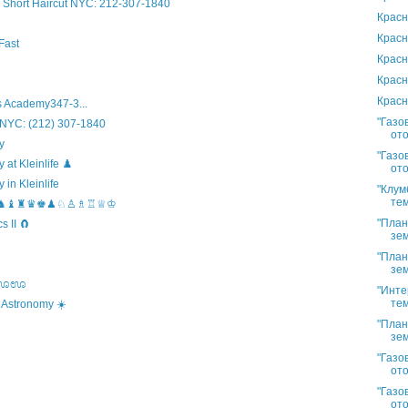
Short Haircut NYC: 212-307-1840
Красн
Красн
Fast
Красн
Красн
Красн
 Academy347-3...
"Газо
 NYC: (212) 307-1840
ото
y
"Газо
t Kleinlife ♟️
ото
in Kleinlife
"Клум
тем
hool ♞♝♜♛♚♟♘♙♗♖♕♔
"План
 II 🧲
зем
"План
зем
s ಊಊಊ
"Инте
тем
 Astronomy ☀️
"План
зем
"Газо
ото
"Газо
ото