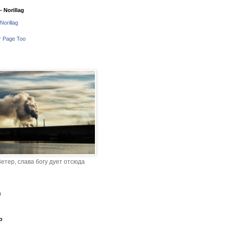
 Norillag
Norillag
r Page Too
етер, слава богу дует отсюда
o