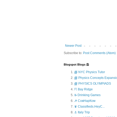
Newer Post
Subscribe to:
Post Comments (Atom)
Blogspot Blogs 🛐
∰ NYC Physics Tutor
∰ Physics Concepts Expansi
∰ PHYSICS OLYMPIADS
☈ Bay Ridge
☕ Drinking Games
☭ СовНарКом
♛ Classifieds.HeyC...
⚓ Italy Trip