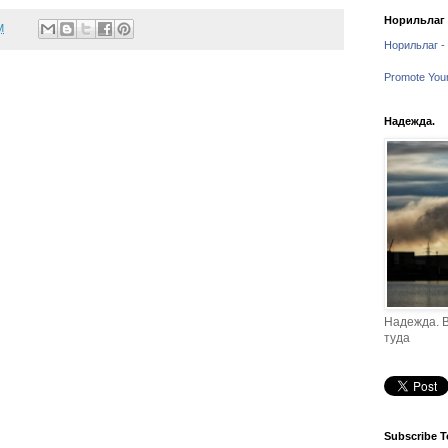
Норильлаг -
M
Норильлаг - 
Promote You
Надежда.
Надежда. В
туда
Subscribe T