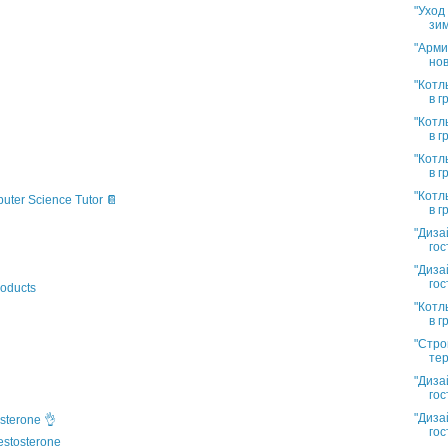
"Уход
зим
"Арми
нов
"Котл
в г
"Котл
в г
"Котл
в г
"Котл
puter Science Tutor 📔
в г
"Диза
гос
"Диза
гос
oducts
"Котл
в г
"Стро
тер
"Диза
гос
"Диза
sterone 👌
гос
estosterone