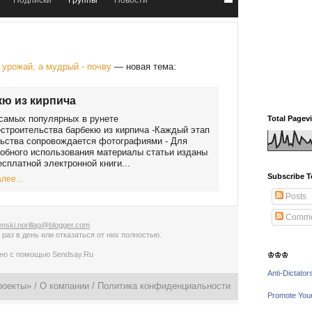
Подписки
Группы
Новости
урожай, а мудрый - почву
— новая тема:
ю из кирпича
самых популярных в рунете
Total Pagev
строительства барбекю из кирпича -Каждый этап
ьства сопровождается фотографиями - Для
обного использования материалы статьи изданы
есплатной электронной книги...
Subscribe T
лее...
Posts
Comme
nski.norillag@blogger.com
 раз в день
или
отказаться от них полностью
.
ано с помощью
Sendsay.Ru
♔♔♔
Anti-Dictator
роекты» /
О компании
/
Политика конфиденциальности
Promote You