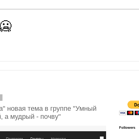
 🥶
8
а" новая тема в группе "Умный
 а мудрый - почву"
Followers