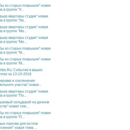
бы из старых покрышек" новая
а в группе "У...
рьер квартиры студии" новая
а в группе "Ум...
рьер квартиры студии" новая
а в группе "Мо...
рьер квартиры студии" новая
а в группе "Мо...
бы из старых покрышек" новая
а в группе "М...
бы из старых покрышек" новая
а в группе "М...
ribe.Ru: События в ваших
ппах за 13-10-2018
ировка и озеленение
ельного участка" новая...
рьер квартиры студии" новая
а в группе "По...
шковый сельдерей на дачном
стке" новая тем...
бы из старых покрышек" новая
а в группе "П...
вые горелки для котлов
пления" новая тема ...