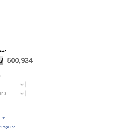
iews
500,934
o
nts
ship
r Page Too