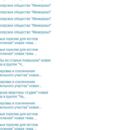
оярское общество "Мемориал"
оярское общество "Мемориал"
оярское общество "Мемориал"
оярское общество "Мемориал"
оярское общество "Мемориал"
вые горелки для котлов
пления" новая тема ...
вые горелки для котлов
пления" новая тема ...
бы из старых покрышек" новая
а в группе "Ч...
ировка и озеленение
ельного участка" новая...
ировка и озеленение
ельного участка" новая...
рьер квартиры студии" новая
а в группе "Ча...
ировка и озеленение
ельного участка" новая...
вые горелки для котлов
пления" новая тема ...
вые горелки для котлов
пления" новая тема ...