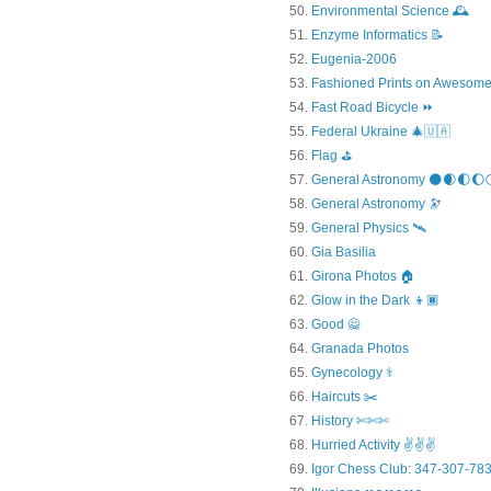
Environmental Science 🕰️
Enzyme Informatics 📝
Eugenia-2006
Fashioned Prints on Awesome
Fast Road Bicycle ⏩
Federal Ukraine 🎄🇺🇦
Flag ⛳
General Astronomy 🌑🌒🌓🌔
General Astronomy 🔭
General Physics 🛰
Gia Basilia
Girona Photos 🏠
Glow in the Dark 👦🏿
Good 🙅
Granada Photos
Gynecology ⚕️
Haircuts ✂️
History ✄✄✄
Hurried Activity ✌✌✌
Igor Chess Club: 347-307-783