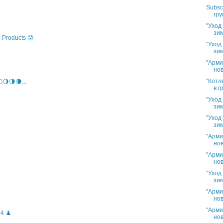
Subsc
гру
"Уход
зим
 Products 😵
"Уход
зим
"Арми
нов
"Котл
🌖🌗🌘...
в г
"Уход
зим
"Уход
зим
"Арми
нов
"Арми
нов
"Уход
зим
"Арми
нов
"Арми
4 ♟️
нов