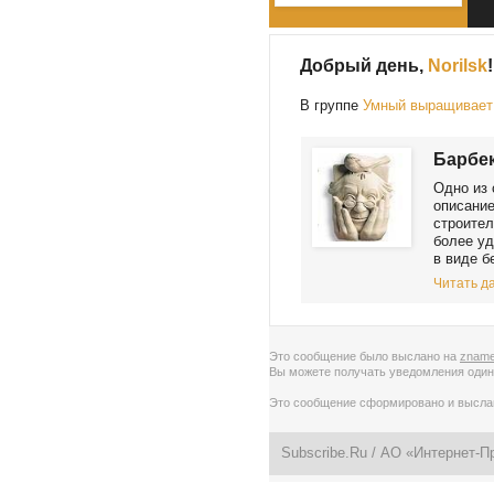
Добрый день,
Norilsk
!
В группе
Умный выращивает 
Барбек
Одно из 
описание
строител
более уд
в виде б
Читать да
Это сообщение было выслано на
zname
Вы можете получать уведомления
один
Это сообщение сформировано и высл
Subscribe.Ru
/ АО «Интернет-П