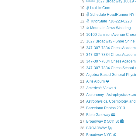
✄✄✄ 1627 Broadway 10019 - 
✌ LuxLimCom
✌ Schedule RoadRunner NY 
✌ TutorState 718-223-0228
✡ Mountain Jews Wedding
10100 Jamison Avenue Chess
1627 Broadway - Shoe Shine
347-307-7834 Chess Academ
347-307-7834 Chess Academy a
347-307-7834 Chess Academy 
347-307-7834 Chess Sc
Algebra Based General Physics
Alite Album ❤️
America's Views ✈
Astronomy - Astrophysic
Astrophysics, Cosmology, and
Barcelona Photos 2013
Bible Gateway 🕮
Broadway & 50th St 🏙️
BROADWAY 🗽
Broadway NYC 🍎