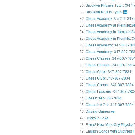
Brooklyn Physics Tutor: (347
Brooklyn Roads Lyrics 🌉
Chess Academy ♙♗♖♕ 347-
Chess Academy at Kleinlife:34.
Chess Academy in Jamiso
Chess Academy in Kleinl
Chess Academy: 347-307-78
Chess Academy: 347-307-783
Chess Classes: 347-307-783
Chess Classes: 347-307-7834
Chess Club - 347-307-7834
Chess Club: 347-307-7834
Chess Corner: 347-307-7834
Chess Lessons: 347-307-783
Chess: 347-307-7834
Chess♙♗♖♕ 347-307-7834
Driving Games 🚗
DrVita is Fake
E=mc² New York City Physics 
English Songs with Subtitles