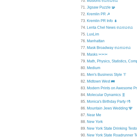
Illusions ಊಊಊ
Jigsaw Puzzle 🧩
Kremlin PR ☭
Kremlin PR Info 🪆
Lenta Chel News ಊಊಊ
LuxLim
Manhattan
Mask Broadway ಊಊಊ
Masks ✂✂✂
Math, Physics, Statistics, Com
Medium
Men's Business Style 👔
Midtown West 🚌
Modern Prints on Awesome Pr
Molecular Dynamics 🧬
Monica's Birthday Party 💏
Mountain Jews Wedding 🕎
Near Me
New York
New York State Drinking Testo
New York State Roadrunner T