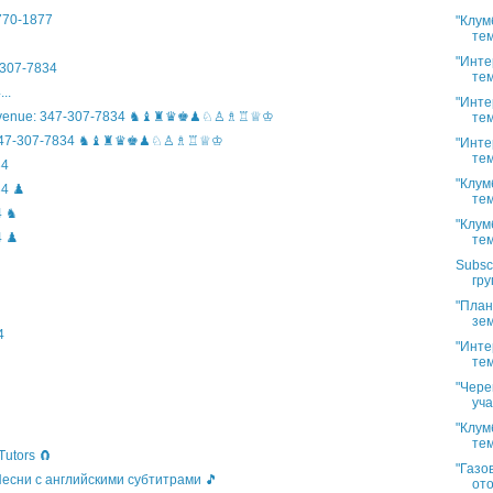
)770-1877
"Клум
тем
"Инте
307-7834
тем
..
"Инте
n Avenue: 347-307-7834 ♞♝♜♛♚♟♘♙♗♖♕♔
тем
ife: 347-307-7834 ♞♝♜♛♚♟♘♙♗♖♕♔
"Инте
тем
34
"Клум
4 ♟️
тем
4 ♞
"Клум
 ♟️
тем
Subsc
гру
"План
зем
4
"Инте
тем
"Чере
уча
"Клум
тем
Tutors 🧲
"Газо
 Песни с английскими субтитрами 🎵
ото