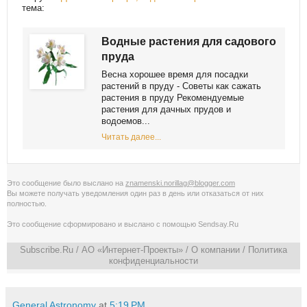
тема:
Водные растения для садового
пруда
Весна хорошее время для посадки
растений в пруду - Советы как сажать
растения в пруду Рекомендуемые
растения для дачных прудов и
водоемов...
Читать далее...
Это сообщение было выслано на
znamenski.norillag@blogger.com
Вы можете получать уведомления
один раз в день
или
отказаться от них
полностью
.
Это сообщение сформировано и выслано с помощью
Sendsay.Ru
Subscribe.Ru
/ АО «Интернет-Проекты» /
О компании
/
Политика
конфиденциальности
General Astronomy
at
5:19 PM