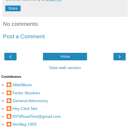
Share
No comments:
Post a Comment
‹
›
Home
View web version
Contributors
AliteAlbum
Fedor Nozdrev
General Astronomy
Hey Click Net
NYSRoadTest@gmail.com
Norillag 1955