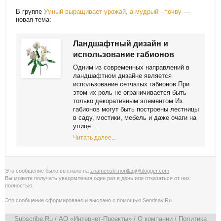
В группе
Умный выращивает урожай, а мудрый - почву
—
новая тема:
Ландшафтный дизайн и
использование габионов
Одним из современных направлений в
ландшафтном дизайне является
использование сетчатых габионов При
этом их роль не ограничивается быть
только декоративным элементом Из
габионов могут быть построены лестницы
в саду, мостики, мебель и даже очаги на
улице...
Читать далее...
Это сообщение было выслано на
znamenski.norillag@blogger.com
Вы можете получать уведомления
один раз в день
или
отказаться от них
полностью
.
Это сообщение сформировано и выслано с помощью
Sendsay.Ru
Subscribe.Ru
/ АО «Интернет-Проекты» /
О компании
/
Политика