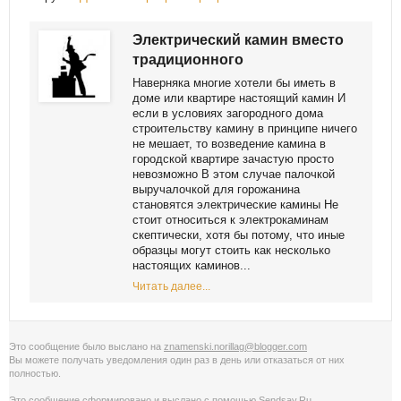
Электрический камин вместо
традиционного
Наверняка многие хотели бы иметь в
доме или квартире настоящий камин И
если в условиях загородного дома
строительству камину в принципе ничего
не мешает, то возведение камина в
городской квартире зачастую просто
невозможно В этом случае палочкой
выручалочкой для горожанина
становятся электрические камины Не
стоит относиться к электрокаминам
скептически, хотя бы потому, что иные
образцы могут стоить как несколько
настоящих каминов...
Читать далее...
Это сообщение было выслано на
znamenski.norillag@blogger.com
Вы можете получать уведомления
один раз в день
или
отказаться от них
полностью
.
Это сообщение сформировано и выслано с помощью
Sendsay.Ru