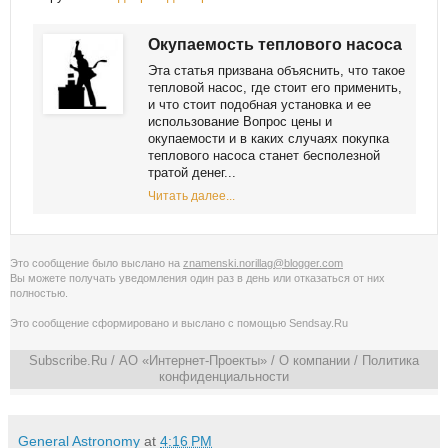
Окупаемость теплового насоса
Эта статья призвана объяснить, что такое
тепловой насос, где стоит его применить,
и что стоит подобная установка и ее
использование Вопрос цены и
окупаемости и в каких случаях покупка
теплового насоса станет бесполезной
тратой денег...
Читать далее...
Это сообщение было выслано на
znamenski.norillag@blogger.com
Вы можете получать уведомления
один раз в день
или
отказаться от них
полностью
.
Это сообщение сформировано и выслано с помощью
Sendsay.Ru
Subscribe.Ru
/ АО «Интернет-Проекты» /
О компании
/
Политика
конфиденциальности
General Astronomy
at
4:16 PM