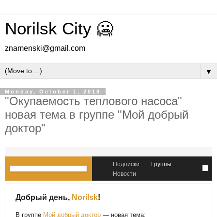
Norilsk City 🥶
znamenski@gmail.com
▼
Monday, October 1, 2018
"Окупаемость теплового насоса"
новая тема в группе "Мой добрый
доктор"
Подписки
Группы
Новости
Добрый день,
Norilsk
!
В группе
Мой добрый доктор
— новая тема: