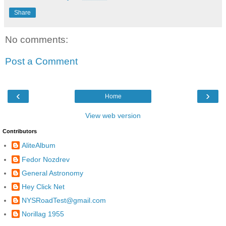
Share
No comments:
Post a Comment
‹
›
Home
View web version
Contributors
AliteAlbum
Fedor Nozdrev
General Astronomy
Hey Click Net
NYSRoadTest@gmail.com
Norillag 1955