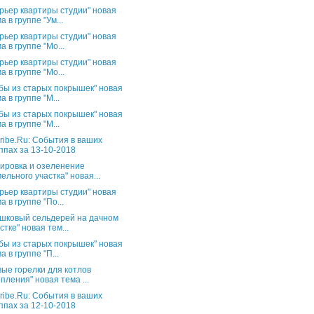
рьер квартиры студии" новая
а в группе "Ум...
рьер квартиры студии" новая
а в группе "Мо...
рьер квартиры студии" новая
а в группе "Мо...
бы из старых покрышек" новая
а в группе "М...
бы из старых покрышек" новая
а в группе "М...
ribe.Ru: События в ваших
ппах за 13-10-2018
ировка и озеленение
ельного участка" новая...
рьер квартиры студии" новая
а в группе "По...
шковый сельдерей на дачном
стке" новая тем...
бы из старых покрышек" новая
а в группе "П...
вые горелки для котлов
пления" новая тема ...
ribe.Ru: События в ваших
ппах за 12-10-2018