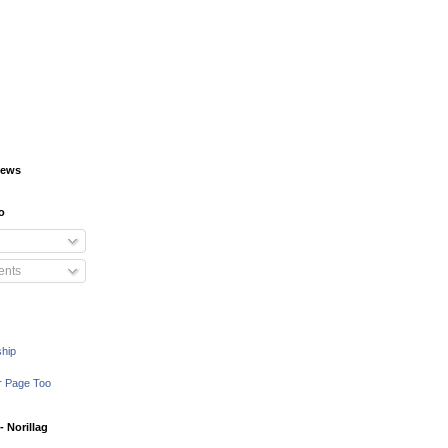
iews
o
nts
ship
r Page Too
 Norillag