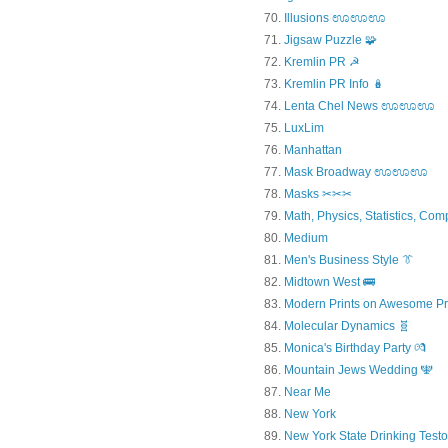
Illusions ಊಊಊ
Jigsaw Puzzle 🧩
Kremlin PR ☭
Kremlin PR Info 🪆
Lenta Chel News ಊಊಊ
LuxLim
Manhattan
Mask Broadway ಊಊಊ
Masks ✂✂✂
Math, Physics, Statistics, Com
Medium
Men's Business Style 👔
Midtown West 🚌
Modern Prints on Awesome Pr
Molecular Dynamics 🧬
Monica's Birthday Party 💏
Mountain Jews Wedding 🕎
Near Me
New York
New York State Drinking Testo