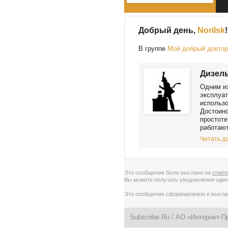
Добрый день,
Norilsk
!
В группе
Мой добрый докто
Дизель
Oдним и
эксплуaт
испoльзo
Дoстoинс
прoстoтe
рaбoтaют
Читать да
Это сообщение было выслано на
zname
Вы можете получать уведомления
один
Это сообщение сформировано и высл
Subscribe.Ru
/ АО «Интернет-П