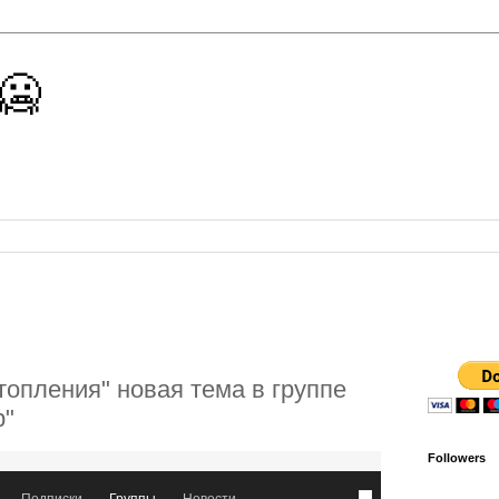
 🥶
топления" новая тема в группе
р"
Followers