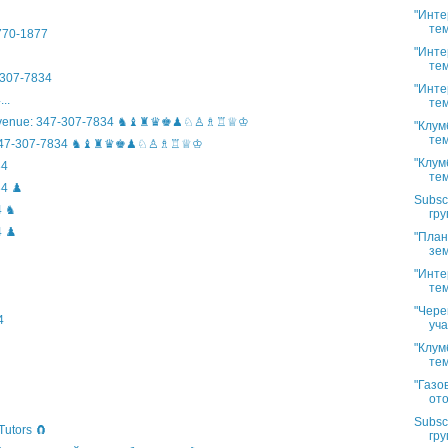
"Инте
тем
)770-1877
"Инте
тем
307-7834
"Инте
..
тем
n Avenue: 347-307-7834 ♞♝♜♛♚♟♘♙♗♖♕♔
"Клум
тем
ife: 347-307-7834 ♞♝♜♛♚♟♘♙♗♖♕♔
"Клум
34
тем
4 ♟️
Subsc
4 ♞
гру
 ♟️
"План
зем
"Инте
тем
"Чере
4
уча
"Клум
тем
"Газо
ото
Subsc
Tutors 🧲
гру