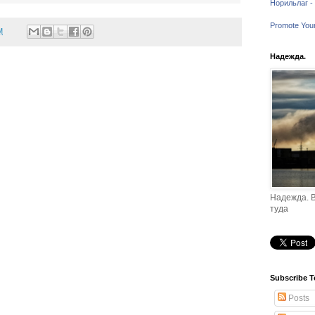
Норильлаг - 
Promote You
M
Надежда.
Надежда. В
туда
Subscribe T
Posts