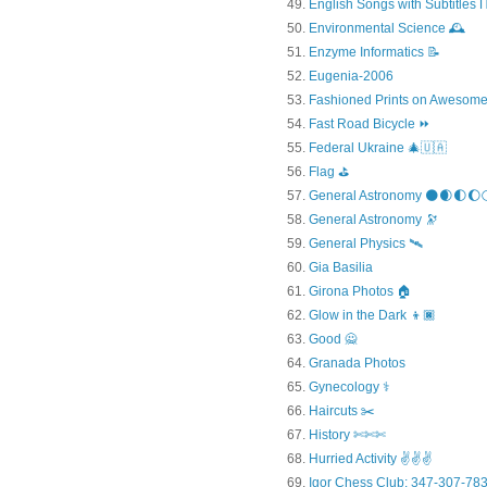
English Songs with Subtitles
Environmental Science 🕰️
Enzyme Informatics 📝
Eugenia-2006
Fashioned Prints on Awesome
Fast Road Bicycle ⏩
Federal Ukraine 🎄🇺🇦
Flag ⛳
General Astronomy 🌑🌒🌓🌔
General Astronomy 🔭
General Physics 🛰
Gia Basilia
Girona Photos 🏠
Glow in the Dark 👦🏿
Good 🙅
Granada Photos
Gynecology ⚕️
Haircuts ✂️
History ✄✄✄
Hurried Activity ✌✌✌
Igor Chess Club: 347-307-783