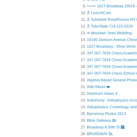
✄✄✄ 1627 Broadway 10019 - 
✌ LuxLimCom
✌ Schedule RoadRunner NY 
✌ TutorState 718-223-0228
✡ Mountain Jews Wedding
10100 Jamison Avenue Chess
1627 Broadway - Shoe Shine
347-307-7834 Chess Academ
347-307-7834 Chess Academy a
347-307-7834 Chess Academy 
347-307-7834 Chess Sc
Algebra Based General Physics
Alite Album ❤️
America's Views ✈
Astronomy - Astrophysic
Astrophysics, Cosmology, and
Barcelona Photos 2013
Bible Gateway 🕮
Broadway & 50th St 🏙️
BROADWAY 🗽