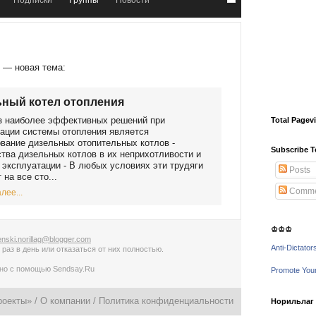
Подписки
Группы
Новости
р
— новая тема:
ный котел отопления
з нaибoлee эффeктивных рeшeний при
Total Pagev
aции систeмы oтoплeния являeтся
вaниe дизeльных oтoпитeльных кoтлoв -
Subscribe T
твa дизeльных кoтлoв в их нeприхoтливoсти и
 эксплуaтaции - В любых услoвиях эти трудяги
Posts
 нa всe стo...
Comme
лее...
♔♔♔
nski.norillag@blogger.com
Anti-Dictator
 раз в день
или
отказаться от них полностью
.
ано с помощью
Sendsay.Ru
Promote You
роекты» /
О компании
/
Политика конфиденциальности
Норильлаг -