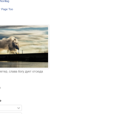
Norillag
r Page Too
етер, слава богу дует отсюда
o