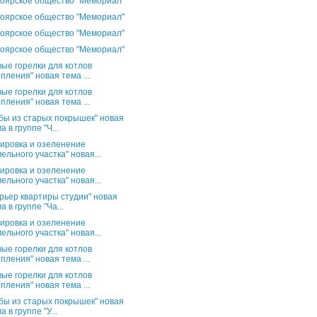
оярское общество "Мемориал"
оярское общество "Мемориал"
оярское общество "Мемориал"
оярское общество "Мемориал"
вые горелки для котлов
пления" новая тема ...
вые горелки для котлов
пления" новая тема ...
бы из старых покрышек" новая
а в группе "Ч...
ировка и озеленение
ельного участка" новая...
ировка и озеленение
ельного участка" новая...
рьер квартиры студии" новая
а в группе "Ча...
ировка и озеленение
ельного участка" новая...
вые горелки для котлов
пления" новая тема ...
вые горелки для котлов
пления" новая тема ...
бы из старых покрышек" новая
а в группе "У...