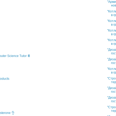
"Арми
нов
"Котл
в г
"Котл
в г
"Котл
в г
"Котл
в г
"Диза
гос
puter Science Tutor 📔
"Диза
гос
"Котл
в г
"Стро
oducts
тер
"Диза
гос
"Диза
гос
"Стро
тер
sterone 👌