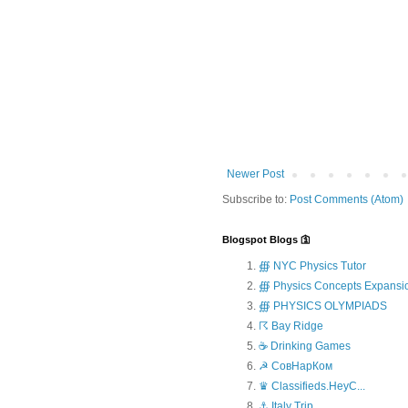
Newer Post
Subscribe to:
Post Comments (Atom)
Blogspot Blogs 🛐
∰ NYC Physics Tutor
∰ Physics Concepts Expansi
∰ PHYSICS OLYMPIADS
☈ Bay Ridge
☕ Drinking Games
☭ СовНарКом
♛ Classifieds.HeyC...
⚓ Italy Trip