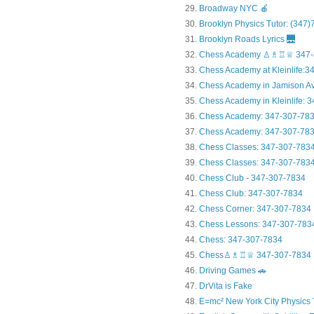
Broadway NYC 🍎
Brooklyn Physics Tutor: (347
Brooklyn Roads Lyrics 🌉
Chess Academy ♙♗♖♕ 347-
Chess Academy at Kleinlife:34.
Chess Academy in Jamiso
Chess Academy in Kleinl
Chess Academy: 347-307-78
Chess Academy: 347-307-783
Chess Classes: 347-307-783
Chess Classes: 347-307-7834
Chess Club - 347-307-7834
Chess Club: 347-307-7834
Chess Corner: 347-307-7834
Chess Lessons: 347-307-783
Chess: 347-307-7834
Chess♙♗♖♕ 347-307-7834
Driving Games 🚗
DrVita is Fake
E=mc² New York City Physics 