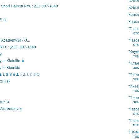
Красн
Short Haircut NYC: 212-307-1840
Красн
Красн
Fast
Красн
"Газо
ото
"Газо
 Academy347-3...
ото
 NYC: (212) 307-1840
"Клум
y
тем
t Kleinlife ♟️
"План
зем
in Kleinlife
hool ♞♝♜♛♚♟♘♙♗♖♕♔
"План
зем
 II 🧲
"Инте
тем
"План
s ಊಊಊ
зем
 Astronomy ☀️
"Газо
ото
"Газо
ото
"Клум
тем