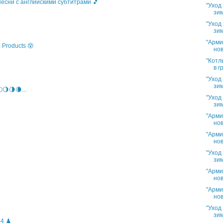
 Песни с английскими субтитрами 🎵
"Уход
зим
"Уход
зим
"Арми
 Products 😵
нов
"Котл
в г
"Уход
зим
🌖🌗🌘...
"Уход
зим
"Арми
нов
"Арми
нов
"Уход
зим
"Арми
нов
"Арми
нов
"Уход
зим
4 ♟️