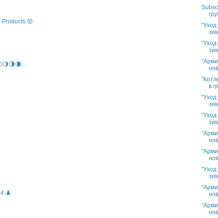
Subsc
гру
 Products 😵
"Уход
зим
"Уход
зим
"Арми
🌖🌗🌘...
нов
"Котл
в г
"Уход
зим
"Уход
зим
"Арми
нов
"Арми
нов
"Уход
зим
"Арми
4 ♟️
нов
"Арми
нов