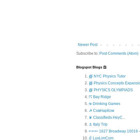
Newer Post
Subscribe to:
Post Comments (Atom)
Blogspot Blogs 🛐
∰ NYC Physics Tutor
∰ Physics Concepts Expansi
∰ PHYSICS OLYMPIADS
☈ Bay Ridge
☕ Drinking Games
☭ СовНарКом
♛ Classifieds.HeyC...
⚓ Italy Trip
✄✄✄ 1627 Broadway 10019 - 
✌ LuxLimCom