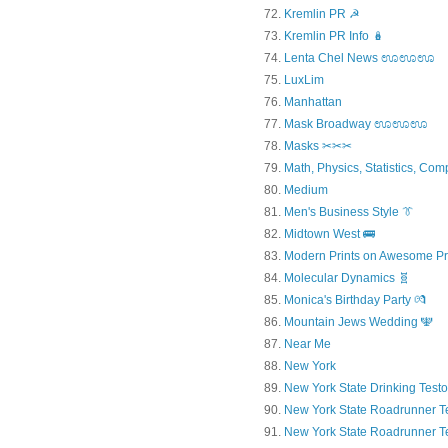
Kremlin PR ☭
Kremlin PR Info 🪆
Lenta Chel News ಊಊಊ
LuxLim
Manhattan
Mask Broadway ಊಊಊ
Masks ✂✂✂
Math, Physics, Statistics, Com
Medium
Men's Business Style 👔
Midtown West 🚌
Modern Prints on Awesome Pr
Molecular Dynamics 🧬
Monica's Birthday Party 💏
Mountain Jews Wedding 🕎
Near Me
New York
New York State Drinking Testo
New York State Roadrunner T
New York State Roadrunner T