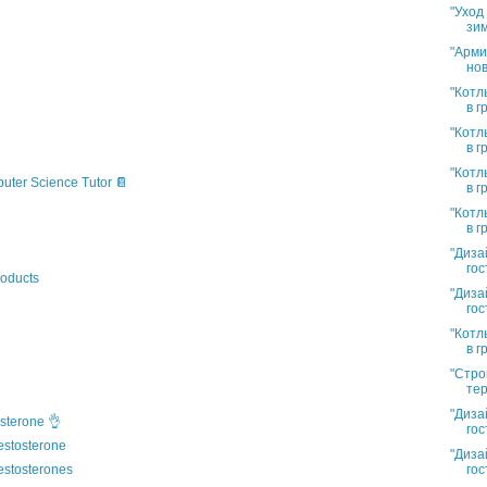
"Уход
зим
"Арми
нов
"Котл
в г
"Котл
в г
"Котл
puter Science Tutor 📔
в г
"Котл
в г
"Диза
гос
oducts
"Диза
гос
"Котл
в г
"Стро
тер
"Диза
sterone 👌
гос
estosterone
"Диза
гос
estosterones