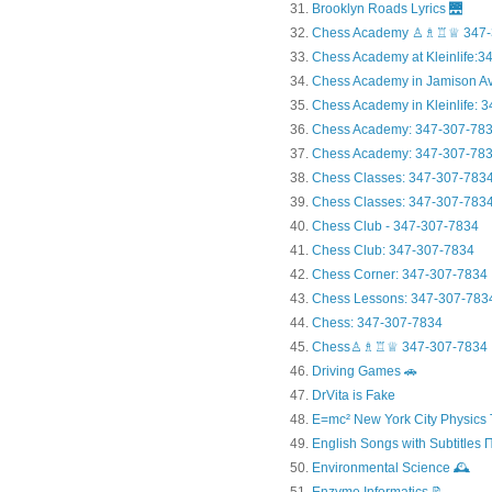
Brooklyn Roads Lyrics 🌉
Chess Academy ♙♗♖♕ 347-
Chess Academy at Kleinlife:34.
Chess Academy in Jamiso
Chess Academy in Kleinl
Chess Academy: 347-307-78
Chess Academy: 347-307-783
Chess Classes: 347-307-783
Chess Classes: 347-307-7834
Chess Club - 347-307-7834
Chess Club: 347-307-7834
Chess Corner: 347-307-7834
Chess Lessons: 347-307-783
Chess: 347-307-7834
Chess♙♗♖♕ 347-307-7834
Driving Games 🚗
DrVita is Fake
E=mc² New York City Physics 
English Songs with Subtitles
Environmental Science 🕰️