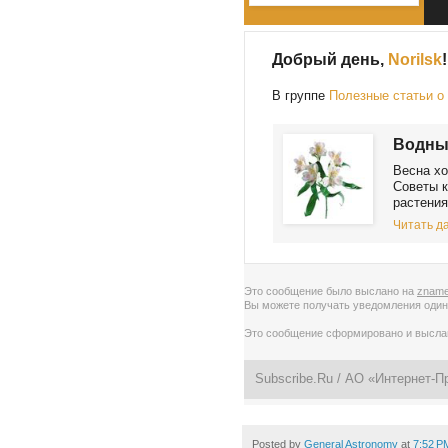
Добрый день,
Norilsk
!
В группе
Полезные статьи о
Водные
Весна хо
Советы к
растения
Читать да
Это сообщение было выслано на
zname
Вы можете получать уведомления
один
Это сообщение сформировано и высл
Subscribe.Ru
/ АО «Интернет-П
Posted by
General Astronomy
at
7:52 P