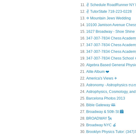
✌ Schedule RoadRunner NY 
✌ TutorState 718-223-0228
✡ Mountain Jews Wedding
10100 Jamison Avenue Chess
1627 Broadway - Shoe Shine
347-307-7834 Chess Academ
347-307-7834 Chess Academy a
347-307-7834 Chess Academy 
347-307-7834 Chess Sc
Algebra Based General Physics
Alite Album ❤️
America's Views ✈
Astronomy - Astrophysic
Astrophysics, Cosmology, and
Barcelona Photos 2013
Bible Gateway 🕮
Broadway & 50th St 🏙️
BROADWAY 🗽
Broadway NYC 🍎
Brooklyn Physics Tutor: (347