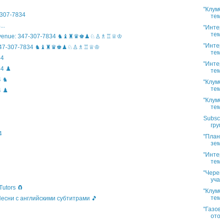
"Клум
307-7834
тем
..
"Инте
тем
n Avenue: 347-307-7834 ♞♝♜♛♚♟♘♙♗♖♕♔
"Инте
ife: 347-307-7834 ♞♝♜♛♚♟♘♙♗♖♕♔
тем
34
"Инте
4 ♟️
тем
4 ♞
"Клум
тем
 ♟️
"Клум
тем
Subsc
гру
4
"План
зем
"Инте
тем
"Чере
уча
Tutors 🧲
"Клум
тем
 Песни с английскими субтитрами 🎵
"Газо
ото