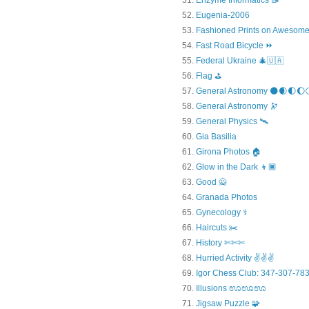
Enzyme Informatics 📝
Eugenia-2006
Fashioned Prints on Awesome
Fast Road Bicycle ⏩
Federal Ukraine 🎄🇺🇦
Flag ⛳
General Astronomy 🌑🌒🌓🌔
General Astronomy 🔭
General Physics 🛰
Gia Basilia
Girona Photos 🏠
Glow in the Dark 👦🏿
Good 🙅
Granada Photos
Gynecology ⚕️
Haircuts ✂️
History ✄✄✄
Hurried Activity ✌✌✌
Igor Chess Club: 347-307-783
Illusions ಊಊಊ
Jigsaw Puzzle 🧩