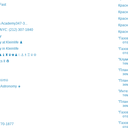
Fast
Красн
Красн
Красн
 Academy347-3...
Красн
 NYC: (212) 307-1840
Красн
y
"Газо
ото
t Kleinlife ♟️
in Kleinlife
"Газо
ото
hool ♞♝♜♛♚♟♘♙♗♖♕♔
"Клум
 II 🧲
тем
"План
зем
s ಊಊಊ
"План
зем
 Astronomy ☀️
"Инте
тем
"План
зем
"Газо
ото
"Газо
)770-1877
ото