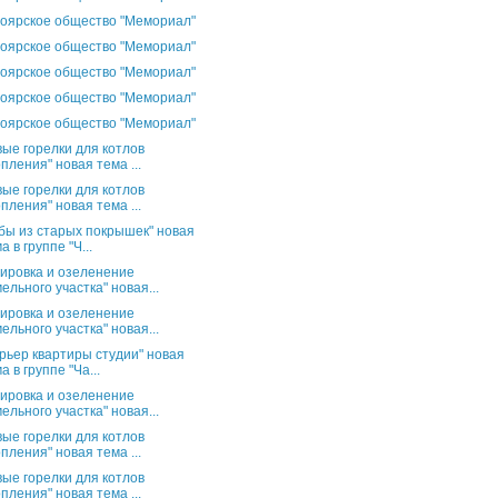
оярское общество "Мемориал"
оярское общество "Мемориал"
оярское общество "Мемориал"
оярское общество "Мемориал"
оярское общество "Мемориал"
вые горелки для котлов
пления" новая тема ...
вые горелки для котлов
пления" новая тема ...
бы из старых покрышек" новая
а в группе "Ч...
ировка и озеленение
ельного участка" новая...
ировка и озеленение
ельного участка" новая...
рьер квартиры студии" новая
а в группе "Ча...
ировка и озеленение
ельного участка" новая...
вые горелки для котлов
пления" новая тема ...
вые горелки для котлов
пления" новая тема ...