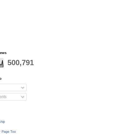
iews
500,791
o
nts
ship
r Page Too