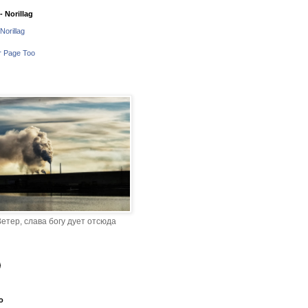
 Norillag
Norillag
r Page Too
етер, слава богу дует отсюда
o