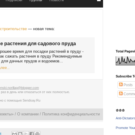
Подписки
Группы
Новости
 строительстве
— новая тема:
 растения для садового пруда
рошее время для посадки растений в пруду -
Total Pagev
ак сажать растения в пруду Рекомендуемые
 для дачных прудов и водоемов...
лее...
Subscribe T
Posts
nski.norillag@blogger.com
 раз в день
или
отказаться от них полностью
.
Comme
ано с помощью
Sendsay.Ru
♔♔♔
роекты» /
О компании
/
Политика конфиденциальности
Anti-Dictator
Promote You
M