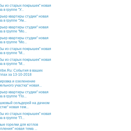
бы из старых покрышек" новая
а в группе "У...
рьер квартиры студии" новая
а в группе "Ум...
рьер квартиры студии" новая
а в группе "Мо...
рьер квартиры студии" новая
а в группе "Мо...
бы из старых покрышек" новая
а в группе "М...
бы из старых покрышек" новая
а в группе "М...
ribe.Ru: События в ваших
ппах за 13-10-2018
ировка и озеленение
ельного участка" новая...
рьер квартиры студии" новая
а в группе "По...
шковый сельдерей на дачном
стке" новая тем...
бы из старых покрышек" новая
а в группе "П...
вые горелки для котлов
пления" новая тема ...