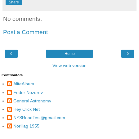
Share
No comments:
Post a Comment
‹
›
Home
View web version
Contributors
AliteAlbum
Fedor Nozdrev
General Astronomy
Hey Click Net
NYSRoadTest@gmail.com
Norillag 1955