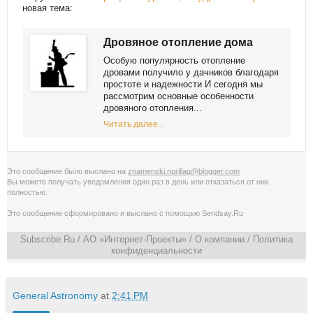
новая тема:
Дровяное отопление дома
Особую популярность отопление
дровами получило у дачников благодаря
простоте и надежности И сегодня мы
рассмотрим основные особенности
дровяного отопления...
Читать далее...
Это сообщение было выслано на
znamenski.norillag@blogger.com
Вы можете получать уведомления
один раз в день
или
отказаться от них
полностью
.
Это сообщение сформировано и выслано с помощью
Sendsay.Ru
Subscribe.Ru
/ АО «Интернет-Проекты» /
О компании
/
Политика
конфиденциальности
General Astronomy
at
2:41 PM