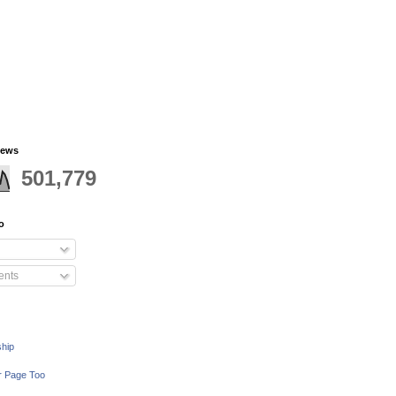
iews
501,779
o
nts
ship
r Page Too