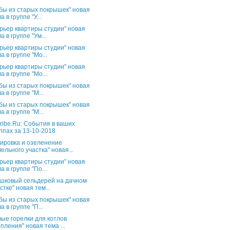
бы из старых покрышек" новая
а в группе "У...
рьер квартиры студии" новая
а в группе "Ум...
рьер квартиры студии" новая
а в группе "Мо...
рьер квартиры студии" новая
а в группе "Мо...
бы из старых покрышек" новая
а в группе "М...
бы из старых покрышек" новая
а в группе "М...
ribe.Ru: События в ваших
ппах за 13-10-2018
ировка и озеленение
ельного участка" новая...
рьер квартиры студии" новая
а в группе "По...
шковый сельдерей на дачном
стке" новая тем...
бы из старых покрышек" новая
а в группе "П...
вые горелки для котлов
пления" новая тема ...