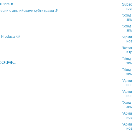
Tutors 🧲
Subsc
гру
 Песни с английскими субтитрами 🎵
"Уход
зим
"Уход
зим
 Products 😵
"Арми
нов
"Котл
в г
"Уход
🌖🌗🌘...
зим
"Уход
зим
"Арми
нов
"Арми
нов
"Уход
зим
"Арми
нов
"Арми
нов