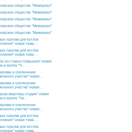
оярское общество "Мемориал"
оярское общество "Мемориал"
оярское общество "Мемориал"
оярское общество "Мемориал"
оярское общество "Мемориал"
вые горелки для котлов
пления" новая тема ...
вые горелки для котлов
пления" новая тема ...
бы из старых покрышек" новая
а в группе "Ч...
ировка и озеленение
ельного участка" новая...
ировка и озеленение
ельного участка" новая...
рьер квартиры студии" новая
а в группе "Ча...
ировка и озеленение
ельного участка" новая...
вые горелки для котлов
пления" новая тема ...
вые горелки для котлов
пления" новая тема ...