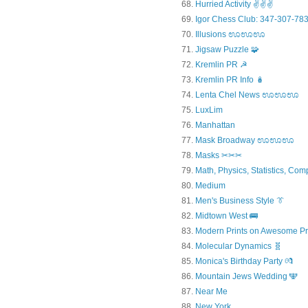
Hurried Activity ✌✌✌
Igor Chess Club: 347-307-783
Illusions ಊಊಊ
Jigsaw Puzzle 🧩
Kremlin PR ☭
Kremlin PR Info 🪆
Lenta Chel News ಊಊಊ
LuxLim
Manhattan
Mask Broadway ಊಊಊ
Masks ✂✂✂
Math, Physics, Statistics, Com
Medium
Men's Business Style 👔
Midtown West 🚌
Modern Prints on Awesome Pr
Molecular Dynamics 🧬
Monica's Birthday Party 💏
Mountain Jews Wedding 🕎
Near Me
New York