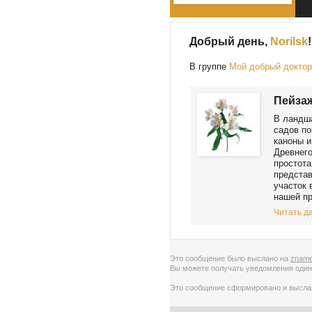
Добрый день,
Norilsk
!
В группе
Мой добрый докто
Пейзаж
В ландша
садов по
каноны и
Древнего
простота
предста
участок 
нашей пр
Читать да
Это сообщение было выслано на
zname
Вы можете получать уведомления
один
Это сообщение сформировано и высл