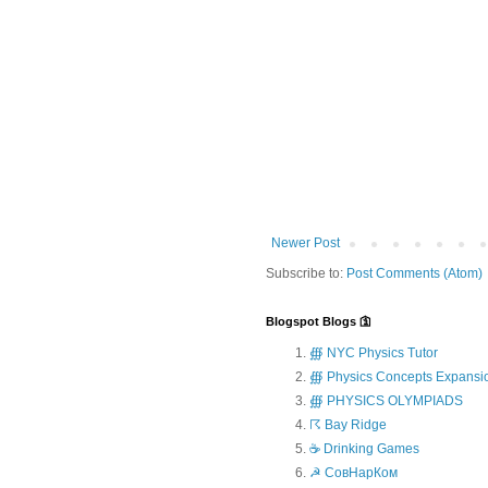
Newer Post
Subscribe to:
Post Comments (Atom)
Blogspot Blogs 🛐
∰ NYC Physics Tutor
∰ Physics Concepts Expansi
∰ PHYSICS OLYMPIADS
☈ Bay Ridge
☕ Drinking Games
☭ СовНарКом