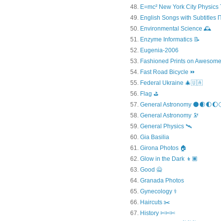
E=mc² New York City Physics 
English Songs with Subtitles
Environmental Science 🕰️
Enzyme Informatics 📝
Eugenia-2006
Fashioned Prints on Awesome
Fast Road Bicycle ⏩
Federal Ukraine 🎄🇺🇦
Flag ⛳
General Astronomy 🌑🌒🌓🌔
General Astronomy 🔭
General Physics 🛰
Gia Basilia
Girona Photos 🏠
Glow in the Dark 👦🏿
Good 🙅
Granada Photos
Gynecology ⚕️
Haircuts ✂️
History ✄✄✄