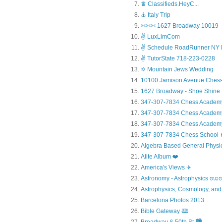
♛ Classifieds.HeyC...
⚓ Italy Trip
✄✄✄ 1627 Broadway 10019 - 
✌ LuxLimCom
✌ Schedule RoadRunner NY 
✌ TutorState 718-223-0228
✡ Mountain Jews Wedding
10100 Jamison Avenue Chess
1627 Broadway - Shoe Shine
347-307-7834 Chess Academ
347-307-7834 Chess Academy a
347-307-7834 Chess Academy 
347-307-7834 Chess Sc
Algebra Based General Physics
Alite Album ❤️
America's Views ✈
Astronomy - Astrophysic
Astrophysics, Cosmology, and
Barcelona Photos 2013
Bible Gateway 🕮