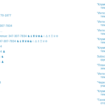
"Клум
тем
"Инте
)770-1877
тем
"Инте
тем
307-7834
"Инте
..
тем
n Avenue: 347-307-7834 ♞♝♜♛♚♟♘♙♗♖♕♔
"Клум
ife: 347-307-7834 ♞♝♜♛♚♟♘♙♗♖♕♔
тем
34
"Клум
тем
4 ♟️
Subsc
4 ♞
гру
 ♟️
"План
зем
"Инте
тем
"Чере
4
уча
"Клум
тем
"Газо
ото