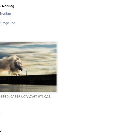
 Norillag
Norillag
r Page Too
етер, слава богу дует отсюда
o