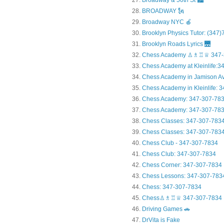
Broadway & 50th St 🏙️
BROADWAY 🗽
Broadway NYC 🍎
Brooklyn Physics Tutor: (347
Brooklyn Roads Lyrics 🌉
Chess Academy ♙♗♖♕ 347-
Chess Academy at Kleinlife:34.
Chess Academy in Jamiso
Chess Academy in Kleinl
Chess Academy: 347-307-78
Chess Academy: 347-307-783
Chess Classes: 347-307-783
Chess Classes: 347-307-7834
Chess Club - 347-307-7834
Chess Club: 347-307-7834
Chess Corner: 347-307-7834
Chess Lessons: 347-307-783
Chess: 347-307-7834
Chess♙♗♖♕ 347-307-7834
Driving Games 🚗
DrVita is Fake