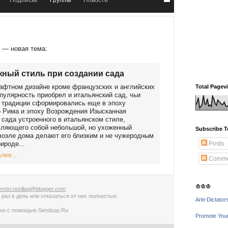
Подписки
Группы
Новости
р
— новая тема:
ный стиль при создании сада
фтном дизайне кроме французских и английских
Total Pagev
пулярность приобрел и итальянский сад, чьи
 традиции сформировались еще в эпоху
 Рима и эпоху Возрождения Изысканная
 сада устроенного в итальянском стиле,
вляющего собой небольшой, но ухоженный
Subscribe T
возле дома делают его близким и не чужеродным
ироде...
Posts
лее...
Comme
♔♔♔
nski.norillag@blogger.com
 раз в день
или
отказаться от них полностью
.
Anti-Dictator
ано с помощью
Sendsay.Ru
Promote You