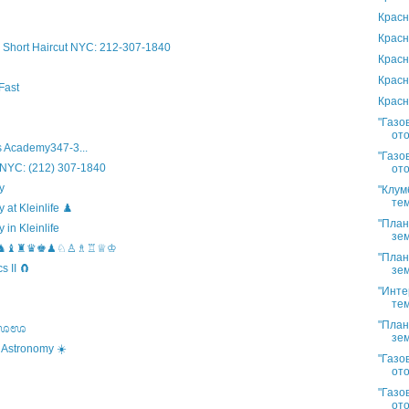
Красн
Красн
Short Haircut NYC: 212-307-1840
Красн
Красн
Fast
Красн
"Газо
ото
 Academy347-3...
"Газо
 NYC: (212) 307-1840
ото
y
"Клум
тем
t Kleinlife ♟️
"План
in Kleinlife
зем
hool ♞♝♜♛♚♟♘♙♗♖♕♔
"План
 II 🧲
зем
"Инте
тем
"План
s ಊಊಊ
зем
 Astronomy ☀️
"Газо
ото
"Газо
ото