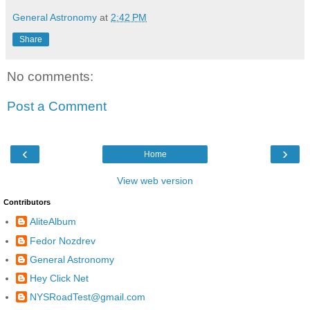
General Astronomy
at
2:42 PM
Share
No comments:
Post a Comment
‹
›
Home
View web version
Contributors
AliteAlbum
Fedor Nozdrev
General Astronomy
Hey Click Net
NYSRoadTest@gmail.com