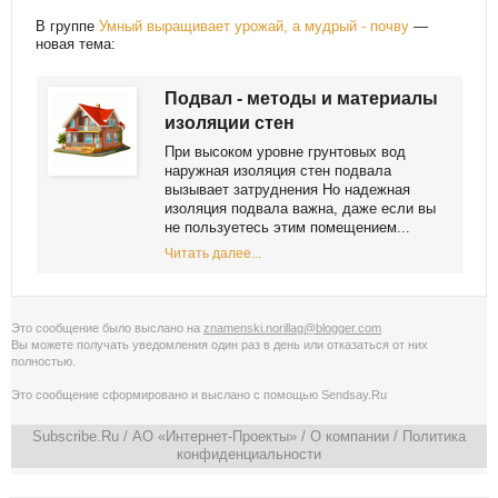
В группе
Умный выращивает урожай, а мудрый - почву
—
новая тема:
Подвал - методы и материалы
изоляции стен
При высоком уровне грунтовых вод
наружная изоляция стен подвала
вызывает затруднения Но надежная
изоляция подвала важна, даже если вы
не пользуетесь этим помещением...
Читать далее...
Это сообщение было выслано на
znamenski.norillag@blogger.com
Вы можете получать уведомления
один раз в день
или
отказаться от них
полностью
.
Это сообщение сформировано и выслано с помощью
Sendsay.Ru
Subscribe.Ru
/ АО «Интернет-Проекты» /
О компании
/
Политика
конфиденциальности