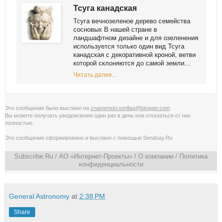
Тсуга канадская
Тсуга вечнозеленое дерево семейства
сосновых В нашей стране в
ландшафтном дизайне и для озеленения
используется только один вид Тсуга
канадская с декоративной кроной, ветви
которой склоняются до самой земли...
Читать далее...
Это сообщение было выслано на
znamenski.norillag@blogger.com
Вы можете получать уведомления
один раз в день
или
отказаться от них
полностью
.
Это сообщение сформировано и выслано с помощью
Sendsay.Ru
Subscribe.Ru
/ АО «Интернет-Проекты» /
О компании
/
Политика
конфиденциальности
General Astronomy
at
2:38 PM
Share