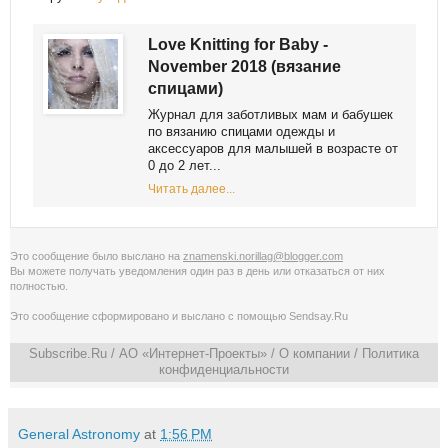
Love Knitting for Baby -
November 2018 (вязание
спицами)
Журнал для заботливых мам и бабушек
по вязанию спицами одежды и
аксессуаров для малышей в возрасте от
0 до 2 лет...
Читать далее...
Это сообщение было выслано на
znamenski.norillag@blogger.com
Вы можете получать уведомления
один раз в день
или
отказаться от них
полностью
.
Это сообщение сформировано и выслано с помощью
Sendsay.Ru
Subscribe.Ru
/ АО «Интернет-Проекты» /
О компании
/
Политика
конфиденциальности
General Astronomy
at
1:56 PM