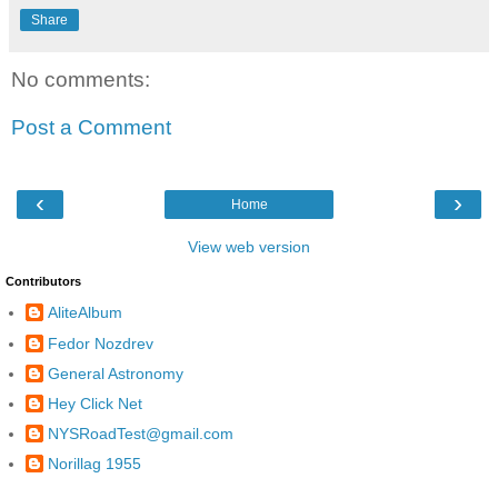
Share
No comments:
Post a Comment
‹
›
Home
View web version
Contributors
AliteAlbum
Fedor Nozdrev
General Astronomy
Hey Click Net
NYSRoadTest@gmail.com
Norillag 1955