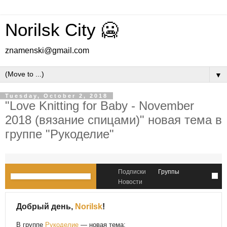
Norilsk City 🥶
znamenski@gmail.com
▼
Tuesday, October 2, 2018
"Love Knitting for Baby - November
2018 (вязание спицами)" новая тема в
группе "Рукоделие"
Подписки
Группы
Новости
Добрый день,
Norilsk
!
В группе
Рукоделие
— новая тема: