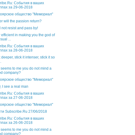
ribe.Ru: События в ваших
ппах за 29-06-2018
оярское общество "Мемориал"
 will the passion return?
d not resist and pass by!
 efficient in making you the god of
sual ...
ribe.Ru: События в ваших
ппах за 28-06-2018
t deeper, stick it intenser, stick it so
.
t seems to me you do not mind a
od company?
оярское общество "Мемориал"
y, I see a real man
ribe.Ru: События в ваших
ппах за 27-06-2018
оярское общество "Мемориал"
ти Subscribe.Ru 27/06/2018
ribe.Ru: События в ваших
ппах за 26-06-2018
t seems to me you do not mind a
od company?