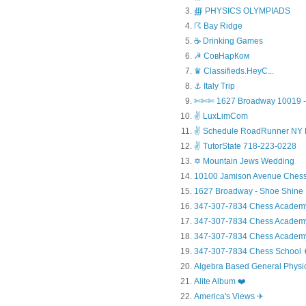
∰ PHYSICS OLYMPIADS
☈ Bay Ridge
☕ Drinking Games
☭ СовНарКом
♛ Classifieds.HeyC...
⚓ Italy Trip
✄✄✄ 1627 Broadway 10019 - 
✌ LuxLimCom
✌ Schedule RoadRunner NY 
✌ TutorState 718-223-0228
✡ Mountain Jews Wedding
10100 Jamison Avenue Chess
1627 Broadway - Shoe Shine
347-307-7834 Chess Academ
347-307-7834 Chess Academy a
347-307-7834 Chess Academy 
347-307-7834 Chess Sc
Algebra Based General Physics
Alite Album ❤️
America's Views ✈