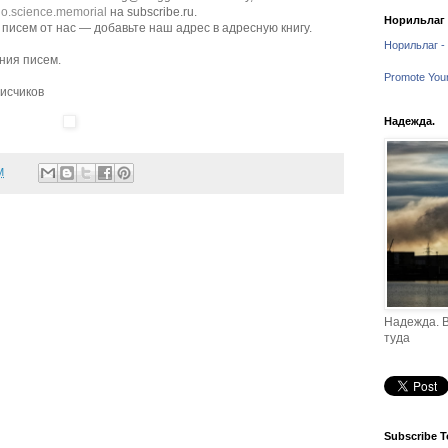
io.science.memorial
на subscribe.ru.
Норильлаг -
писем от нас — добавьте наш адрес в адресную книгу.
Норильлаг - 
ния писем.
Promote You
исчиков
Надежда.
M
Надежда. В
туда
Subscribe T