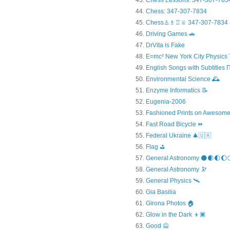
Chess Lessons: 347-307-783
Chess: 347-307-7834
Chess♙♗♖♕ 347-307-7834
Driving Games 🚗
DrVita is Fake
E=mc² New York City Physics 
English Songs with Subtitles
Environmental Science 🕰️
Enzyme Informatics 📝
Eugenia-2006
Fashioned Prints on Awesome
Fast Road Bicycle ⏩
Federal Ukraine 🎄🇺🇦
Flag ⛳
General Astronomy 🌑🌒🌓🌔
General Astronomy 🔭
General Physics 🛰
Gia Basilia
Girona Photos 🏠
Glow in the Dark 👦🏿
Good 🙅