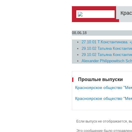
Крас
08.06.18
27.10.01 Т.Константинова. 
29.10.02 Татьяна Константи
29.10.02 Татьяна Константи
Alexander Philippowitsch Sch
Прошлые выпуски
Красноярское общество "Ме
Красноярское общество "Ме
Если выпуск не отображается, в
Это сообщение было отправлено 