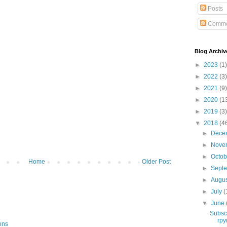
Posts
Comme
Blog Archiv
►
2023
(1)
►
2022
(3)
►
2021
(9)
►
2020
(1
►
2019
(3)
▼
2018
(4
►
Dece
►
Nove
►
Octo
Home
Older Post
►
Sept
►
Augu
►
July
(
▼
June
Subsc
гру
ons