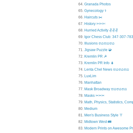
Granada Photos
Gynecology ⚕️
Haircuts ✂️
History ✄✄✄
Hurried Activity ✌✌✌
Igor Chess Club: 347-307-783
Illusions ಊಊಊ
Jigsaw Puzzle 🧩
Kremlin PR ☭
Kremlin PR Info 🪆
Lenta Chel News ಊಊಊ
LuxLim
Manhattan
Mask Broadway ಊಊಊ
Masks ✂✂✂
Math, Physics, Statistics, Com
Medium
Men's Business Style 👔
Midtown West 🚌
Modern Prints on Awesome Pr