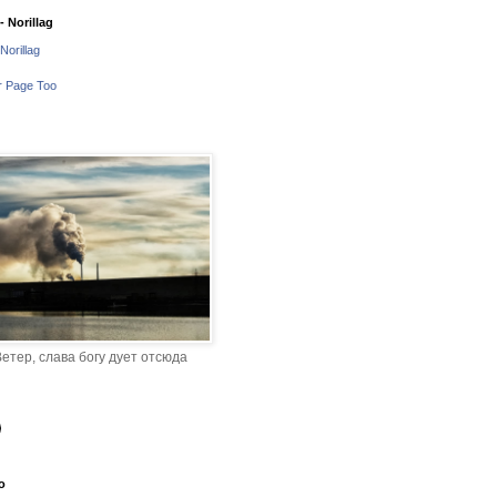
 Norillag
Norillag
r Page Too
етер, слава богу дует отсюда
o