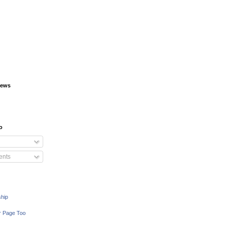
iews
o
nts
ship
r Page Too