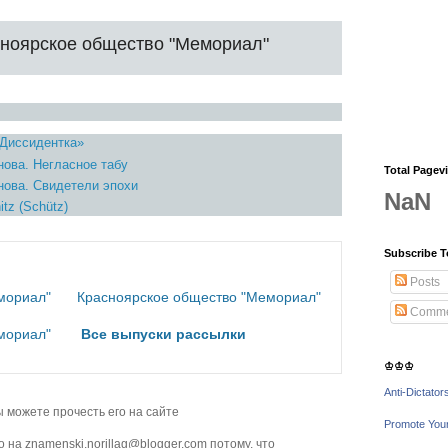
ноярское общество "Мемориал"
«Диссидентка»
нова. Негласное табу
Total Pagev
нова. Свидетели эпохи
NaN
itz (Schütz)
Subscribe T
Posts
мориал"
Красноярское общество "Мемориал"
Comme
мориал"
Все выпуски рассылки
♔♔♔
Anti-Dictator
ы можете прочесть его
на сайте
Promote You
на znamenski.norillag@blogger.com потому, что