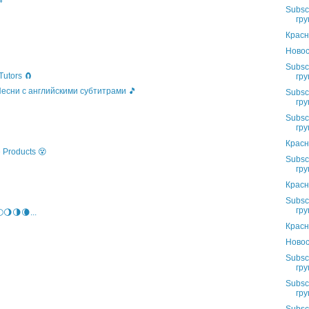
4
Subsc
гру
Красн
Новос
Subsc
Tutors 🧲
гру
 Песни с английскими субтитрами 🎵
Subsc
гру
Subsc
гру
Красн
 Products 😵
Subsc
гру
Красн
Subsc
гру
🌖🌗🌘...
Красн
Новос
Subsc
гру
Subsc
гру