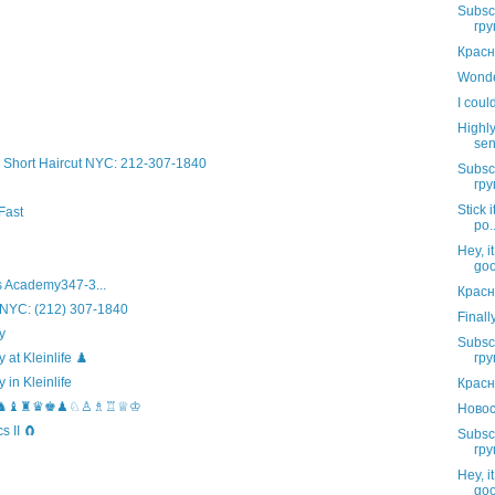
Subsc
гру
Красн
Wonder
I coul
Highly
sen
Short Haircut NYC: 212-307-1840
Subsc
гру
Stick i
Fast
po..
Hey, i
go
 Academy347-3...
Красн
 NYC: (212) 307-1840
Finall
y
Subsc
гру
t Kleinlife ♟️
in Kleinlife
Красн
hool ♞♝♜♛♚♟♘♙♗♖♕♔
Новос
 II 🧲
Subsc
гру
Hey, i
go