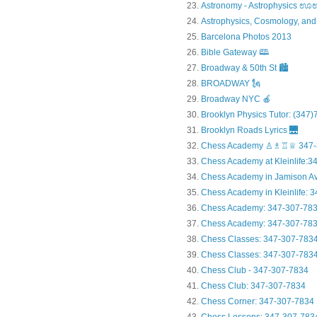
Astronomy - Astrophysic
Astrophysics, Cosmology, and
Barcelona Photos 2013
Bible Gateway 🕮
Broadway & 50th St 🏙️
BROADWAY 🗽
Broadway NYC 🍎
Brooklyn Physics Tutor: (347
Brooklyn Roads Lyrics 🌉
Chess Academy ♙♗♖♕ 347-
Chess Academy at Kleinlife:34.
Chess Academy in Jamiso
Chess Academy in Kleinl
Chess Academy: 347-307-78
Chess Academy: 347-307-783
Chess Classes: 347-307-783
Chess Classes: 347-307-7834
Chess Club - 347-307-7834
Chess Club: 347-307-7834
Chess Corner: 347-307-7834