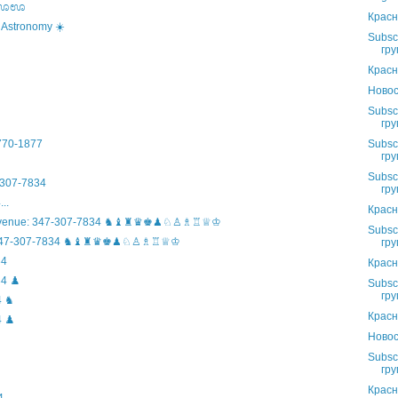
s ಊಊಊ
Красн
 Astronomy ☀️
Subsc
гру
Красн
Новос
Subsc
гру
Subsc
)770-1877
гру
Subsc
307-7834
гру
..
Красн
n Avenue: 347-307-7834 ♞♝♜♛♚♟♘♙♗♖♕♔
Subsc
ife: 347-307-7834 ♞♝♜♛♚♟♘♙♗♖♕♔
гру
34
Красн
4 ♟️
Subsc
гру
4 ♞
Красн
 ♟️
Новос
Subsc
гру
Красн