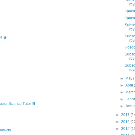
Subsc
гру
Красн
Красн
Subsc
гру
Subsc
4 ♟️
гру
Новос
Subsc
гру
Subsc
гру
►
May
(
►
April
►
Marc
►
Febr
puter Science Tutor 📔
►
Janu
►
2017
(1
►
2016
(1
►
2015
(1
oducts