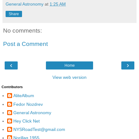
General Astronomy
at
1:25 AM
Share
No comments:
Post a Comment
‹
›
Home
View web version
Contributors
AliteAlbum
Fedor Nozdrev
General Astronomy
Hey Click Net
NYSRoadTest@gmail.com
Norillag 1955