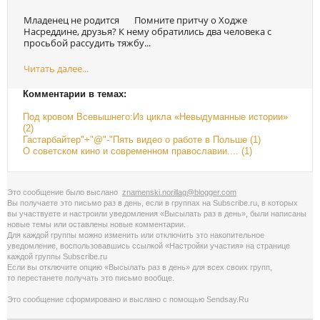
Младенец не родится Помните притчу о Ходже
Насреддине, друзья? К нему обратились два человека с
просьбой рассудить тяжбу...
Читать далее...
Комментарии в темах:
Под кровом Всевышнего:Из цикла «Невыдуманные истории»
(2)
Гастарбайтер"+"@"-"Пять видео о работе в Польше (1)
О советском кино и современном православии.... (1)
Это сообщение было выслано
znamenski.norillag@blogger.com
Вы получаете это письмо раз в день, если в группах на Subscribe.ru, в которых
вы участвуете и настроили уведомления «Высылать раз в день», были написаны
новые темы или оставлены новые комментарии.
Для каждой группы можно изменить или отключить это накопительное
уведомление, воспользовавшись cсылкой «Настройки участия» на странице
каждой группы Subscribe.ru
Если вы отключите опцию «Высылать раз в день» для всех своих групп,
то перестанете получать это письмо вообще.
Это сообщение сформировано и выслано с помощью
Sendsay.Ru