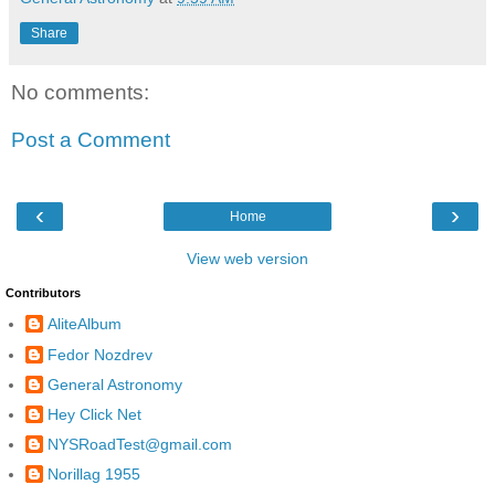
Share
No comments:
Post a Comment
‹
›
Home
View web version
Contributors
AliteAlbum
Fedor Nozdrev
General Astronomy
Hey Click Net
NYSRoadTest@gmail.com
Norillag 1955