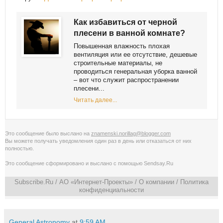
Как избавиться от черной
плесени в ванной комнате?
Повышенная влажность плохая
вентиляция или ее отсутствие, дешевые
строительные материалы, не
проводиться генеральная уборка ванной
– вот что служит распространении
плесени...
Читать далее...
Это сообщение было выслано на
znamenski.norillag@blogger.com
Вы можете получать уведомления
один раз в день
или
отказаться от них
полностью
.
Это сообщение сформировано и выслано с помощью
Sendsay.Ru
Subscribe.Ru
/ АО «Интернет-Проекты» /
О компании
/
Политика
конфиденциальности
General Astronomy
at
9:59 AM