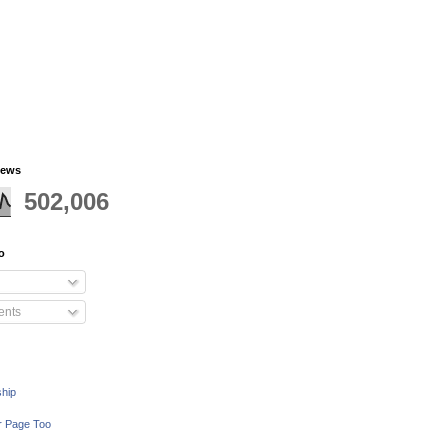
iews
502,006
o
nts
ship
r Page Too