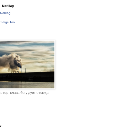
 Norillag
Norillag
r Page Too
етер, слава богу дует отсюда
o