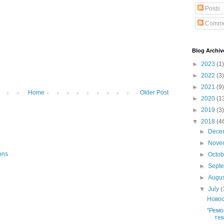
Posts
Comme
Blog Archiv
►
2023
(1)
►
2022
(3)
►
2021
(9)
Home
Older Post
►
2020
(1
►
2019
(3)
▼
2018
(4
►
Dece
►
Nove
ons
►
Octo
►
Sept
►
Augu
▼
July
(
Новос
"Ремо
тем