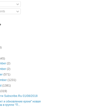
nts
e
3)
645)
mber
(2)
mber
(2)
ber
(571)
ember
(1231)
st
(1381)
1319)
ти Subscribe.Ru 01/08/2018
нт и обновление кухни" новая
а в группе "П...