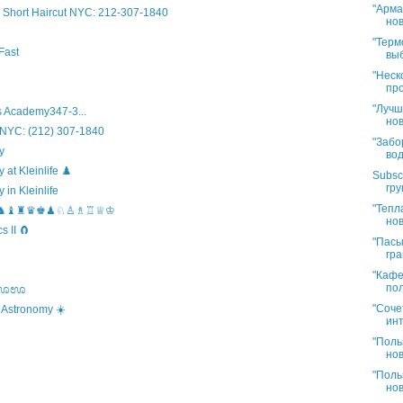
"Арма
Short Haircut NYC: 212-307-1840
нов
"Терм
Fast
выб
"Неск
про
"Лучш
 Academy347-3...
нов
 NYC: (212) 307-1840
"Забо
y
вод
t Kleinlife ♟️
Subsc
гру
in Kleinlife
"Тепл
hool ♞♝♜♛♚♟♘♙♗♖♕♔
нов
 II 🧲
"Пасы
гра
"Кафе
пол
s ಊಊಊ
"Соче
 Astronomy ☀️
инт
"Поль
нов
"Поль
нов