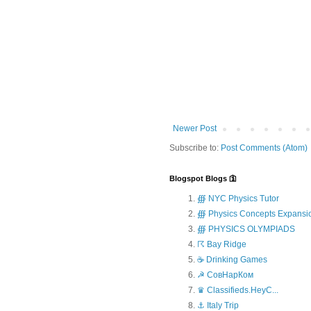
Newer Post
Subscribe to:
Post Comments (Atom)
Blogspot Blogs 🛐
∰ NYC Physics Tutor
∰ Physics Concepts Expansi
∰ PHYSICS OLYMPIADS
☈ Bay Ridge
☕ Drinking Games
☭ СовНарКом
♛ Classifieds.HeyC...
⚓ Italy Trip