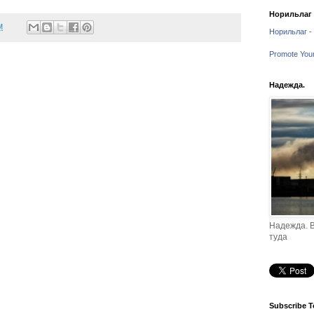
Норильлаг -
M
Норильлаг - 
Promote You
Надежда.
Надежда. В
туда
Subscribe T