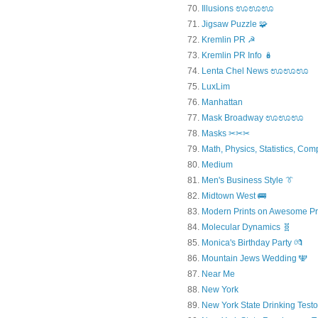
Illusions ಊಊಊ
Jigsaw Puzzle 🧩
Kremlin PR ☭
Kremlin PR Info 🪆
Lenta Chel News ಊಊಊ
LuxLim
Manhattan
Mask Broadway ಊಊಊ
Masks ✂✂✂
Math, Physics, Statistics, Com
Medium
Men's Business Style 👔
Midtown West 🚌
Modern Prints on Awesome Pr
Molecular Dynamics 🧬
Monica's Birthday Party 💏
Mountain Jews Wedding 🕎
Near Me
New York
New York State Drinking Testo