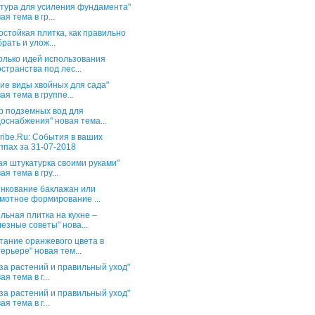
тура для усиления фундамента"
ая тема в гр...
остойкая плитка, как правильно
рать и улож...
олько идей использования
странства под лес...
ие виды хвойных для сада"
ая тема в группе...
р подземных вод для
оснабжения" новая тема...
ribe.Ru: События в ваших
ппах за 31-07-2018
ая штукатурка своими руками"
ая тема в гру...
нкование баклажан или
мотное формирование ...
льная плитка на кухне –
езные советы" нова...
тание оранжевого цвета в
ерьере" новая тем...
за растений и правильный уход"
ая тема в г...
за растений и правильный уход"
ая тема в г...