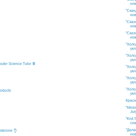
нов
"Скан
нов
"Сказ
нов
"Сказ
нов
"Холо
укл
"Холо
укл
puter Science Tutor 📔
"Холо
укл
"Холо
укл
"Холо
oducts
укл
Красн
"Idea
Jul
"Knit 
спи
"Дела
sterone 👌
нов