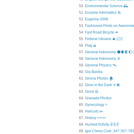
Environmental Science 🕰️
Enzyme Informatics 📝
Eugenia-2006
Fashioned Prints on Awesome
Fast Road Bicycle ⏩
Federal Ukraine 🎄🇺🇦
Flag ⛳
General Astronomy 🌑🌒🌓🌔
General Astronomy 🔭
General Physics 🛰
Gia Basilia
Girona Photos 🏠
Glow in the Dark 👦🏿
Good 🙅
Granada Photos
Gynecology ⚕️
Haircuts ✂️
History ✄✄✄
Hurried Activity ✌✌✌
Igor Chess Club: 347-307-783