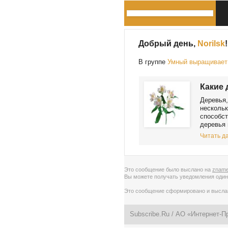
Добрый день,
Norilsk
!
В группе
Умный выращивает 
Какие 
Деревья
нескольк
способст
деревья 
Читать да
Это сообщение было выслано на
zname
Вы можете получать уведомления
один
Это сообщение сформировано и высл
Subscribe.Ru
/ АО «Интернет-П