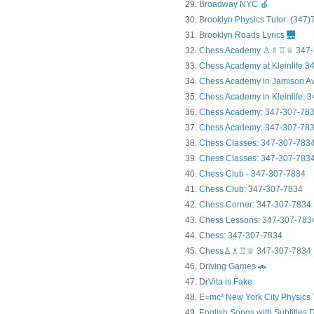
Broadway NYC 🍎
Brooklyn Physics Tutor: (347
Brooklyn Roads Lyrics 🌉
Chess Academy ♙♗♖♕ 347-
Chess Academy at Kleinlife:34.
Chess Academy in Jamiso
Chess Academy in Kleinl
Chess Academy: 347-307-78
Chess Academy: 347-307-783
Chess Classes: 347-307-783
Chess Classes: 347-307-7834
Chess Club - 347-307-7834
Chess Club: 347-307-7834
Chess Corner: 347-307-7834
Chess Lessons: 347-307-783
Chess: 347-307-7834
Chess♙♗♖♕ 347-307-7834
Driving Games 🚗
DrVita is Fake
E=mc² New York City Physics 
English Songs with Subtitles