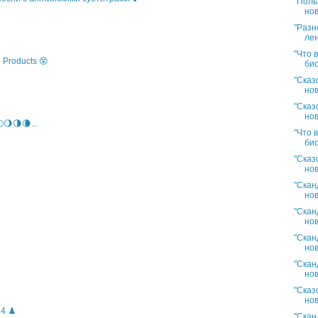
"Поль
нов
"Разн
лен
"Что 
 Products 😵
био
"Сказ
нов
"Сказ
нов
🌖🌗🌘...
"Что 
био
"Сказ
нов
"Скан
нов
"Скан
нов
"Скан
нов
"Скан
нов
"Сказ
нов
4 ♟️
"Скан