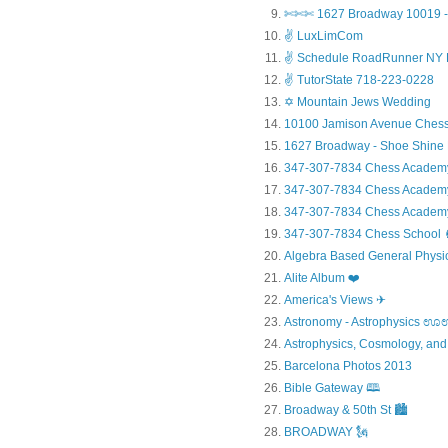
✄✄✄ 1627 Broadway 10019 - 
✌ LuxLimCom
✌ Schedule RoadRunner NY 
✌ TutorState 718-223-0228
✡ Mountain Jews Wedding
10100 Jamison Avenue Chess
1627 Broadway - Shoe Shine
347-307-7834 Chess Academ
347-307-7834 Chess Academy a
347-307-7834 Chess Academy 
347-307-7834 Chess Sc
Algebra Based General Physics
Alite Album ❤️
America's Views ✈
Astronomy - Astrophysic
Astrophysics, Cosmology, and
Barcelona Photos 2013
Bible Gateway 🕮
Broadway & 50th St 🏙️
BROADWAY 🗽