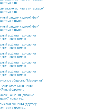
ая тема в гр...
динавские мотивы в интерьере"
ая тема в гр...
очный сад для садовой феи"
ая тема в групп...
очный сад для садовой феи"
ая тема в групп...
дный асфальт технология
адки" новая тема в...
дный асфальт технология
адки" новая тема в...
дный асфальт технология
адки" новая тема в...
дный асфальт технология
адки" новая тема в...
дный асфальт технология
адки" новая тема в...
оярское общество "Мемориал"
s South Africa №009 2018
y/August (другое...
Simple Fall 2018 (вязание
цами)" новая те...
ем сами №1 2014 (другое)"
ая тема в группе...