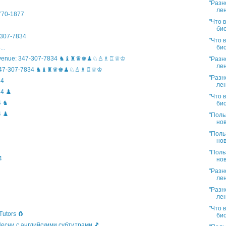
"Разн
лен
)770-1877
"Что 
био
307-7834
"Что 
био
..
n Avenue: 347-307-7834 ♞♝♜♛♚♟♘♙♗♖♕♔
"Разн
лен
ife: 347-307-7834 ♞♝♜♛♚♟♘♙♗♖♕♔
"Разн
34
лен
4 ♟️
"Что 
4 ♞
био
 ♟️
"Поль
нов
"Поль
нов
"Поль
4
нов
"Разн
лен
"Разн
лен
"Что 
Tutors 🧲
био
 Песни с английскими субтитрами 🎵