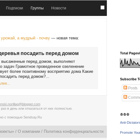
Подписки
Группы
Новости
урожай, а мудрый - почву
— новая тема:
деревья посадить перед домом
Total Pagev
, высаженные перед домом, выполняют
о задач Грамотное проведенное озеленение
вует более позитивному восприятию дома Какие
посадить перед домом?...
Subscribe T
лее...
Posts
Comme
nski.norillag@blogger.com
 раз в день
или
отказаться от них полностью
.
♔♔♔
ано с помощью
Sendsay.Ru
Anti-Dictator
роекты» /
О компании
/
Политика конфиденциальности
Promote You