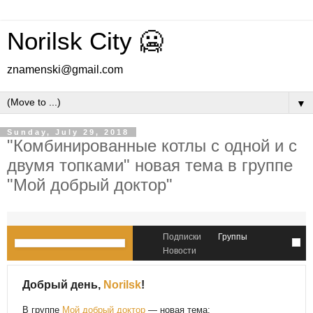
Norilsk City 🥶
znamenski@gmail.com
▼
Sunday, July 29, 2018
"Комбинированные котлы с одной и с
двумя топками" новая тема в группе
"Мой добрый доктор"
Подписки
Группы
Новости
Добрый день,
Norilsk
!
В группе
Мой добрый доктор
— новая тема: