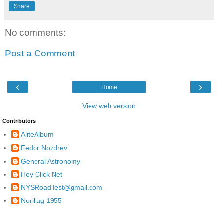
Share
No comments:
Post a Comment
‹
›
Home
View web version
Contributors
AliteAlbum
Fedor Nozdrev
General Astronomy
Hey Click Net
NYSRoadTest@gmail.com
Norillag 1955