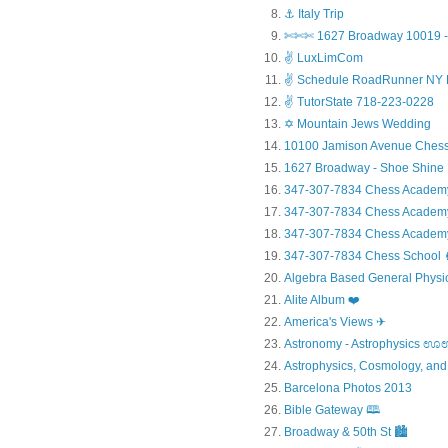
⚓ Italy Trip
✄✄✄ 1627 Broadway 10019 - 
✌ LuxLimCom
✌ Schedule RoadRunner NY 
✌ TutorState 718-223-0228
✡ Mountain Jews Wedding
10100 Jamison Avenue Chess
1627 Broadway - Shoe Shine
347-307-7834 Chess Academ
347-307-7834 Chess Academy a
347-307-7834 Chess Academy 
347-307-7834 Chess Sc
Algebra Based General Physics
Alite Album ❤️
America's Views ✈
Astronomy - Astrophysic
Astrophysics, Cosmology, and
Barcelona Photos 2013
Bible Gateway 🕮
Broadway & 50th St 🏙️