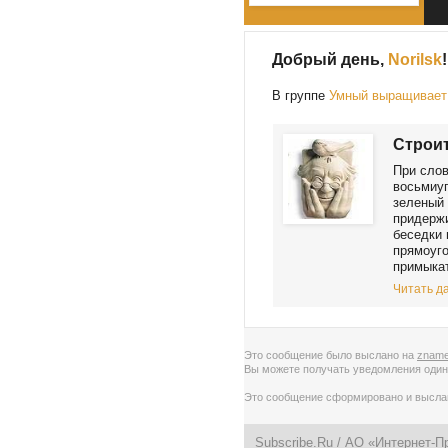
Добрый день,
Norilsk
!
В группе
Умный выращивает 
Строит
При слов
восьмиуг
зеленый 
придерж
беседки 
прямоуго
примыкат
Читать да
Это сообщение было выслано на
zname
Вы можете получать уведомления
один
Это сообщение сформировано и высл
Subscribe.Ru
/ АО «Интернет-П