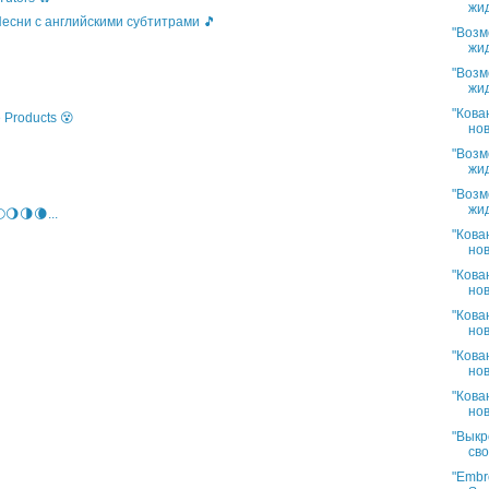
жид
 Песни с английскими субтитрами 🎵
"Возм
жид
"Возм
жид
"Кова
 Products 😵
нов
"Возм
жид
"Возм
жид
🌖🌗🌘...
"Кова
нов
"Кова
нов
"Кова
нов
"Кова
нов
"Кова
нов
"Выкр
сво
"Embro