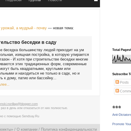
Подписки
Группы
Новости
урожай, а мудрый - почву
— новая тема:
ельство беседки в саду
е беседка большинству людей приходит на ум
Total Pagev
ольная, изящная постройка, в которую упирается
газон - И хотя при строительстве беседки многие
иваются этих традиционных форм, современные
могут быть квадратными, круглыми или
льными и находиться не только в садк, но и
Subscribe T
ь к дому, патио или бассейну...
Posts
лее...
Comme
nski.norillag@blogger.com
♔♔♔
 раз в день
или
отказаться от них полностью
.
Anti-Dictator
ано с помощью
Sendsay.Ru
Promote You
роекты» /
О компании
/
Политика конфиденциальности