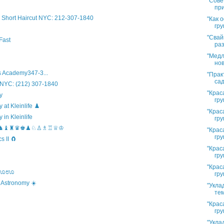
"Сове
при
Short Haircut NYC: 212-307-1840
"Как 
гру
"Свай
Fast
раз
"Медл
нов
 Academy347-3...
"Прак
сад
 NYC: (212) 307-1840
"Крас
y
гру
t Kleinlife ♟️
"Крас
in Kleinlife
гру
hool ♞♝♜♛♚♟♘♙♗♖♕♔
"Крас
гру
 II 🧲
"Крас
гру
"Крас
s ಊಊಊ
гру
 Astronomy ☀️
"Укла
тем
"Крас
гру
"Укла