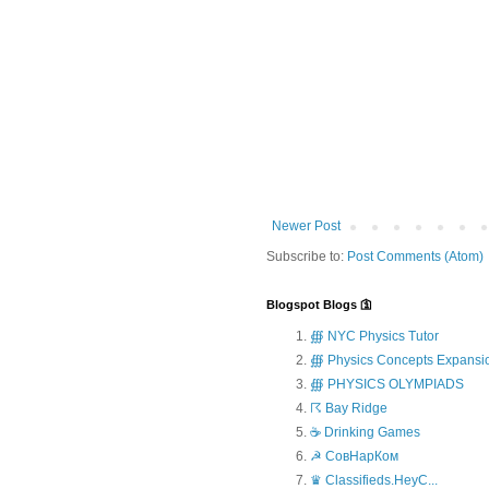
Newer Post
Subscribe to:
Post Comments (Atom)
Blogspot Blogs 🛐
∰ NYC Physics Tutor
∰ Physics Concepts Expansi
∰ PHYSICS OLYMPIADS
☈ Bay Ridge
☕ Drinking Games
☭ СовНарКом
♛ Classifieds.HeyC...