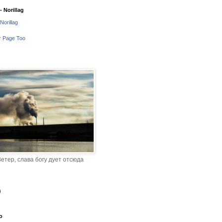
 Norillag
Norillag
r Page Too
етер, слава богу дует отсюда
o