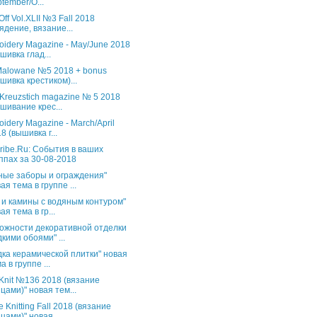
tember/O...
Off Vol.XLII №3 Fall 2018
ядение, вязание...
oidery Magazine - May/June 2018
шивка глад...
 Malowane №5 2018 + bonus
шивка крестиком)...
 Kreuzstich magazine № 5 2018
шивание крес...
oidery Magazine - March/April
8 (вышивка г...
ribe.Ru: События в ваших
ппах за 30-08-2018
ные заборы и ограждения"
ая тема в группе ...
 и камины с водяным контуром"
ая тема в гр...
ожности декоративной отделки
кими обоями" ...
дка керамической плитки" новая
а в группе ...
s Knit №136 2018 (вязание
цами)" новая тем...
 Knitting Fall 2018 (вязание
цами)" новая...