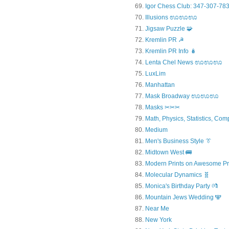
Igor Chess Club: 347-307-783
Illusions ಊಊಊ
Jigsaw Puzzle 🧩
Kremlin PR ☭
Kremlin PR Info 🪆
Lenta Chel News ಊಊಊ
LuxLim
Manhattan
Mask Broadway ಊಊಊ
Masks ✂✂✂
Math, Physics, Statistics, Com
Medium
Men's Business Style 👔
Midtown West 🚌
Modern Prints on Awesome Pr
Molecular Dynamics 🧬
Monica's Birthday Party 💏
Mountain Jews Wedding 🕎
Near Me
New York