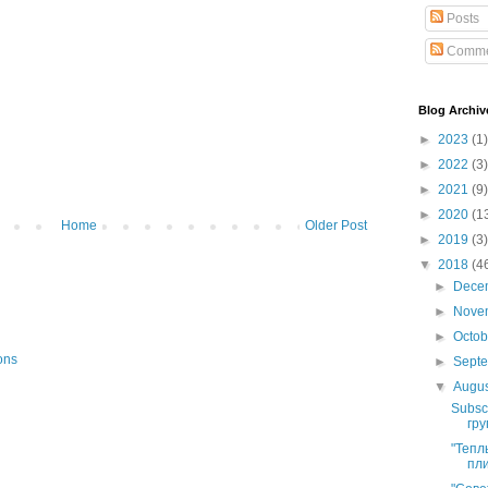
Posts
Comme
Blog Archiv
►
2023
(1)
►
2022
(3)
►
2021
(9)
►
2020
(1
Home
Older Post
►
2019
(3)
▼
2018
(4
►
Dece
►
Nove
►
Octo
ons
►
Sept
▼
Augu
Subsc
гру
"Тепл
пли