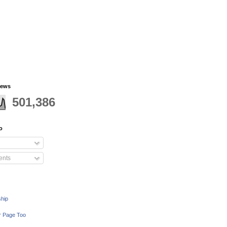
iews
501,386
o
nts
ship
r Page Too