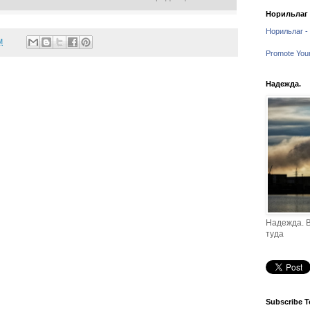
Норильлаг -
Норильлаг - 
M
Promote You
Надежда.
Надежда. В
туда
Subscribe T