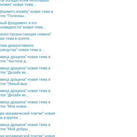
ты обладателям небольших
хожих" новая тема...
оформить клумбу" новая тема в
ппе "Полезны...
ный фундамент и его
новидности" новая тема...
енно прорастающие семена"
ая тема в группе...
тика декоративного
оводства" новая тема в ...
авица драцена" новая тема в
ппе "Частное д...
авица драцена" новая тема в
ппе "Дизайн ин...
авица драцена" новая тема в
ппе "Умный выр...
авица драцена" новая тема в
ппе "Дизайн ин...
авица драцена" новая тема в
ппе "Мое новое...
дка керамической плитки" новая
а в группе ...
авица драцена" новая тема в
ппе "Мой добры...
дка керамической плитки" новая