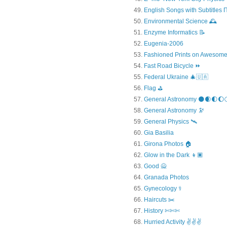
English Songs with Subtitles
Environmental Science 🕰️
Enzyme Informatics 📝
Eugenia-2006
Fashioned Prints on Awesome
Fast Road Bicycle ⏩
Federal Ukraine 🎄🇺🇦
Flag ⛳
General Astronomy 🌑🌒🌓🌔
General Astronomy 🔭
General Physics 🛰
Gia Basilia
Girona Photos 🏠
Glow in the Dark 👦🏿
Good 🙅
Granada Photos
Gynecology ⚕️
Haircuts ✂️
History ✄✄✄
Hurried Activity ✌✌✌