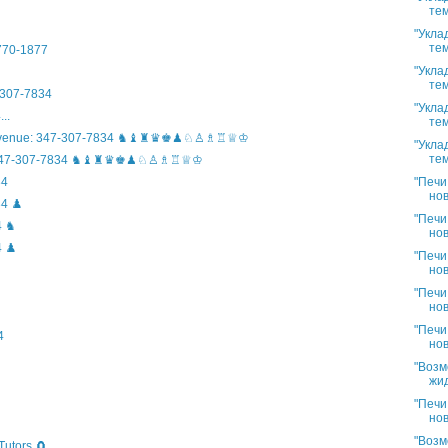
тем
"Укла
тем
)770-1877
"Укла
тем
307-7834
"Укла
..
тем
n Avenue: 347-307-7834 ♞♝♜♛♚♟♘♙♗♖♕♔
"Укла
тем
ife: 347-307-7834 ♞♝♜♛♚♟♘♙♗♖♕♔
"Печи
34
нов
4 ♟️
"Печи
4 ♞
нов
 ♟️
"Печи
нов
"Печи
нов
"Печи
4
нов
"Возм
жид
"Печи
нов
"Возм
Tutors 🧲