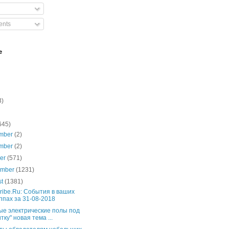
nts
e
3)
645)
mber
(2)
mber
(2)
ber
(571)
ember
(1231)
st
(1381)
ribe.Ru: События в ваших
ппах за 31-08-2018
ые электрические полы под
тку" новая тема ...