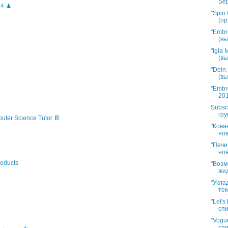
Sep
4 ♟️
"Spin 
(пр
"Embr
(вы
"Igla
(вы
"Dein
(вы
"Embr
201
Subsc
гру
puter Science Tutor 📔
"Кова
нов
"Печи
нов
oducts
"Возм
жид
"Укла
тем
"Let'
спи
"Vogue
спи