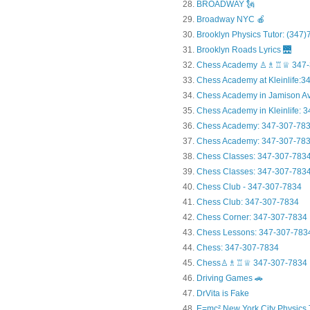
BROADWAY 🗽
Broadway NYC 🍎
Brooklyn Physics Tutor: (347
Brooklyn Roads Lyrics 🌉
Chess Academy ♙♗♖♕ 347-
Chess Academy at Kleinlife:34.
Chess Academy in Jamiso
Chess Academy in Kleinl
Chess Academy: 347-307-78
Chess Academy: 347-307-783
Chess Classes: 347-307-783
Chess Classes: 347-307-7834
Chess Club - 347-307-7834
Chess Club: 347-307-7834
Chess Corner: 347-307-7834
Chess Lessons: 347-307-783
Chess: 347-307-7834
Chess♙♗♖♕ 347-307-7834
Driving Games 🚗
DrVita is Fake
E=mc² New York City Physics 