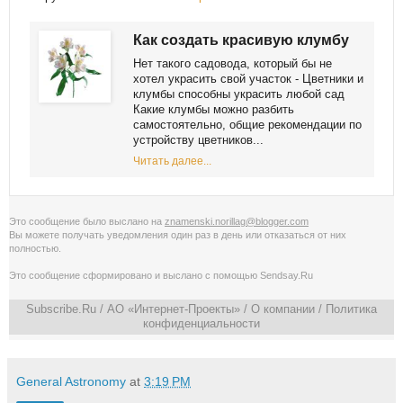
Как создать красивую клумбу
Нет такого садовода, который бы не
хотел украсить свой участок - Цветники и
клумбы способны украсить любой сад
Какие клумбы можно разбить
самостоятельно, общие рекомендации по
устройству цветников...
Читать далее...
Это сообщение было выслано на
znamenski.norillag@blogger.com
Вы можете получать уведомления
один раз в день
или
отказаться от них
полностью
.
Это сообщение сформировано и выслано с помощью
Sendsay.Ru
Subscribe.Ru
/ АО «Интернет-Проекты» /
О компании
/
Политика
конфиденциальности
General Astronomy
at
3:19 PM