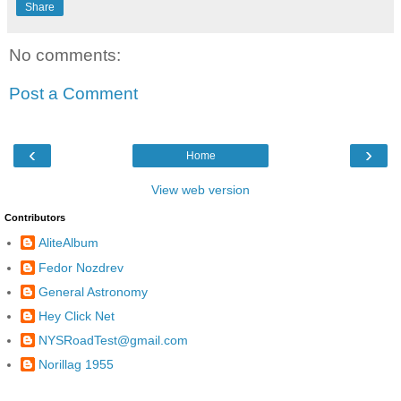
Share
No comments:
Post a Comment
‹
›
Home
View web version
Contributors
AliteAlbum
Fedor Nozdrev
General Astronomy
Hey Click Net
NYSRoadTest@gmail.com
Norillag 1955