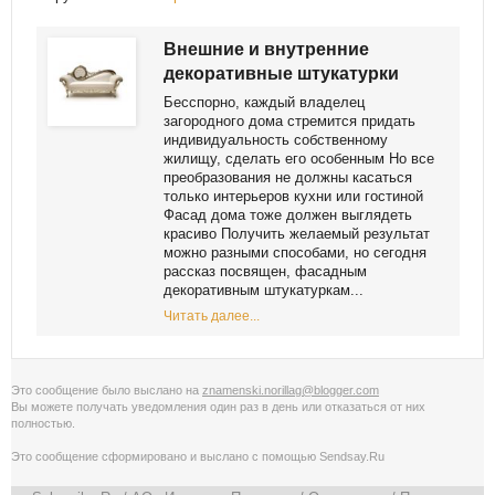
Внешние и внутренние
декоративные штукатурки
Бесспорно, каждый владелец
загородного дома стремится придать
индивидуальность собственному
жилищу, сделать его особенным Но все
преобразования не должны касаться
только интерьеров кухни или гостиной
Фасад дома тоже должен выглядеть
красиво Получить желаемый результат
можно разными способами, но сегодня
рассказ посвящен, фасадным
декоративным штукатуркам...
Читать далее...
Это сообщение было выслано на
znamenski.norillag@blogger.com
Вы можете получать уведомления
один раз в день
или
отказаться от них
полностью
.
Это сообщение сформировано и выслано с помощью
Sendsay.Ru