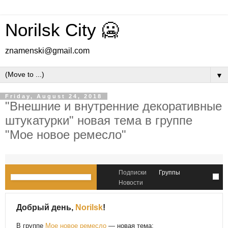
Norilsk City 🥶
znamenski@gmail.com
▼
Friday, August 24, 2018
"Внешние и внутренние декоративные
штукатурки" новая тема в группе
"Мое новое ремесло"
Подписки
Группы
Новости
Добрый день,
Norilsk
!
В группе
Мое новое ремесло
— новая тема: