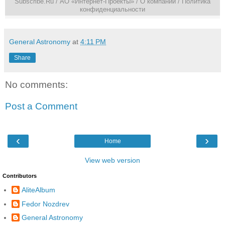
Subscribe.Ru
/ АО «Интернет-Проекты» /
О компании
/
Политика
конфиденциальности
General Astronomy
at
4:11 PM
Share
No comments:
Post a Comment
‹
›
Home
View web version
Contributors
AliteAlbum
Fedor Nozdrev
General Astronomy