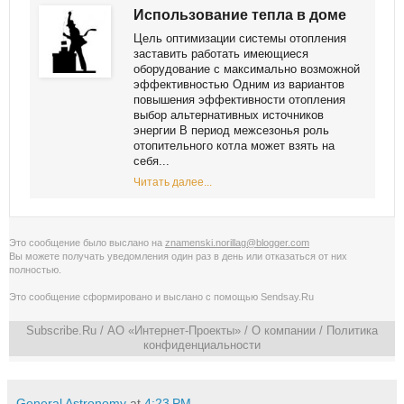
Использование тепла в доме
Цель оптимизации системы отопления
заставить работать имеющиеся
оборудование с максимально возможной
эффективностью Одним из вариантов
повышения эффективности отопления
выбор альтернативных источников
энергии В период межсезонья роль
отопительного котла может взять на
себя...
Читать далее...
Это сообщение было выслано на
znamenski.norillag@blogger.com
Вы можете получать уведомления
один раз в день
или
отказаться от них
полностью
.
Это сообщение сформировано и выслано с помощью
Sendsay.Ru
Subscribe.Ru
/ АО «Интернет-Проекты» /
О компании
/
Политика
конфиденциальности
General Astronomy
at
4:23 PM