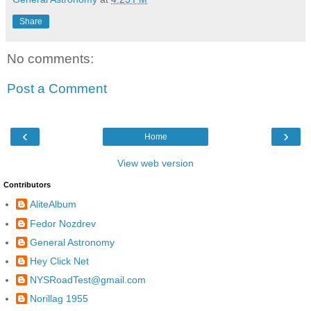
Share
No comments:
Post a Comment
‹
›
Home
View web version
Contributors
AliteAlbum
Fedor Nozdrev
General Astronomy
Hey Click Net
NYSRoadTest@gmail.com
Norillag 1955