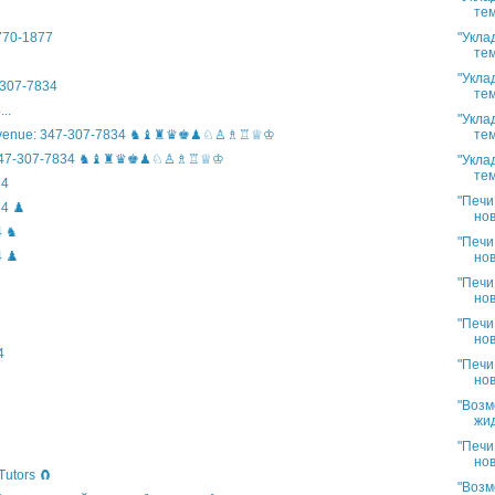
тем
"Укла
)770-1877
тем
"Укла
307-7834
тем
..
"Укла
тем
n Avenue: 347-307-7834 ♞♝♜♛♚♟♘♙♗♖♕♔
ife: 347-307-7834 ♞♝♜♛♚♟♘♙♗♖♕♔
"Укла
тем
34
"Печи
4 ♟️
нов
4 ♞
"Печи
 ♟️
нов
"Печи
нов
"Печи
нов
4
"Печи
нов
"Возм
жид
"Печи
нов
Tutors 🧲
"Возм