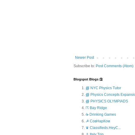
Newer Post
Subscribe to:
Post Comments (Atom)
Blogspot Blogs 🛐
∰ NYC Physics Tutor
∰ Physics Concepts Expansi
∰ PHYSICS OLYMPIADS
☈ Bay Ridge
☕ Drinking Games
☭ СовНарКом
♛ Classifieds.HeyC...
⚓ Italy Trip