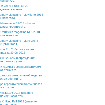
tember/O...
Off Vol.XLII №3 Fall 2018
ядение, вязание...
oidery Magazine - May/June 2018
шивка глад...
 Malowane №5 2018 + bonus
шивка крестиком)...
 Kreuzstich magazine № 5 2018
шивание крес...
oidery Magazine - March/April
8 (вышивка г...
ribe.Ru: События в ваших
ппах за 30-08-2018
ные заборы и ограждения"
ая тема в группе ...
 и камины с водяным контуром"
ая тема в гр...
ожности декоративной отделки
кими обоями" ...
дка керамической плитки" новая
а в группе ...
s Knit №136 2018 (вязание
цами)" новая тем...
 Knitting Fall 2018 (вязание
цами)" новая...