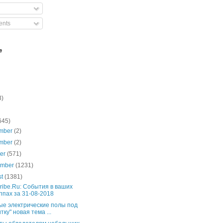
nts
e
3)
645)
mber
(2)
mber
(2)
ber
(571)
ember
(1231)
st
(1381)
ribe.Ru: События в ваших
ппах за 31-08-2018
ые электрические полы под
тку" новая тема ...