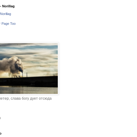
 Norillag
Norillag
r Page Too
етер, слава богу дует отсюда
o