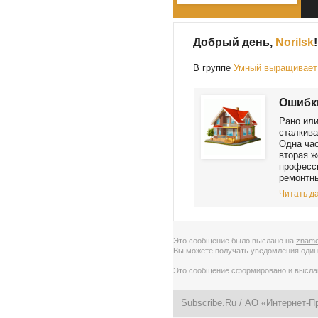
Добрый день,
Norilsk
!
В группе
Умный выращивает 
Ошибки
Рано или
сталкива
Одна час
вторая ж
професс
ремонтны
Читать да
Это сообщение было выслано на
zname
Вы можете получать уведомления
один
Это сообщение сформировано и высл
Subscribe.Ru
/ АО «Интернет-П