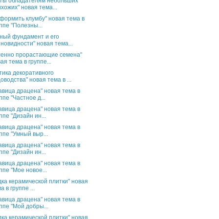
ты обладателям небольших
хожих" новая тема...
оформить клумбу" новая тема в
ппе "Полезны...
ный фундамент и его
новидности" новая тема...
енно прорастающие семена"
ая тема в группе...
тика декоративного
оводства" новая тема в ...
авица драцена" новая тема в
ппе "Частное д...
авица драцена" новая тема в
ппе "Дизайн ин...
авица драцена" новая тема в
ппе "Умный выр...
авица драцена" новая тема в
ппе "Дизайн ин...
авица драцена" новая тема в
ппе "Мое новое...
дка керамической плитки" новая
а в группе ...
авица драцена" новая тема в
ппе "Мой добры...
дка керамической плитки" новая