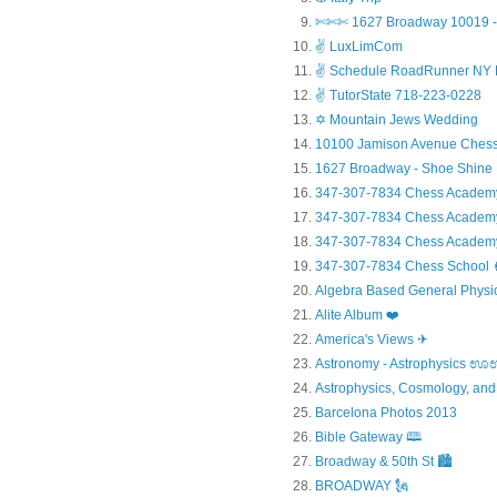
✄✄✄ 1627 Broadway 10019 - 
✌ LuxLimCom
✌ Schedule RoadRunner NY 
✌ TutorState 718-223-0228
✡ Mountain Jews Wedding
10100 Jamison Avenue Chess
1627 Broadway - Shoe Shine
347-307-7834 Chess Academ
347-307-7834 Chess Academy a
347-307-7834 Chess Academy 
347-307-7834 Chess Sc
Algebra Based General Physics
Alite Album ❤️
America's Views ✈
Astronomy - Astrophysic
Astrophysics, Cosmology, and
Barcelona Photos 2013
Bible Gateway 🕮
Broadway & 50th St 🏙️
BROADWAY 🗽