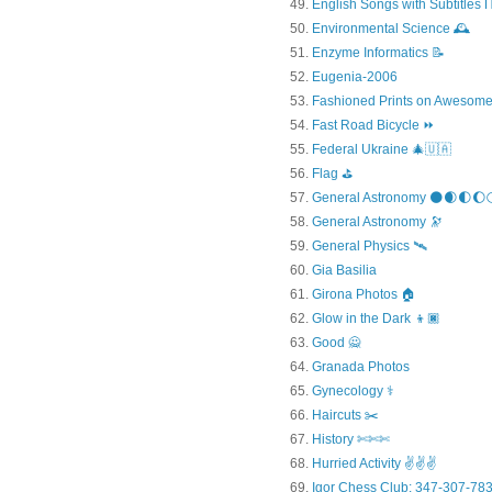
English Songs with Subtitles
Environmental Science 🕰️
Enzyme Informatics 📝
Eugenia-2006
Fashioned Prints on Awesome
Fast Road Bicycle ⏩
Federal Ukraine 🎄🇺🇦
Flag ⛳
General Astronomy 🌑🌒🌓🌔
General Astronomy 🔭
General Physics 🛰
Gia Basilia
Girona Photos 🏠
Glow in the Dark 👦🏿
Good 🙅
Granada Photos
Gynecology ⚕️
Haircuts ✂️
History ✄✄✄
Hurried Activity ✌✌✌
Igor Chess Club: 347-307-783