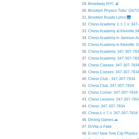
Broadway NYC 🍎
Brooklyn Physics Tutor: (347
Brooklyn Roads Lyrics 🌉
Chess Academy ♙♗♖♕ 347-
Chess Academy at Kleinlife:34.
Chess Academy in Jamiso
Chess Academy in Kleinl
Chess Academy: 347-307-78
Chess Academy: 347-307-783
Chess Classes: 347-307-783
Chess Classes: 347-307-7834
Chess Club - 347-307-7834
Chess Club: 347-307-7834
Chess Corner: 347-307-7834
Chess Lessons: 347-307-783
Chess: 347-307-7834
Chess♙♗♖♕ 347-307-7834
Driving Games 🚗
DrVita is Fake
E=mc² New York City Physics 