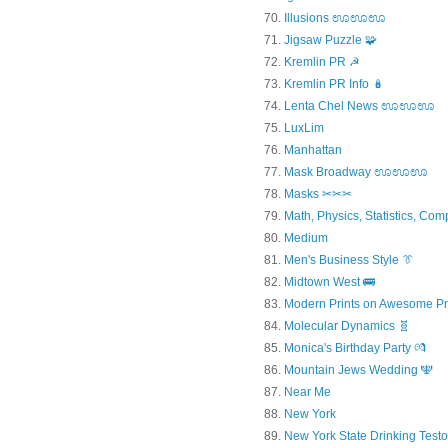
Illusions ಊಊಊ
Jigsaw Puzzle 🧩
Kremlin PR ☭
Kremlin PR Info 🪆
Lenta Chel News ಊಊಊ
LuxLim
Manhattan
Mask Broadway ಊಊಊ
Masks ✂✂✂
Math, Physics, Statistics, Com
Medium
Men's Business Style 👔
Midtown West 🚌
Modern Prints on Awesome Pr
Molecular Dynamics 🧬
Monica's Birthday Party 💏
Mountain Jews Wedding 🕎
Near Me
New York
New York State Drinking Testo