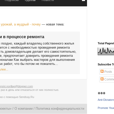
Подписки
Группы
Новости
урожай, а мудрый - почву
— новая тема:
 в процессе ремонта
 поздно, каждый владелец собственного жилья
Total Pagev
ется с необходимостью проведения ремонта
ть домовладельцев делает его самостоятельно,
е, предпочитает доверить проведения ремонта
ионалам Как выбрать мастеров для выполнения
х работ, что бы потом не пожалеть...
Subscribe T
лее...
Posts
Comme
nski.norillag@blogger.com
 раз в день
или
отказаться от них полностью
.
♔♔♔
ано с помощью
Sendsay.Ru
Anti-Dictator
Promote You
роекты» /
О компании
/
Политика конфиденциальности