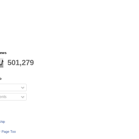
iews
501,279
o
nts
ship
r Page Too