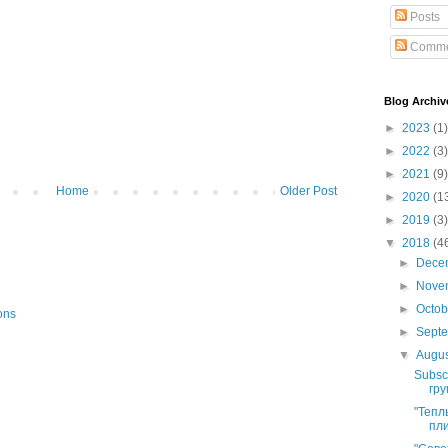
Posts
Comme
Blog Archiv
►
2023
(1)
►
2022
(3)
►
2021
(9)
Home
Older Post
►
2020
(1
►
2019
(3)
▼
2018
(4
►
Dece
►
Nove
►
Octo
ons
►
Sept
▼
Augu
Subsc
гру
"Тепл
пли