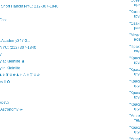
"Сове
при
Short Haircut NYC: 212-307-1840
"Как 
гру
Fast
"Свай
раз
"Медл
нов
 Academy347-3...
"Прак
 NYC: (212) 307-1840
сад
y
"Крас
t Kleinlife ♟️
гру
in Kleinlife
"Крас
гру
hool ♞♝♜♛♚♟♘♙♗♖♕♔
"Крас
 II 🧲
гру
"Крас
гру
s ಊಊಊ
"Крас
гру
 Astronomy ☀️
"Укла
тем
"Крас
гру
"Укла