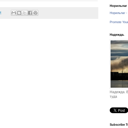
Норильлаг -
M
Норильлаг - 
Promote You
Надежда.
Надежда. В
туда
Subscribe T