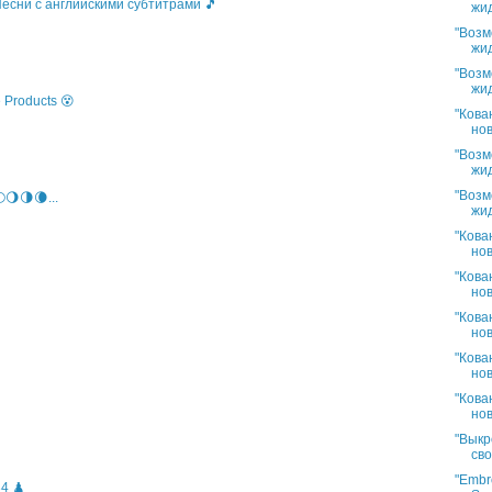
 Песни с английскими субтитрами 🎵
жид
"Возм
жид
"Возм
жид
 Products 😵
"Кова
нов
"Возм
жид
"Возм
🌖🌗🌘...
жид
"Кова
нов
"Кова
нов
"Кова
нов
"Кова
нов
"Кова
нов
"Выкр
сво
"Embro
4 ♟️