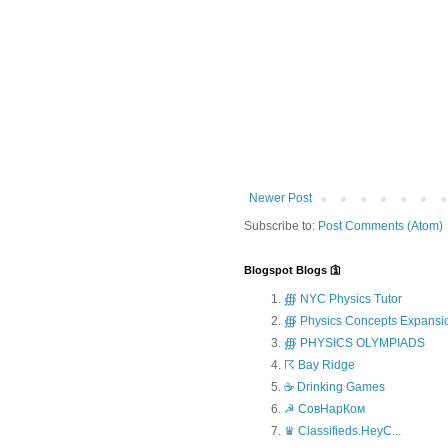
Newer Post
Subscribe to:
Post Comments (Atom)
Blogspot Blogs 🛐
∰ NYC Physics Tutor
∰ Physics Concepts Expansi
∰ PHYSICS OLYMPIADS
☈ Bay Ridge
☕ Drinking Games
☭ СовНарКом
♛ Classifieds.HeyC...