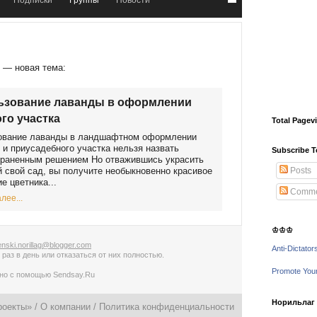
Подписки
Группы
Новости
р
— новая тема:
ьзование лаванды в оформлении
го участка
Total Pagev
ование лаванды в ландшафтном оформлении
 и приусадебного участка нельзя назвать
Subscribe T
траненным решением Но отважившись украсить
 свой сад, вы получите необыкновенно красивое
Posts
е цветника...
Comme
лее...
♔♔♔
nski.norillag@blogger.com
Anti-Dictator
 раз в день
или
отказаться от них полностью
.
Promote You
ано с помощью
Sendsay.Ru
Норильлаг -
роекты» /
О компании
/
Политика конфиденциальности