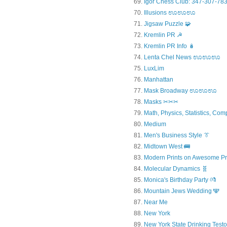
Igor Chess Club: 347-307-783
Illusions ಊಊಊ
Jigsaw Puzzle 🧩
Kremlin PR ☭
Kremlin PR Info 🪆
Lenta Chel News ಊಊಊ
LuxLim
Manhattan
Mask Broadway ಊಊಊ
Masks ✂✂✂
Math, Physics, Statistics, Com
Medium
Men's Business Style 👔
Midtown West 🚌
Modern Prints on Awesome Pr
Molecular Dynamics 🧬
Monica's Birthday Party 💏
Mountain Jews Wedding 🕎
Near Me
New York
New York State Drinking Testo