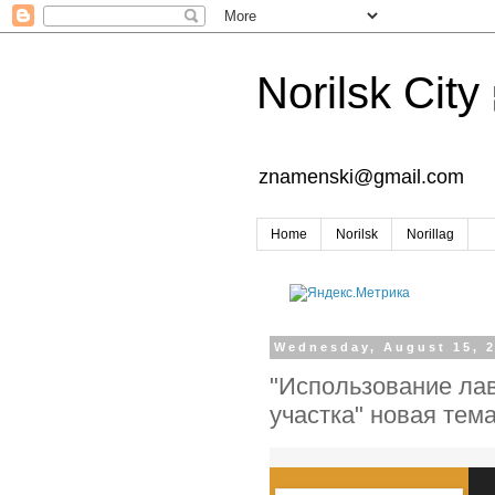
Norilsk City
znamenski@gmail.com
Home
Norilsk
Norillag
Wednesday, August 15, 
"Использование ла
участка" новая тем