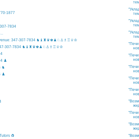
тем
"Укла
)770-1877
тем
"Укла
тем
307-7834
"Укла
..
тем
n Avenue: 347-307-7834 ♞♝♜♛♚♟♘♙♗♖♕♔
"Печи
ife: 347-307-7834 ♞♝♜♛♚♟♘♙♗♖♕♔
нов
34
"Печи
нов
4 ♟️
"Печи
4 ♞
нов
 ♟️
"Печи
нов
"Печи
нов
"Возм
4
жид
"Печи
нов
"Возм
жид
"Возм
Tutors 🧲