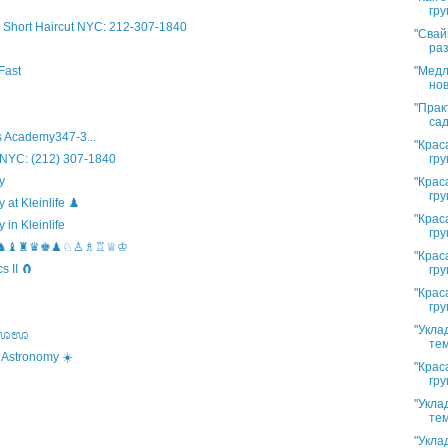
гру
Short Haircut NYC: 212-307-1840
"Свай
раз
"Медл
Fast
нов
"Прак
сад
 Academy347-3...
"Крас
гру
 NYC: (212) 307-1840
y
"Крас
гру
t Kleinlife ♟️
"Крас
in Kleinlife
гру
hool ♞♝♜♛♚♟♘♙♗♖♕♔
"Крас
 II 🧲
гру
"Крас
гру
"Укла
s ಊಊಊ
тем
 Astronomy ☀️
"Крас
гру
"Укла
тем
"Укла