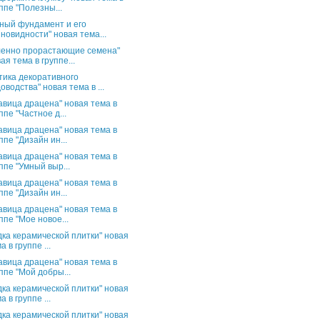
ппе "Полезны...
ный фундамент и его
новидности" новая тема...
енно прорастающие семена"
ая тема в группе...
тика декоративного
оводства" новая тема в ...
авица драцена" новая тема в
ппе "Частное д...
авица драцена" новая тема в
ппе "Дизайн ин...
авица драцена" новая тема в
ппе "Умный выр...
авица драцена" новая тема в
ппе "Дизайн ин...
авица драцена" новая тема в
ппе "Мое новое...
дка керамической плитки" новая
а в группе ...
авица драцена" новая тема в
ппе "Мой добры...
дка керамической плитки" новая
а в группе ...
дка керамической плитки" новая