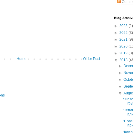
Comme
Blog Archiv
►
2023
(1)
►
2022
(3)
►
2021
(9)
►
2020
(1
►
2019
(3)
Home
Older Post
▼
2018
(4
►
Dece
►
Nove
►
Octo
►
Sept
▼
Augu
ons
Subsc
гру
"Тепл
пли
"Сове
при
"Как 