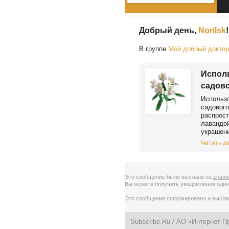
Добрый день,
Norilsk
!
В группе
Мой добрый докто
Испол
садово
Использ
садового
распрос
лавандой
украшени
Читать да
Это сообщение было выслано на
zname
Вы можете получать уведомления
один
Это сообщение сформировано и высл
Subscribe.Ru
/ АО «Интернет-П