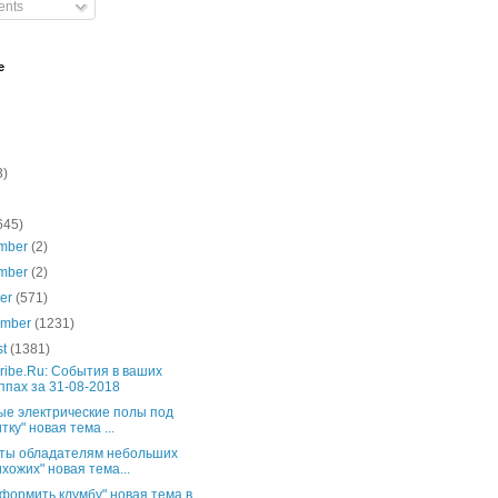
nts
e
3)
645)
mber
(2)
mber
(2)
ber
(571)
ember
(1231)
st
(1381)
ribe.Ru: События в ваших
ппах за 31-08-2018
ые электрические полы под
тку" новая тема ...
ты обладателям небольших
хожих" новая тема...
оформить клумбу" новая тема в