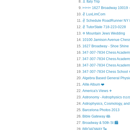
⚓ Italy Trip
✄✄✄ 1627 Broadway 10019 - 
✌ LuxLimCom
✌ Schedule RoadRunner NY 
✌ TutorState 718-223-0228
✡ Mountain Jews Wedding
10100 Jamison Avenue Chess
1627 Broadway - Shoe Shine
347-307-7834 Chess Academ
347-307-7834 Chess Academy a
347-307-7834 Chess Academy 
347-307-7834 Chess Sc
Algebra Based General Physics
Alite Album ❤️
America's Views ✈
Astronomy - Astrophysic
Astrophysics, Cosmology, and
Barcelona Photos 2013
Bible Gateway 🕮
Broadway & 50th St 🏙️
BROADWAY 🗽