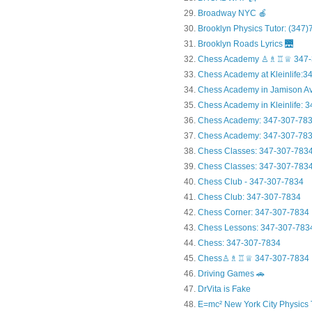
Broadway NYC 🍎
Brooklyn Physics Tutor: (347
Brooklyn Roads Lyrics 🌉
Chess Academy ♙♗♖♕ 347-
Chess Academy at Kleinlife:34.
Chess Academy in Jamiso
Chess Academy in Kleinl
Chess Academy: 347-307-78
Chess Academy: 347-307-783
Chess Classes: 347-307-783
Chess Classes: 347-307-7834
Chess Club - 347-307-7834
Chess Club: 347-307-7834
Chess Corner: 347-307-7834
Chess Lessons: 347-307-783
Chess: 347-307-7834
Chess♙♗♖♕ 347-307-7834
Driving Games 🚗
DrVita is Fake
E=mc² New York City Physics 