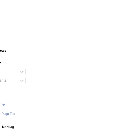
iews
o
nts
ship
r Page Too
 Norillag