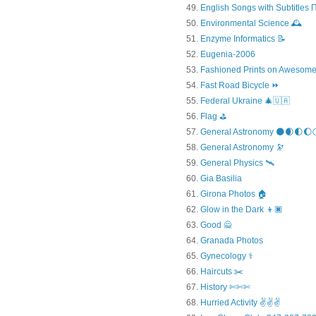
English Songs with Subtitles
Environmental Science 🕰️
Enzyme Informatics 📝
Eugenia-2006
Fashioned Prints on Awesome
Fast Road Bicycle ⏩
Federal Ukraine 🎄🇺🇦
Flag ⛳
General Astronomy 🌑🌒🌓🌔
General Astronomy 🔭
General Physics 🛰
Gia Basilia
Girona Photos 🏠
Glow in the Dark 👦🏿
Good 🙅
Granada Photos
Gynecology ⚕️
Haircuts ✂️
History ✄✄✄
Hurried Activity ✌✌✌