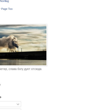
Norillag
r Page Too
етер, слава богу дует отсюда
o