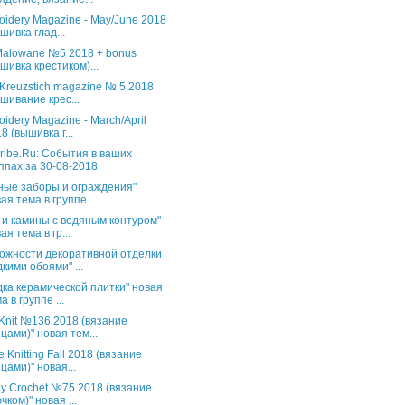
oidery Magazine - May/June 2018
шивка глад...
 Malowane №5 2018 + bonus
шивка крестиком)...
 Kreuzstich magazine № 5 2018
шивание крес...
oidery Magazine - March/April
8 (вышивка г...
ribe.Ru: События в ваших
ппах за 30-08-2018
ные заборы и ограждения"
ая тема в группе ...
 и камины с водяным контуром"
ая тема в гр...
ожности декоративной отделки
кими обоями" ...
дка керамической плитки" новая
а в группе ...
s Knit №136 2018 (вязание
цами)" новая тем...
 Knitting Fall 2018 (вязание
цами)" новая...
ly Crochet №75 2018 (вязание
чком)" новая ...