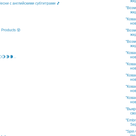
жид
 Песни с английскими субтитрами 🎵
"Возм
жид
"Кова
нов
 Products 😵
"Возм
жид
"Возм
жид
"Кова
🌖🌗🌘...
нов
"Кова
нов
"Кова
нов
"Кова
нов
"Кова
нов
"Выкр
сво
"Embro
Sep
"Spin 
(пр