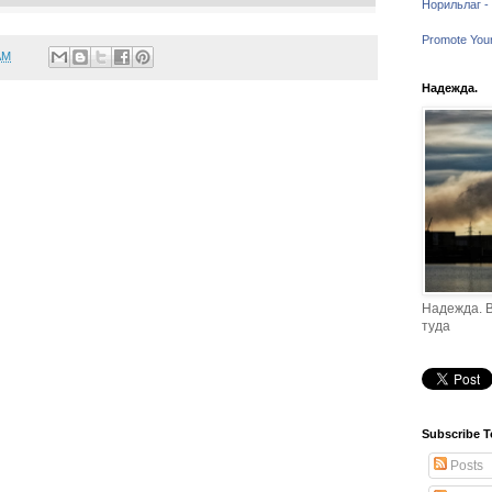
Норильлаг - 
Promote You
AM
Надежда.
Надежда. В
туда
Subscribe T
Posts