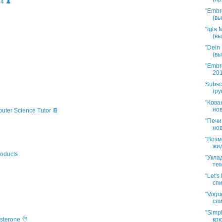
4 ♟️
"Embr
(вы
"Igla
(вы
"Dein
(вы
"Embr
201
Subsc
гру
"Кова
нов
puter Science Tutor 📔
"Печи
нов
"Возм
жид
oducts
"Укла
тем
"Let'
спи
"Vogue
спи
"Simp
крю
sterone 👌