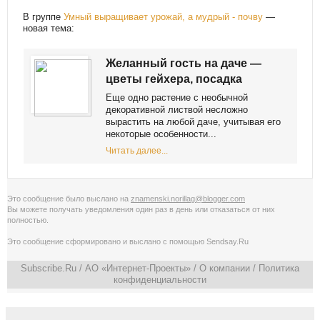
В группе
Умный выращивает урожай, а мудрый - почву
—
новая тема:
Желанный гость на даче —
цветы гейхера, посадка
Еще одно растение с необычной
декоративной листвой несложно
вырастить на любой даче, учитывая его
некоторые особенности...
Читать далее...
Это сообщение было выслано на
znamenski.norillag@blogger.com
Вы можете получать уведомления
один раз в день
или
отказаться от них
полностью
.
Это сообщение сформировано и выслано с помощью
Sendsay.Ru
Subscribe.Ru
/ АО «Интернет-Проекты» /
О компании
/
Политика
конфиденциальности