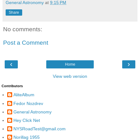
General Astronomy
at
9:15 PM
Share
No comments:
Post a Comment
‹
›
Home
View web version
Contributors
AliteAlbum
Fedor Nozdrev
General Astronomy
Hey Click Net
NYSRoadTest@gmail.com
Norillag 1955