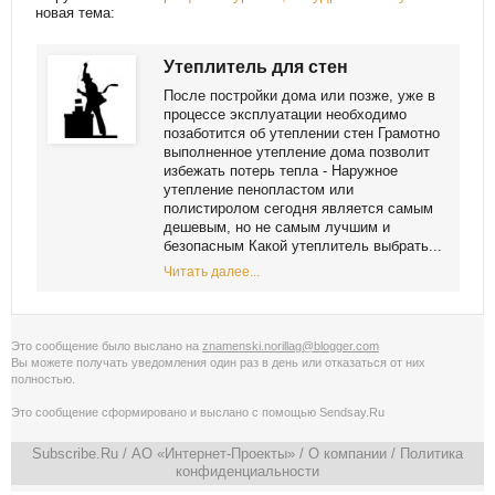
новая тема:
Утеплитель для стен
После постройки дома или позже, уже в
процессе эксплуатации необходимо
позаботится об утеплении стен Грамотно
выполненное утепление дома позволит
избежать потерь тепла - Наружное
утепление пенопластом или
полистиролом сегодня является самым
дешевым, но не самым лучшим и
безопасным Какой утеплитель выбрать...
Читать далее...
Это сообщение было выслано на
znamenski.norillag@blogger.com
Вы можете получать уведомления
один раз в день
или
отказаться от них
полностью
.
Это сообщение сформировано и выслано с помощью
Sendsay.Ru
Subscribe.Ru
/ АО «Интернет-Проекты» /
О компании
/
Политика
конфиденциальности