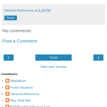
General Astronomy
at
4:19 PM
Share
No comments:
Post a Comment
‹
›
Home
View web version
Contributors
AliteAlbum
Fedor Nozdrev
General Astronomy
Hey Click Net
NYSRoadTest@gmail.com