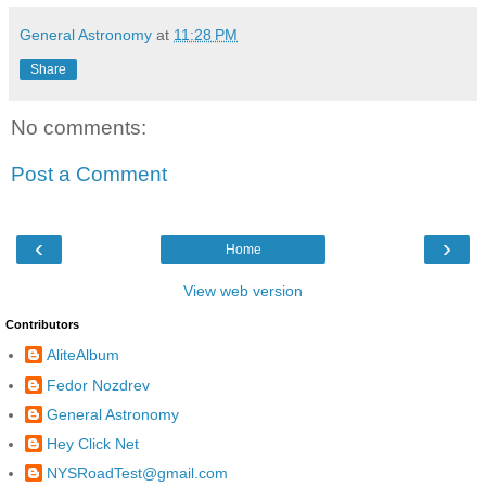
General Astronomy
at
11:28 PM
Share
No comments:
Post a Comment
‹
›
Home
View web version
Contributors
AliteAlbum
Fedor Nozdrev
General Astronomy
Hey Click Net
NYSRoadTest@gmail.com