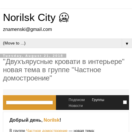
Norilsk City 🥶
znamenski@gmail.com
▼
Tuesday, August 21, 2018
"Двухъярусные кровати в интерьере"
новая тема в группе "Частное
домостроение"
Подписки
Группы
Новости
Добрый день,
Norilsk
!
В группе
Частное домостроение
— новая тема: