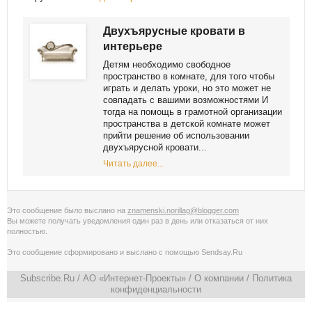
Двухъярусные кровати в
интерьере
Детям необходимо свободное
пространство в комнате, для того чтобы
играть и делать уроки, но это может не
совпадать с вашими возможностями И
тогда на помощь в грамотной организации
пространства в детской комнате может
прийти решение об использовании
двухъярусной кровати...
Читать далее...
Это сообщение было выслано на
znamenski.norillag@blogger.com
Вы можете получать уведомления
один раз в день
или
отказаться от них
полностью
.
Это сообщение сформировано и выслано с помощью
Sendsay.Ru
Subscribe.Ru
/ АО «Интернет-Проекты» /
О компании
/
Политика
конфиденциальности