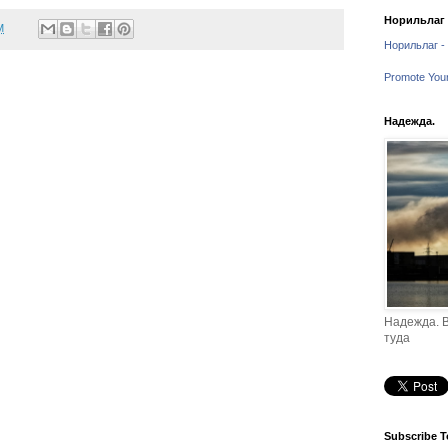
Норильлаг -
M
Норильлаг - 
Promote You
Надежда.
Надежда. В
туда
Subscribe T