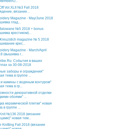
tember/O...
Off Vol.XLII №3 Fall 2018
ядение, вязание...
oidery Magazine - May/June 2018
шивка глад...
 Malowane №5 2018 + bonus
шивка крестиком)...
 Kreuzstich magazine № 5 2018
шивание крес...
oidery Magazine - March/April
8 (вышивка г...
ribe.Ru: События в ваших
ппах за 30-08-2018
ные заборы и ограждения"
ая тема в группе ...
 и камины с водяным контуром"
ая тема в гр...
ожности декоративной отделки
кими обоями" ...
дка керамической плитки" новая
а в группе ...
s Knit №136 2018 (вязание
цами)" новая тем...
 Knitting Fall 2018 (вязание
цами)" новая...