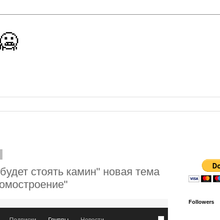
 🥶
8
 будет стоять камин" новая тема
домостроение"
Followers