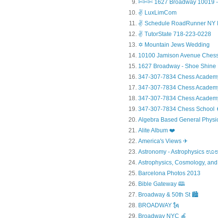
✄✄✄ 1627 Broadway 10019 - 
✌ LuxLimCom
✌ Schedule RoadRunner NY 
✌ TutorState 718-223-0228
✡ Mountain Jews Wedding
10100 Jamison Avenue Chess
1627 Broadway - Shoe Shine
347-307-7834 Chess Academ
347-307-7834 Chess Academy a
347-307-7834 Chess Academy 
347-307-7834 Chess Sc
Algebra Based General Physics
Alite Album ❤️
America's Views ✈
Astronomy - Astrophysic
Astrophysics, Cosmology, and
Barcelona Photos 2013
Bible Gateway 🕮
Broadway & 50th St 🏙️
BROADWAY 🗽
Broadway NYC 🍎