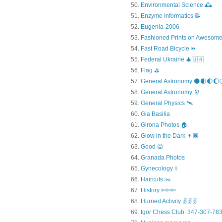
Environmental Science 🕰️
Enzyme Informatics 📝
Eugenia-2006
Fashioned Prints on Awesome
Fast Road Bicycle ⏩
Federal Ukraine 🎄🇺🇦
Flag ⛳
General Astronomy 🌑🌒🌓🌔
General Astronomy 🔭
General Physics 🛰
Gia Basilia
Girona Photos 🏠
Glow in the Dark 👦🏿
Good 🙅
Granada Photos
Gynecology ⚕️
Haircuts ✂️
History ✄✄✄
Hurried Activity ✌✌✌
Igor Chess Club: 347-307-783