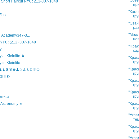
"Сове
Short Haircut NYC: 212-307-1840
при
"Как 
Fast
гру
"Свай
раз
"Медл
 Academy347-3...
нов
 NYC: (212) 307-1840
"Прак
y
сад
t Kleinlife ♟️
"Крас
гру
in Kleinlife
"Крас
hool ♞♝♜♛♚♟♘♙♗♖♕♔
гру
 II 🧲
"Крас
гру
"Крас
гру
s ಊಊಊ
"Крас
 Astronomy ☀️
гру
"Укла
тем
"Крас
гру
"Укла