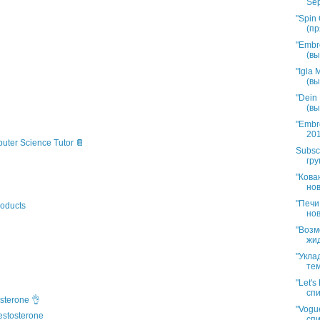
Sep
"Spin 
(пр
"Embr
(вы
"Igla
(вы
"Dein
(вы
"Embr
201
puter Science Tutor 📔
Subsc
гру
"Кова
нов
"Печи
oducts
нов
"Возм
жид
"Укла
тем
"Let'
спи
sterone 👌
"Vogue
estosterone
спи