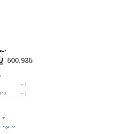
iews
500,935
o
nts
ship
r Page Too