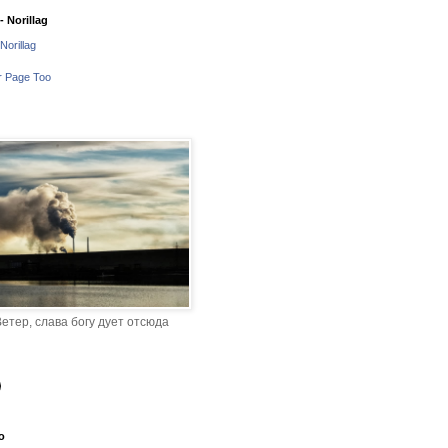
 Norillag
Norillag
r Page Too
етер, слава богу дует отсюда
o