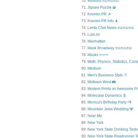
Illusions ಊಊಊ
Jigsaw Puzzle 🧩
Kremlin PR ☭
Kremlin PR Info 🪆
Lenta Chel News ಊಊಊ
LuxLim
Manhattan
Mask Broadway ಊಊಊ
Masks ✂✂✂
Math, Physics, Statistics, Com
Medium
Men's Business Style 👔
Midtown West 🚌
Modern Prints on Awesome Pr
Molecular Dynamics 🧬
Monica's Birthday Party 💏
Mountain Jews Wedding 🕎
Near Me
New York
New York State Drinking Testo
New York State Roadrunner T