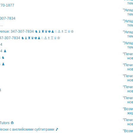
тем
)770-1877
"Укла
тем
307-7834
"Укла
..
тем
n Avenue: 347-307-7834 ♞♝♜♛♚♟♘♙♗♖♕♔
"Укла
тем
ife: 347-307-7834 ♞♝♜♛♚♟♘♙♗♖♕♔
"Укла
34
тем
4 ♟️
"Печи
4 ♞
нов
 ♟️
"Печи
нов
"Печи
нов
"Печи
4
нов
"Печи
нов
"Возм
жид
"Печи
Tutors 🧲
нов
 Песни с английскими субтитрами 🎵
"Возм