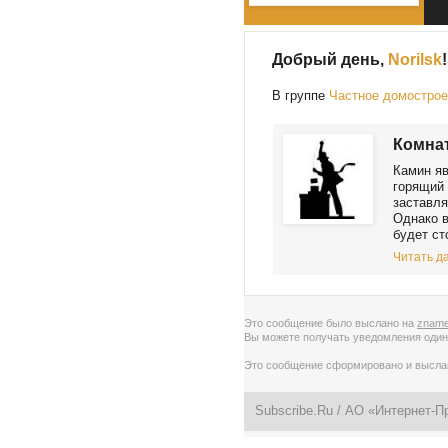
Добрый день,
Norilsk
!
В группе
Частное домостро
Комнат
Камин яв
горящий 
заставля
Однако в
будет ст
Читать да
Это сообщение было выслано на
zname
Вы можете получать уведомления
один
Это сообщение сформировано и высл
Subscribe.Ru
/ АО «Интернет-П