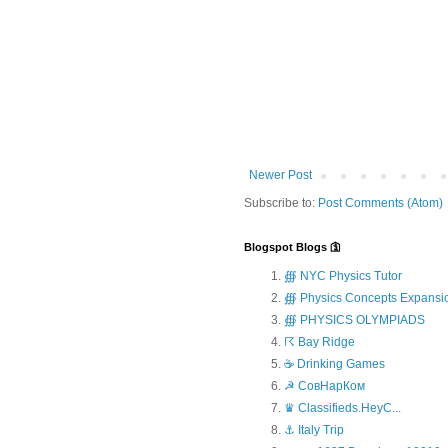
Newer Post
Subscribe to:
Post Comments (Atom)
Blogspot Blogs 🛐
∰ NYC Physics Tutor
∰ Physics Concepts Expansi
∰ PHYSICS OLYMPIADS
☈ Bay Ridge
☕ Drinking Games
☭ СовНарКом
♛ Classifieds.HeyC...
⚓ Italy Trip