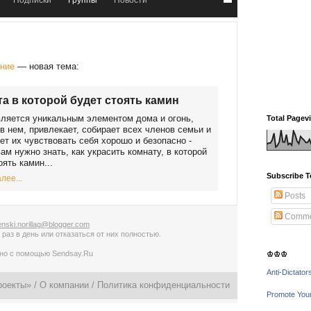
Подписки
Группы
Новости
ение
— новая тема:
а в которой будет стоять камин
ляется уникальным элементом дома и огонь,
Total Pagev
в нем, привлекает, собирает всех членов семьи и
ет их чувствовать себя хорошо и безопасно -
ам нужно знать, как украсить комнату, в которой
оять камин...
Subscribe T
лее...
Posts
Comme
nski.norillag@blogger.com
 раз в день
или
отказаться от них полностью
.
ано с помощью
Sendsay.Ru
♔♔♔
Anti-Dictator
роекты» /
О компании
/
Политика конфиденциальности
Promote You