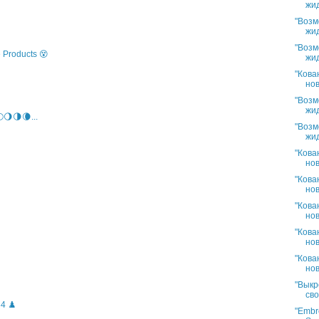
жид
"Возм
жид
"Возм
 Products 😵
жид
"Кова
нов
"Возм
жид
🌖🌗🌘...
"Возм
жид
"Кова
нов
"Кова
нов
"Кова
нов
"Кова
нов
"Кова
нов
"Выкр
сво
4 ♟️
"Embro