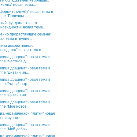
ты обладателям небольших
хожих" новая тема...
оформить клумбу" новая тема в
ппе "Полезны...
ный фундамент и его
новидности" новая тема...
енно прорастающие семена"
ая тема в группе...
тика декоративного
оводства" новая тема в ...
авица драцена" новая тема в
ппе "Частное д...
авица драцена" новая тема в
ппе "Дизайн ин...
авица драцена" новая тема в
ппе "Умный выр...
авица драцена" новая тема в
ппе "Дизайн ин...
авица драцена" новая тема в
ппе "Мое новое...
дка керамической плитки" новая
а в группе ...
авица драцена" новая тема в
ппе "Мой добры...
дка керамической плитки" новая