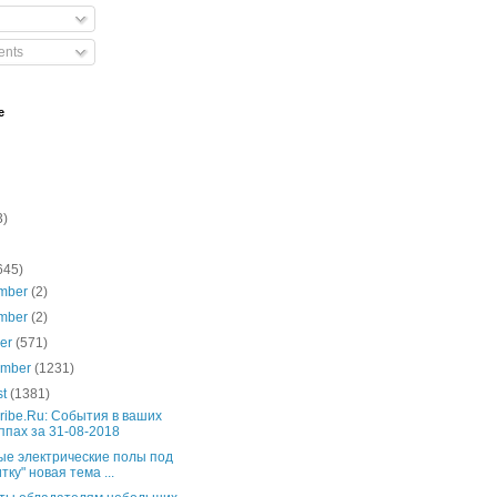
nts
e
3)
645)
mber
(2)
mber
(2)
ber
(571)
ember
(1231)
st
(1381)
ribe.Ru: События в ваших
ппах за 31-08-2018
ые электрические полы под
тку" новая тема ...