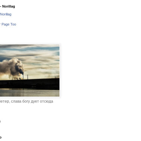
 Norillag
Norillag
r Page Too
етер, слава богу дует отсюда
o