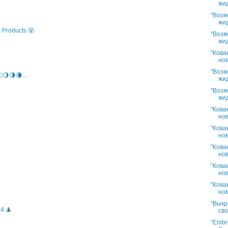
жид
"Возм
жид
 Products 😵
"Возм
жид
"Кова
нов
"Возм
🌖🌗🌘...
жид
"Возм
жид
"Кова
нов
"Кова
нов
"Кова
нов
"Кова
нов
"Кова
нов
"Выкр
4 ♟️
сво
"Embro