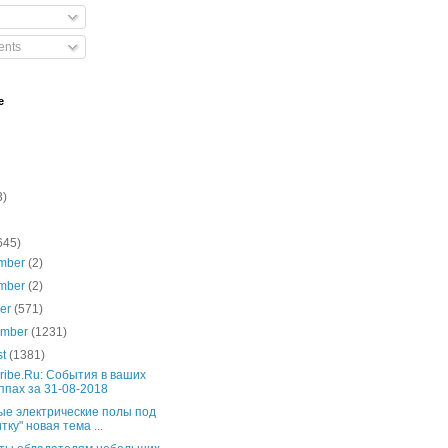
nts
e
3)
645)
mber
(2)
mber
(2)
ber
(571)
ember
(1231)
st
(1381)
ribe.Ru: События в ваших
ппах за 31-08-2018
ые электрические полы под
тку" новая тема ...