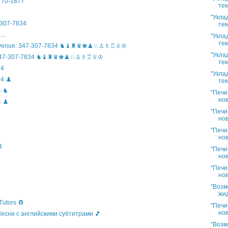
)770-1877
тем
"Укла
307-7834
тем
..
"Укла
тем
n Avenue: 347-307-7834 ♞♝♜♛♚♟♘♙♗♖♕♔
"Укла
ife: 347-307-7834 ♞♝♜♛♚♟♘♙♗♖♕♔
тем
34
"Укла
4 ♟️
тем
4 ♞
"Печи
нов
 ♟️
"Печи
нов
"Печи
нов
4
"Печи
нов
"Печи
нов
"Возм
жид
Tutors 🧲
"Печи
нов
 Песни с английскими субтитрами 🎵
"Возм