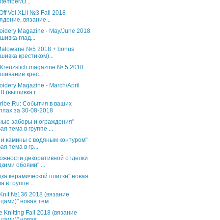
tember/O...
Off Vol.XLII №3 Fall 2018
ядение, вязание...
oidery Magazine - May/June 2018
шивка глад...
 Malowane №5 2018 + bonus
шивка крестиком)...
 Kreuzstich magazine № 5 2018
шивание крес...
oidery Magazine - March/April
8 (вышивка г...
ribe.Ru: События в ваших
ппах за 30-08-2018
ные заборы и ограждения"
ая тема в группе ...
 и камины с водяным контуром"
ая тема в гр...
ожности декоративной отделки
кими обоями" ...
дка керамической плитки" новая
а в группе ...
s Knit №136 2018 (вязание
цами)" новая тем...
 Knitting Fall 2018 (вязание
цами)" новая...