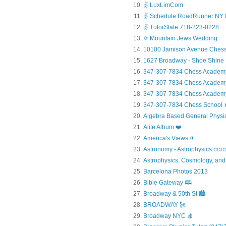
✌ LuxLimCom
✌ Schedule RoadRunner NY 
✌ TutorState 718-223-0228
✡ Mountain Jews Wedding
10100 Jamison Avenue Chess
1627 Broadway - Shoe Shine
347-307-7834 Chess Academ
347-307-7834 Chess Academy a
347-307-7834 Chess Academy 
347-307-7834 Chess Sc
Algebra Based General Physics
Alite Album ❤️
America's Views ✈
Astronomy - Astrophysic
Astrophysics, Cosmology, and
Barcelona Photos 2013
Bible Gateway 🕮
Broadway & 50th St 🏙️
BROADWAY 🗽
Broadway NYC 🍎