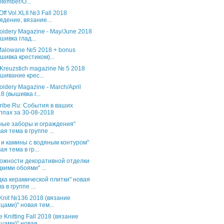
tember/O...
Off Vol.XLII №3 Fall 2018
ядение, вязание...
oidery Magazine - May/June 2018
шивка глад...
 Malowane №5 2018 + bonus
шивка крестиком)...
 Kreuzstich magazine № 5 2018
шивание крес...
oidery Magazine - March/April
8 (вышивка г...
ribe.Ru: События в ваших
ппах за 30-08-2018
ные заборы и ограждения"
ая тема в группе ...
 и камины с водяным контуром"
ая тема в гр...
ожности декоративной отделки
кими обоями" ...
дка керамической плитки" новая
а в группе ...
s Knit №136 2018 (вязание
цами)" новая тем...
 Knitting Fall 2018 (вязание
цами)" новая...