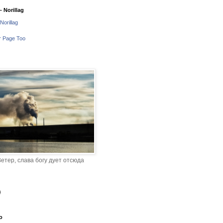
 Norillag
Norillag
r Page Too
етер, слава богу дует отсюда
o