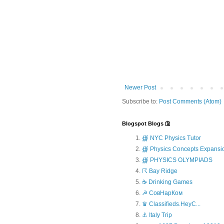
Newer Post
Subscribe to:
Post Comments (Atom)
Blogspot Blogs 🛐
∰ NYC Physics Tutor
∰ Physics Concepts Expansi
∰ PHYSICS OLYMPIADS
☈ Bay Ridge
☕ Drinking Games
☭ СовНарКом
♛ Classifieds.HeyC...
⚓ Italy Trip