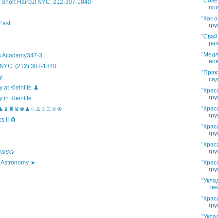
"Сове
Short Haircut NYC: 212-307-1840
при
"Как 
Fast
гру
"Свай
раз
"Медл
 Academy347-3...
нов
 NYC: (212) 307-1840
"Прак
y
сад
t Kleinlife ♟️
"Крас
гру
in Kleinlife
"Крас
hool ♞♝♜♛♚♟♘♙♗♖♕♔
гру
 II 🧲
"Крас
гру
"Крас
гру
s ಊಊಊ
"Крас
 Astronomy ☀️
гру
"Укла
тем
"Крас
гру
"Укла