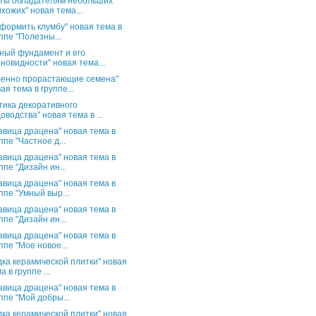
ты обладателям небольших
хожих" новая тема...
оформить клумбу" новая тема в
ппе "Полезны...
ный фундамент и его
новидности" новая тема...
енно прорастающие семена"
ая тема в группе...
тика декоративного
оводства" новая тема в ...
авица драцена" новая тема в
ппе "Частное д...
авица драцена" новая тема в
ппе "Дизайн ин...
авица драцена" новая тема в
ппе "Умный выр...
авица драцена" новая тема в
ппе "Дизайн ин...
авица драцена" новая тема в
ппе "Мое новое...
дка керамической плитки" новая
а в группе ...
авица драцена" новая тема в
ппе "Мой добры...
дка керамической плитки" новая