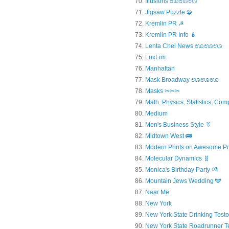
Illusions ಊಊಊ
Jigsaw Puzzle 🧩
Kremlin PR ☭
Kremlin PR Info 🪆
Lenta Chel News ಊಊಊ
LuxLim
Manhattan
Mask Broadway ಊಊಊ
Masks ✂✂✂
Math, Physics, Statistics, Com
Medium
Men's Business Style 👔
Midtown West 🚌
Modern Prints on Awesome Pr
Molecular Dynamics 🧬
Monica's Birthday Party 💏
Mountain Jews Wedding 🕎
Near Me
New York
New York State Drinking Testo
New York State Roadrunner T