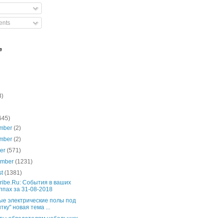
nts
e
3)
645)
mber
(2)
mber
(2)
ber
(571)
ember
(1231)
st
(1381)
ribe.Ru: События в ваших
ппах за 31-08-2018
ые электрические полы под
тку" новая тема ...