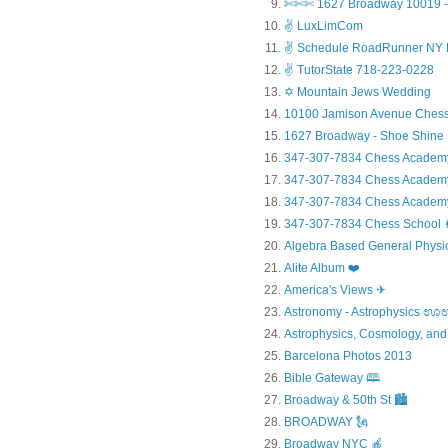
✄✄✄ 1627 Broadway 10019 - 
✌ LuxLimCom
✌ Schedule RoadRunner NY 
✌ TutorState 718-223-0228
✡ Mountain Jews Wedding
10100 Jamison Avenue Chess
1627 Broadway - Shoe Shine
347-307-7834 Chess Academ
347-307-7834 Chess Academy a
347-307-7834 Chess Academy 
347-307-7834 Chess Sc
Algebra Based General Physics
Alite Album ❤️
America's Views ✈
Astronomy - Astrophysic
Astrophysics, Cosmology, and
Barcelona Photos 2013
Bible Gateway 🕮
Broadway & 50th St 🏙️
BROADWAY 🗽
Broadway NYC 🍎