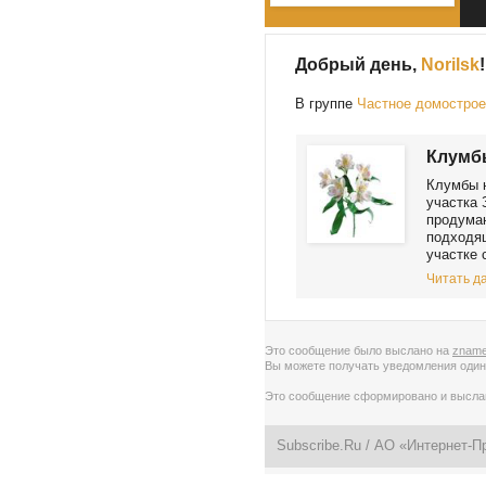
Добрый день,
Norilsk
!
В группе
Частное домостро
Клумбы
Клумбы н
участка 
продуман
подходя
участке 
Читать да
Это сообщение было выслано на
zname
Вы можете получать уведомления
один
Это сообщение сформировано и высл
Subscribe.Ru
/ АО «Интернет-П