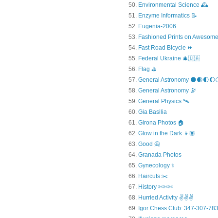
Environmental Science 🕰️
Enzyme Informatics 📝
Eugenia-2006
Fashioned Prints on Awesome
Fast Road Bicycle ⏩
Federal Ukraine 🎄🇺🇦
Flag ⛳
General Astronomy 🌑🌒🌓🌔
General Astronomy 🔭
General Physics 🛰
Gia Basilia
Girona Photos 🏠
Glow in the Dark 👦🏿
Good 🙅
Granada Photos
Gynecology ⚕️
Haircuts ✂️
History ✄✄✄
Hurried Activity ✌✌✌
Igor Chess Club: 347-307-783