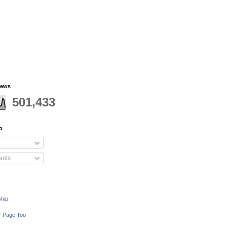
iews
501,433
o
nts
ship
r Page Too