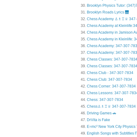
Brooklyn Physics Tutor: (347
Brooklyn Roads Lyrics 🌉
Chess Academy ♙♗♖♕ 347-
Chess Academy at Kleinlife:34.
Chess Academy in Jamiso
Chess Academy in Kleinl
Chess Academy: 347-307-78
Chess Academy: 347-307-783
Chess Classes: 347-307-783
Chess Classes: 347-307-7834
Chess Club - 347-307-7834
Chess Club: 347-307-7834
Chess Corner: 347-307-7834
Chess Lessons: 347-307-783
Chess: 347-307-7834
Chess♙♗♖♕ 347-307-7834
Driving Games 🚗
DrVita is Fake
E=mc² New York City Physics 
English Songs with Subtitles