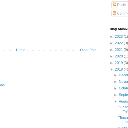
Posts
Comme
Blog Archiv
►
2023
(1)
►
2022
(3)
►
2021
(9)
Home
Older Post
►
2020
(1
►
2019
(3)
▼
2018
(4
►
Dece
►
Nove
ons
►
Octo
►
Sept
▼
Augu
Subsc
гру
"Тепл
пли