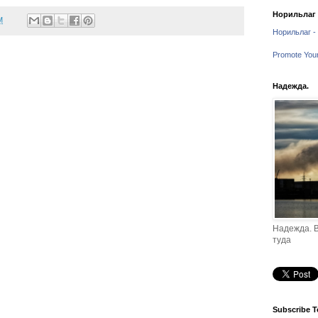
Норильлаг -
M
Норильлаг - 
Promote You
Надежда.
Надежда. В
туда
Subscribe T