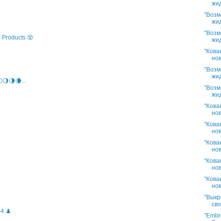
жид
"Возм
жид
"Возм
 Products 😵
жид
"Кова
нов
"Возм
жид
🌖🌗🌘...
"Возм
жид
"Кова
нов
"Кова
нов
"Кова
нов
"Кова
нов
"Кова
нов
"Выкр
сво
4 ♟️
"Embro