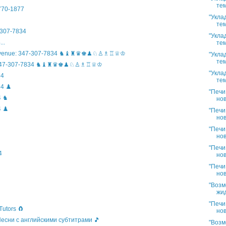
тем
)770-1877
"Укла
тем
307-7834
"Укла
..
тем
n Avenue: 347-307-7834 ♞♝♜♛♚♟♘♙♗♖♕♔
"Укла
тем
ife: 347-307-7834 ♞♝♜♛♚♟♘♙♗♖♕♔
"Укла
34
тем
4 ♟️
"Печи
4 ♞
нов
 ♟️
"Печи
нов
"Печи
нов
"Печи
4
нов
"Печи
нов
"Возм
жид
"Печи
Tutors 🧲
нов
 Песни с английскими субтитрами 🎵
"Возм