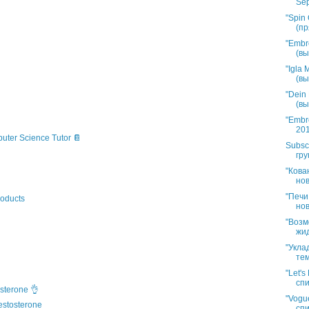
Sep
"Spin 
(пр
"Embr
(вы
"Igla
(вы
"Dein
(вы
"Embr
201
puter Science Tutor 📔
Subsc
гру
"Кова
нов
"Печи
oducts
нов
"Возм
жид
"Укла
тем
"Let'
спи
sterone 👌
"Vogue
estosterone
спи