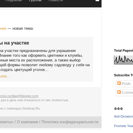
Подписки
Группы
Новости
ение
— новая тема:
 на участке
а участке предназначены для украшения
Total Pagev
Знание того как оформить цветники и клумбы,
ные места их расположения, а также выбор
щей формы позволит любому садоводу у себя на
создать цветущий уголок...
Subscribe T
лее...
Posts
Comme
nski.norillag@blogger.com
 раз в день
или
отказаться от них полностью
.
ано с помощью
Sendsay.Ru
♔♔♔
Anti-Dictator
роекты» /
О компании
/
Политика конфиденциальности
Promote You