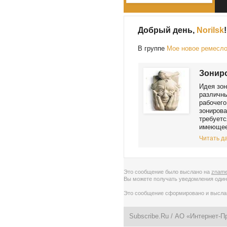
Добрый день,
Norilsk
!
В группе
Мое новое ремесл
Зонир
Идея зон
различны
рабочего
зонирова
требуетс
имеющеес
Читать да
Это сообщение было выслано на
zname
Вы можете получать уведомления
один
Это сообщение сформировано и высл
Subscribe.Ru
/ АО «Интернет-П