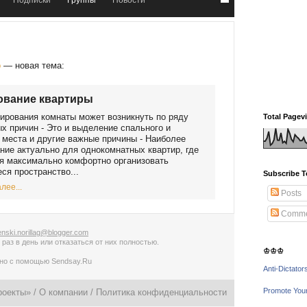
Подписки
Группы
Новости
о
— новая тема:
ование квартиры
ирования комнаты может возникнуть по ряду
Total Pagev
х причин - Это и выделение спального и
 места и другие важные причины - Наиболее
ние актуально для однокомнатных квартир, где
я максимально комфортно организовать
я пространство...
Subscribe T
лее...
Posts
Comme
nski.norillag@blogger.com
 раз в день
или
отказаться от них полностью
.
♔♔♔
ано с помощью
Sendsay.Ru
Anti-Dictator
Promote You
роекты» /
О компании
/
Политика конфиденциальности