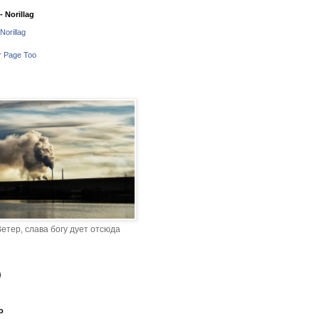
 Norillag
Norillag
r Page Too
етер, слава богу дует отсюда
o