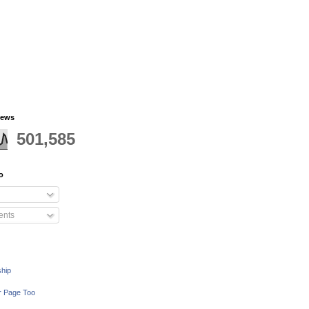
iews
501,585
o
nts
ship
r Page Too