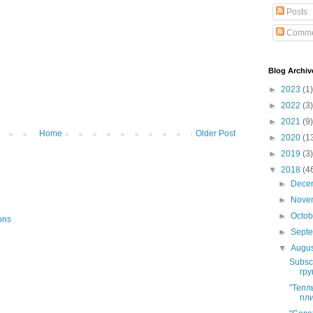
Posts
Comme
Blog Archiv
►
2023
(1)
►
2022
(3)
►
2021
(9)
Home
Older Post
►
2020
(1
►
2019
(3)
▼
2018
(4
►
Dece
►
Nove
►
Octo
ons
►
Sept
▼
Augu
Subsc
гру
"Тепл
пли