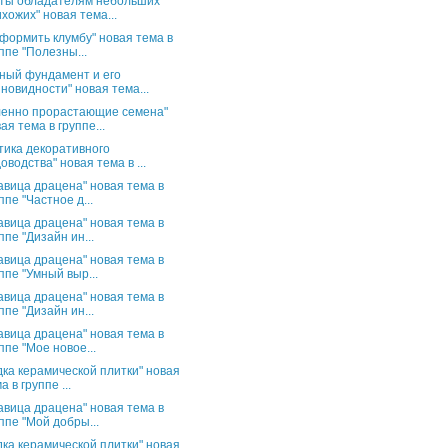
ты обладателям небольших
хожих" новая тема...
оформить клумбу" новая тема в
ппе "Полезны...
ный фундамент и его
новидности" новая тема...
енно прорастающие семена"
ая тема в группе...
тика декоративного
оводства" новая тема в ...
авица драцена" новая тема в
ппе "Частное д...
авица драцена" новая тема в
ппе "Дизайн ин...
авица драцена" новая тема в
ппе "Умный выр...
авица драцена" новая тема в
ппе "Дизайн ин...
авица драцена" новая тема в
ппе "Мое новое...
дка керамической плитки" новая
а в группе ...
авица драцена" новая тема в
ппе "Мой добры...
дка керамической плитки" новая