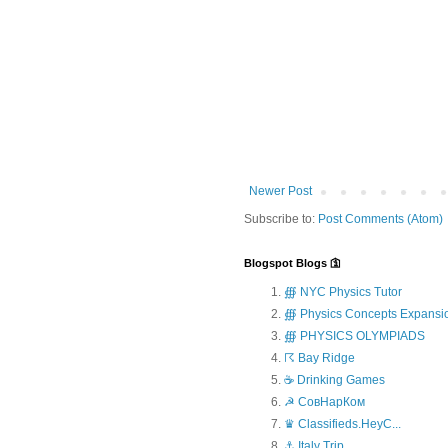
Newer Post
Subscribe to:
Post Comments (Atom)
Blogspot Blogs 🛐
∰ NYC Physics Tutor
∰ Physics Concepts Expansi
∰ PHYSICS OLYMPIADS
☈ Bay Ridge
☕ Drinking Games
☭ СовНарКом
♛ Classifieds.HeyC...
⚓ Italy Trip