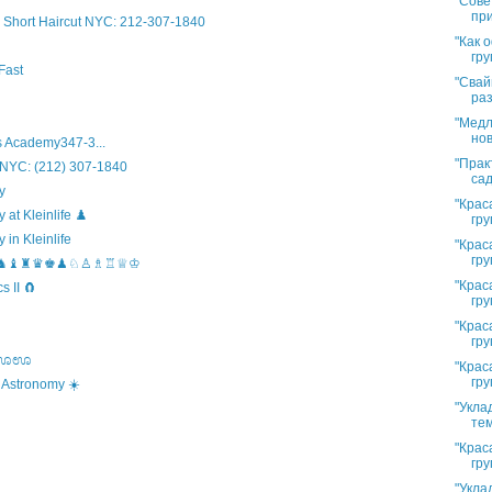
"Сове
при
Short Haircut NYC: 212-307-1840
"Как 
гру
Fast
"Свай
раз
"Медл
нов
 Academy347-3...
"Прак
 NYC: (212) 307-1840
сад
y
"Крас
t Kleinlife ♟️
гру
in Kleinlife
"Крас
гру
hool ♞♝♜♛♚♟♘♙♗♖♕♔
"Крас
 II 🧲
гру
"Крас
гру
s ಊಊಊ
"Крас
гру
 Astronomy ☀️
"Укла
тем
"Крас
гру
"Укла