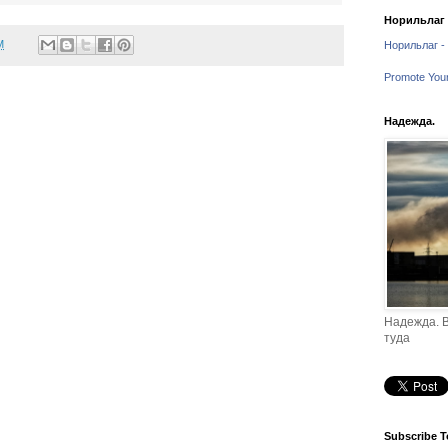
Норильлаг -
M
Норильлаг - 
Promote You
Надежда.
Надежда. В
туда
Subscribe T