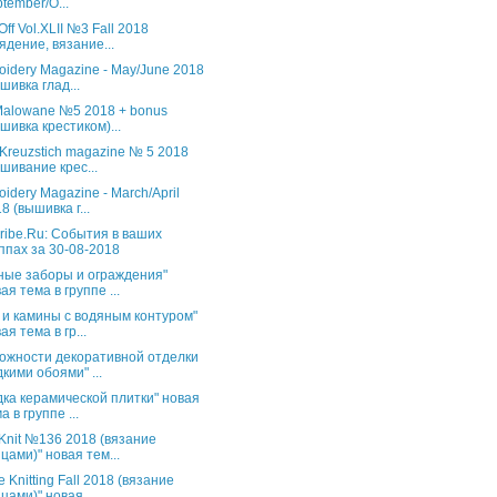
tember/O...
Off Vol.XLII №3 Fall 2018
ядение, вязание...
oidery Magazine - May/June 2018
шивка глад...
 Malowane №5 2018 + bonus
шивка крестиком)...
 Kreuzstich magazine № 5 2018
шивание крес...
oidery Magazine - March/April
8 (вышивка г...
ribe.Ru: События в ваших
ппах за 30-08-2018
ные заборы и ограждения"
ая тема в группе ...
 и камины с водяным контуром"
ая тема в гр...
ожности декоративной отделки
кими обоями" ...
дка керамической плитки" новая
а в группе ...
s Knit №136 2018 (вязание
цами)" новая тем...
 Knitting Fall 2018 (вязание
цами)" новая...