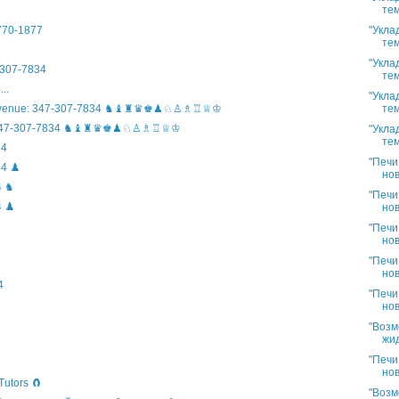
тем
"Укла
)770-1877
тем
"Укла
307-7834
тем
..
"Укла
тем
n Avenue: 347-307-7834 ♞♝♜♛♚♟♘♙♗♖♕♔
ife: 347-307-7834 ♞♝♜♛♚♟♘♙♗♖♕♔
"Укла
тем
34
"Печи
4 ♟️
нов
4 ♞
"Печи
 ♟️
нов
"Печи
нов
"Печи
нов
4
"Печи
нов
"Возм
жид
"Печи
нов
Tutors 🧲
"Возм