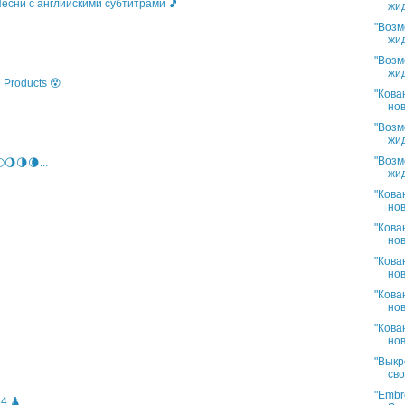
 Песни с английскими субтитрами 🎵
жид
"Возм
жид
"Возм
жид
 Products 😵
"Кова
нов
"Возм
жид
"Возм
🌖🌗🌘...
жид
"Кова
нов
"Кова
нов
"Кова
нов
"Кова
нов
"Кова
нов
"Выкр
сво
"Embro
4 ♟️