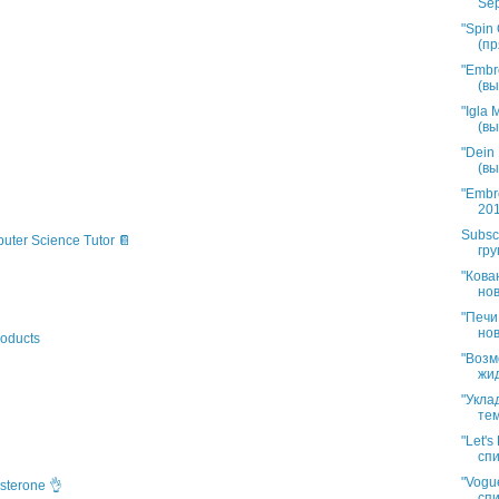
Sep
"Spin 
(пр
"Embr
(вы
"Igla
(вы
"Dein
(вы
"Embr
201
Subsc
puter Science Tutor 📔
гру
"Кова
нов
"Печи
нов
oducts
"Возм
жид
"Укла
тем
"Let'
спи
"Vogue
sterone 👌
спи