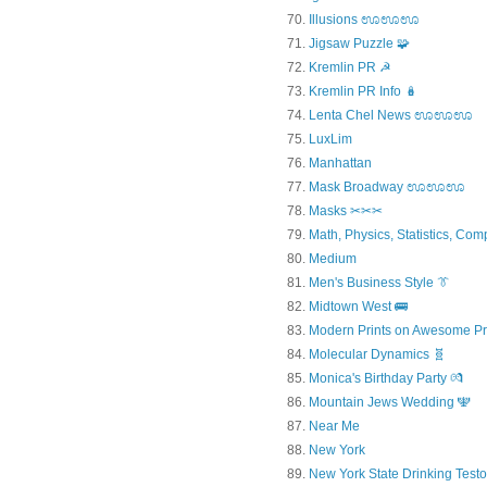
Illusions ಊಊಊ
Jigsaw Puzzle 🧩
Kremlin PR ☭
Kremlin PR Info 🪆
Lenta Chel News ಊಊಊ
LuxLim
Manhattan
Mask Broadway ಊಊಊ
Masks ✂✂✂
Math, Physics, Statistics, Com
Medium
Men's Business Style 👔
Midtown West 🚌
Modern Prints on Awesome Pr
Molecular Dynamics 🧬
Monica's Birthday Party 💏
Mountain Jews Wedding 🕎
Near Me
New York
New York State Drinking Testo