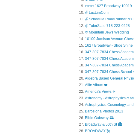
✄✄✄ 1627 Broadway 10019 - 
✌ LuxLimCom
✌ Schedule RoadRunner NY 
✌ TutorState 718-223-0228
✡ Mountain Jews Wedding
10100 Jamison Avenue Chess
1627 Broadway - Shoe Shine
347-307-7834 Chess Academ
347-307-7834 Chess Academy a
347-307-7834 Chess Academy 
347-307-7834 Chess Sc
Algebra Based General Physics
Alite Album ❤️
America's Views ✈
Astronomy - Astrophysic
Astrophysics, Cosmology, and
Barcelona Photos 2013
Bible Gateway 🕮
Broadway & 50th St 🏙️
BROADWAY 🗽