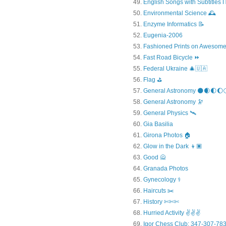
English Songs with Subtitles
Environmental Science 🕰️
Enzyme Informatics 📝
Eugenia-2006
Fashioned Prints on Awesome
Fast Road Bicycle ⏩
Federal Ukraine 🎄🇺🇦
Flag ⛳
General Astronomy 🌑🌒🌓🌔
General Astronomy 🔭
General Physics 🛰
Gia Basilia
Girona Photos 🏠
Glow in the Dark 👦🏿
Good 🙅
Granada Photos
Gynecology ⚕️
Haircuts ✂️
History ✄✄✄
Hurried Activity ✌✌✌
Igor Chess Club: 347-307-783