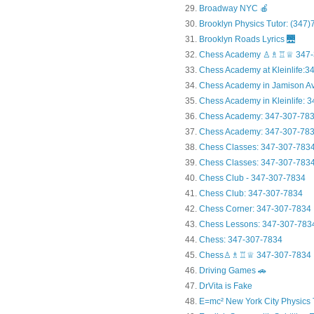
Broadway NYC 🍎
Brooklyn Physics Tutor: (347
Brooklyn Roads Lyrics 🌉
Chess Academy ♙♗♖♕ 347-
Chess Academy at Kleinlife:34.
Chess Academy in Jamiso
Chess Academy in Kleinl
Chess Academy: 347-307-78
Chess Academy: 347-307-783
Chess Classes: 347-307-783
Chess Classes: 347-307-7834
Chess Club - 347-307-7834
Chess Club: 347-307-7834
Chess Corner: 347-307-7834
Chess Lessons: 347-307-783
Chess: 347-307-7834
Chess♙♗♖♕ 347-307-7834
Driving Games 🚗
DrVita is Fake
E=mc² New York City Physics 