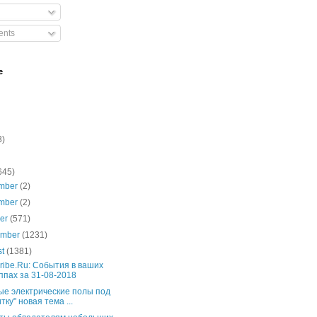
nts
e
3)
645)
mber
(2)
mber
(2)
ber
(571)
ember
(1231)
st
(1381)
ribe.Ru: События в ваших
ппах за 31-08-2018
ые электрические полы под
тку" новая тема ...