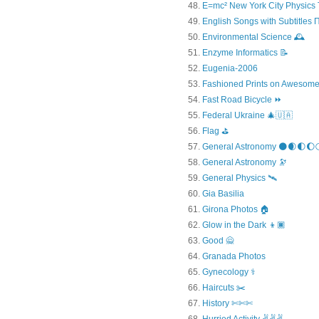
E=mc² New York City Physics 
English Songs with Subtitles
Environmental Science 🕰️
Enzyme Informatics 📝
Eugenia-2006
Fashioned Prints on Awesome
Fast Road Bicycle ⏩
Federal Ukraine 🎄🇺🇦
Flag ⛳
General Astronomy 🌑🌒🌓🌔
General Astronomy 🔭
General Physics 🛰
Gia Basilia
Girona Photos 🏠
Glow in the Dark 👦🏿
Good 🙅
Granada Photos
Gynecology ⚕️
Haircuts ✂️
History ✄✄✄