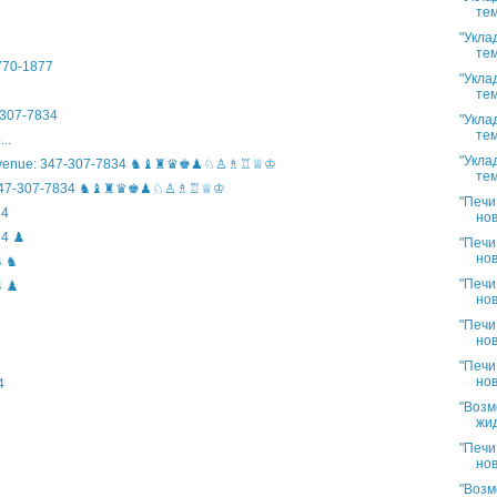
тем
"Укла
тем
)770-1877
"Укла
тем
307-7834
"Укла
тем
..
"Укла
n Avenue: 347-307-7834 ♞♝♜♛♚♟♘♙♗♖♕♔
тем
ife: 347-307-7834 ♞♝♜♛♚♟♘♙♗♖♕♔
"Печи
34
нов
4 ♟️
"Печи
нов
4 ♞
"Печи
 ♟️
нов
"Печи
нов
"Печи
нов
4
"Возм
жид
"Печи
нов
"Возм