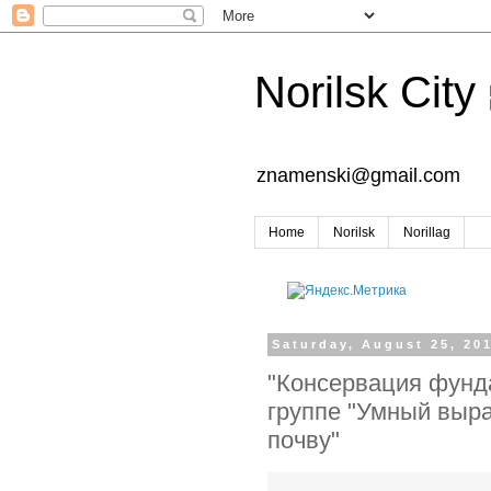
Norilsk City
znamenski@gmail.com
Home
Norilsk
Norillag
Saturday, August 25, 20
"Консервация фунда
группе "Умный выра
почву"