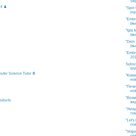
Sep
4 ♟️
"Spin 
(пр
"Embr
(вы
"Igla
(вы
"Dein
(вы
"Embr
201
Subsc
гру
puter Science Tutor 📔
"Кова
нов
"Печи
нов
"Возм
oducts
жид
"Укла
тем
"Let'
спи
"Vogue
спи