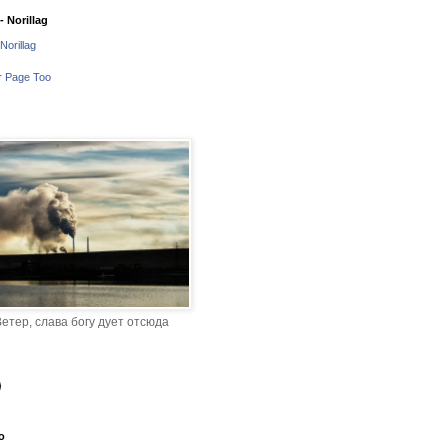
 Norillag
Norillag
r Page Too
етер, слава богу дует отсюда
o