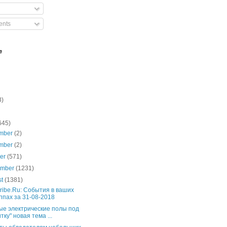
nts
e
3)
645)
mber
(2)
mber
(2)
ber
(571)
ember
(1231)
st
(1381)
ribe.Ru: События в ваших
ппах за 31-08-2018
ые электрические полы под
тку" новая тема ...