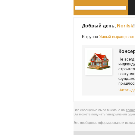
Добрый день,
Norilsk
!
В группе
Умный выращивает 
Консер
Не всегд
индивиду
строител
наступле
фундамен
пришлось
Читать да
Это сообщение было выслано на
zname
Вы можете получать уведомления
один
Это сообщение сформировано и высл