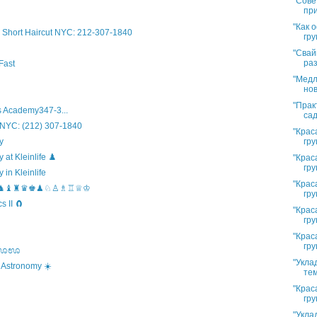
"Сове
при
"Как 
Short Haircut NYC: 212-307-1840
гру
"Свай
раз
Fast
"Медл
нов
"Прак
 Academy347-3...
сад
 NYC: (212) 307-1840
"Крас
гру
y
t Kleinlife ♟️
"Крас
гру
in Kleinlife
"Крас
hool ♞♝♜♛♚♟♘♙♗♖♕♔
гру
 II 🧲
"Крас
гру
"Крас
гру
s ಊಊಊ
"Укла
 Astronomy ☀️
тем
"Крас
гру
"Укла