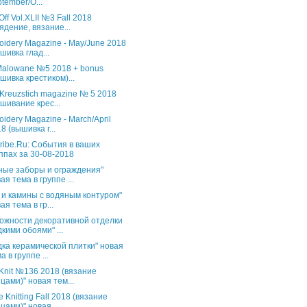
tember/O...
Off Vol.XLII №3 Fall 2018
ядение, вязание...
oidery Magazine - May/June 2018
шивка глад...
 Malowane №5 2018 + bonus
шивка крестиком)...
 Kreuzstich magazine № 5 2018
шивание крес...
oidery Magazine - March/April
8 (вышивка г...
ribe.Ru: События в ваших
ппах за 30-08-2018
ные заборы и ограждения"
ая тема в группе ...
 и камины с водяным контуром"
ая тема в гр...
ожности декоративной отделки
кими обоями" ...
дка керамической плитки" новая
а в группе ...
s Knit №136 2018 (вязание
цами)" новая тем...
 Knitting Fall 2018 (вязание
цами)" новая...