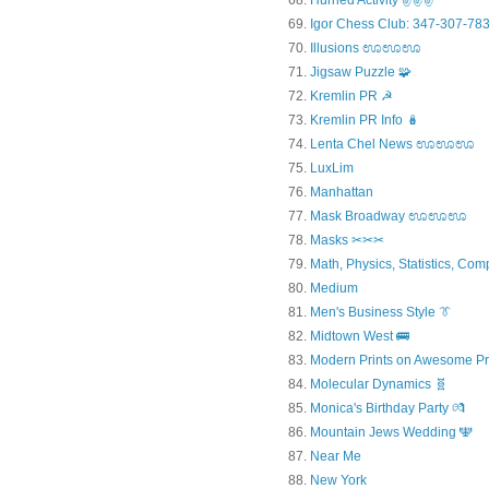
Hurried Activity ✌✌✌
Igor Chess Club: 347-307-783
Illusions ಊಊಊ
Jigsaw Puzzle 🧩
Kremlin PR ☭
Kremlin PR Info 🪆
Lenta Chel News ಊಊಊ
LuxLim
Manhattan
Mask Broadway ಊಊಊ
Masks ✂✂✂
Math, Physics, Statistics, Com
Medium
Men's Business Style 👔
Midtown West 🚌
Modern Prints on Awesome Pr
Molecular Dynamics 🧬
Monica's Birthday Party 💏
Mountain Jews Wedding 🕎
Near Me
New York