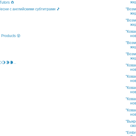
жид
Tutors 🧲
"Возм
 Песни с английскими субтитрами 🎵
жид
"Возм
жид
"Кова
нов
 Products 😵
"Возм
жид
"Возм
жид
🌖🌗🌘...
"Кова
нов
"Кова
нов
"Кова
нов
"Кова
нов
"Кова
нов
"Выкр
сво
"Embro