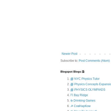
Newer Post
Subscribe to:
Post Comments (Atom)
Blogspot Blogs 🛐
∰ NYC Physics Tutor
∰ Physics Concepts Expansi
∰ PHYSICS OLYMPIADS
☈ Bay Ridge
☕ Drinking Games
☭ СовНарКом