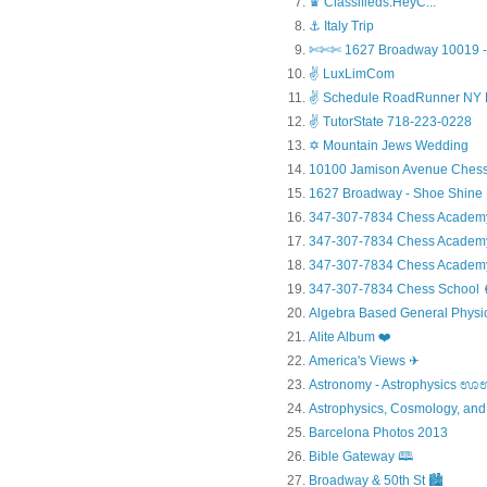
♛ Classifieds.HeyC...
⚓ Italy Trip
✄✄✄ 1627 Broadway 10019 - 
✌ LuxLimCom
✌ Schedule RoadRunner NY 
✌ TutorState 718-223-0228
✡ Mountain Jews Wedding
10100 Jamison Avenue Chess
1627 Broadway - Shoe Shine
347-307-7834 Chess Academ
347-307-7834 Chess Academy a
347-307-7834 Chess Academy 
347-307-7834 Chess Sc
Algebra Based General Physics
Alite Album ❤️
America's Views ✈
Astronomy - Astrophysic
Astrophysics, Cosmology, and
Barcelona Photos 2013
Bible Gateway 🕮
Broadway & 50th St 🏙️