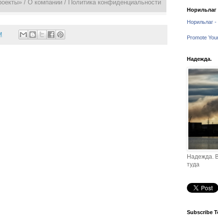
роекты» /
О компании
/
Политика конфиденциальности
Норильлаг -
Норильлаг - 
M
Promote You
Надежда.
Надежда. В
туда
Subscribe T