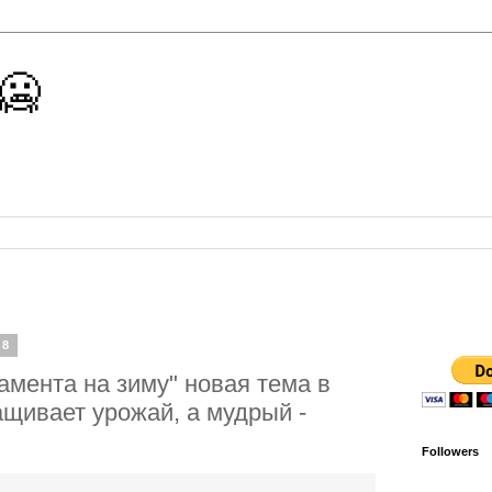
 🥶
18
мента на зиму" новая тема в
щивает урожай, а мудрый -
Followers