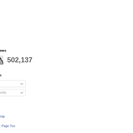
iews
502,137
o
nts
ship
r Page Too