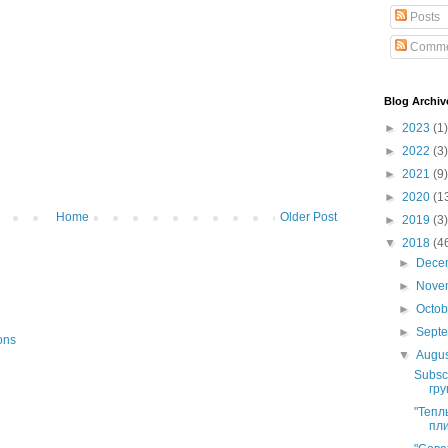
Posts
Comme
Blog Archiv
►
2023
(1)
►
2022
(3)
►
2021
(9)
►
2020
(1
Home
Older Post
►
2019
(3)
▼
2018
(4
►
Dece
►
Nove
►
Octo
►
Sept
ons
▼
Augu
Subsc
гру
"Тепл
пли