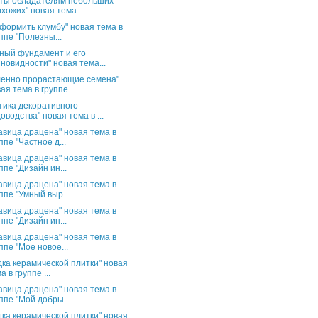
ты обладателям небольших
хожих" новая тема...
оформить клумбу" новая тема в
ппе "Полезны...
ный фундамент и его
новидности" новая тема...
енно прорастающие семена"
ая тема в группе...
тика декоративного
оводства" новая тема в ...
авица драцена" новая тема в
ппе "Частное д...
авица драцена" новая тема в
ппе "Дизайн ин...
авица драцена" новая тема в
ппе "Умный выр...
авица драцена" новая тема в
ппе "Дизайн ин...
авица драцена" новая тема в
ппе "Мое новое...
дка керамической плитки" новая
а в группе ...
авица драцена" новая тема в
ппе "Мой добры...
дка керамической плитки" новая