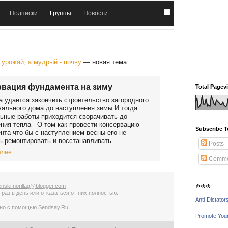
Подписки
Группы
Новости
урожай, а мудрый - почву
— новая тема:
вация фундамента на зиму
Total Pagev
а удается закончить строительство загородного
ального дома до наступления зимы И тогда
ьные работы приходится сворачивать до
ния тепла - О том как провести консервацию
Subscribe T
та что бы с наступлением весны его не
 ремонтировать и восстанавливать...
Posts
лее...
Comme
nski.norillag@blogger.com
♔♔♔
 раз в день
или
отказаться от них полностью
.
Anti-Dictator
ано с помощью
Sendsay.Ru
Promote You