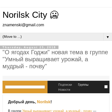
Norilsk City 🥶
znamenski@gmail.com
▼
Thursday, August 23, 2018
"О ягодах Годжи" новая тема в группе
"Умный выращивает урожай, а
мудрый - почву"
Подписки
Группы
Новости
Добрый день,
Norilsk
!
В группе
Умный выращивает урожай, а мудрый - почву
—