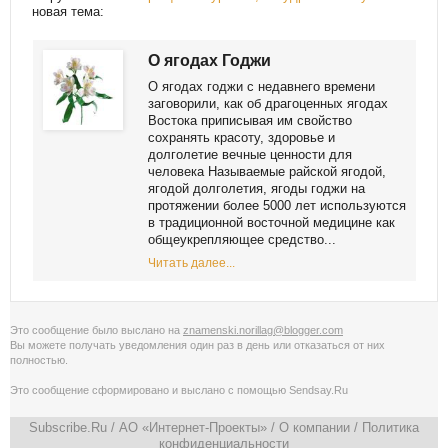
новая тема:
О ягодах Годжи
О ягодах годжи с недавнего времени
заговорили, как об драгоценных ягодах
Востока приписывая им свойство
сохранять красоту, здоровье и
долголетие вечные ценности для
человека Называемые райской ягодой,
ягодой долголетия, ягоды годжи на
протяжении более 5000 лет используются
в традиционной восточной медицине как
общеукрепляющее средство...
Читать далее...
Это сообщение было выслано на
znamenski.norillag@blogger.com
Вы можете получать уведомления
один раз в день
или
отказаться от них
полностью
.
Это сообщение сформировано и выслано с помощью
Sendsay.Ru
Subscribe.Ru
/ АО «Интернет-Проекты» /
О компании
/
Политика
конфиденциальности