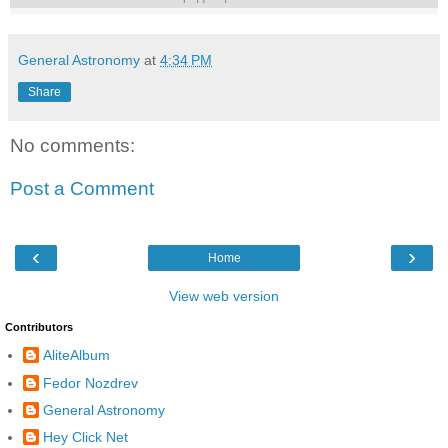
General Astronomy
at
4:34 PM
Share
No comments:
Post a Comment
‹
›
Home
View web version
Contributors
AliteAlbum
Fedor Nozdrev
General Astronomy
Hey Click Net