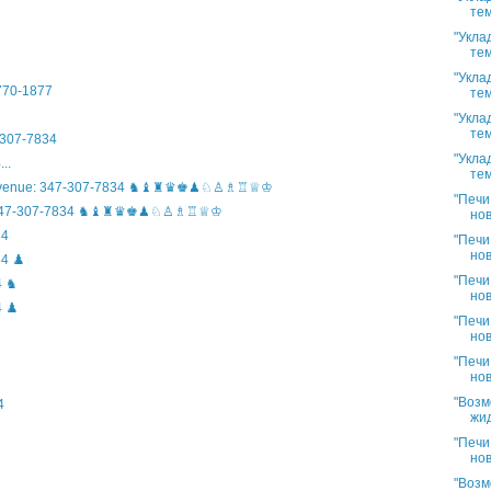
тем
"Укла
тем
"Укла
)770-1877
тем
"Укла
тем
307-7834
"Укла
..
тем
n Avenue: 347-307-7834 ♞♝♜♛♚♟♘♙♗♖♕♔
"Печи
ife: 347-307-7834 ♞♝♜♛♚♟♘♙♗♖♕♔
нов
34
"Печи
нов
4 ♟️
"Печи
4 ♞
нов
 ♟️
"Печи
нов
"Печи
нов
"Возм
4
жид
"Печи
нов
"Возм