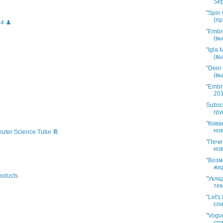
Sep
"Spin 
(пр
4 ♟️
"Embr
(вы
"Igla
(вы
"Dein
(вы
"Embr
201
Subsc
гру
"Кова
нов
puter Science Tutor 📔
"Печи
нов
"Возм
жид
oducts
"Укла
тем
"Let'
спи
"Vogue
спи