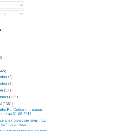
nts
e
3)
645)
mber
(2)
mber
(2)
ber
(571)
ember
(1231)
st
(1381)
ribe.Ru: События в ваших
ппах за 31-08-2018
ые электрические полы под
тку" новая тема ...