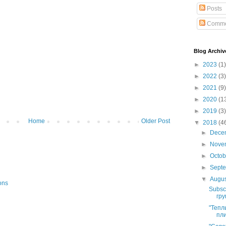
Posts
Comme
Blog Archiv
►
2023
(1)
►
2022
(3)
►
2021
(9)
►
2020
(1
►
2019
(3)
Home
Older Post
▼
2018
(4
►
Dece
►
Nove
►
Octo
►
Sept
▼
Augu
ons
Subsc
гру
"Тепл
пли