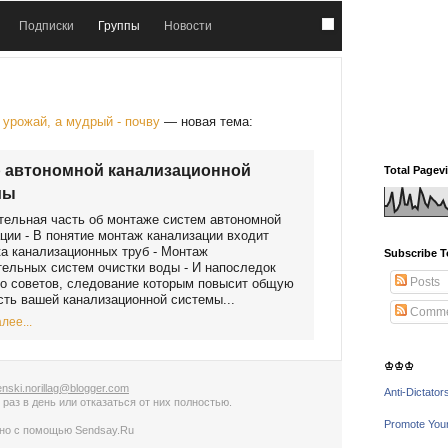
Подписки
Группы
Новости
урожай, а мудрый - почву
— новая тема:
 автономной канализационной
Total Pagev
мы
ельная часть об монтаже систем автономной
ции - В понятие монтаж канализации входит
а канализационных труб - Монтаж
Subscribe T
ельных систем очистки воды - И напоследок
Posts
о советов, следование которым повысит общую
ть вашей канализационной системы...
Comme
лее...
♔♔♔
nski.norillag@blogger.com
Anti-Dictator
 раз в день
или
отказаться от них полностью
.
Promote You
ано с помощью
Sendsay.Ru