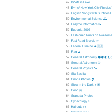
DrVita is Fake
E=mc² New York City Physics 
English Songs with Subtitles
Environmental Science 🕰️
Enzyme Informatics 📝
Eugenia-2006
Fashioned Prints on Awesome
Fast Road Bicycle ⏩
Federal Ukraine 🎄🇺🇦
Flag ⛳
General Astronomy 🌑🌒🌓🌔
General Astronomy 🔭
General Physics 🛰
Gia Basilia
Girona Photos 🏠
Glow in the Dark 👦🏿
Good 🙅
Granada Photos
Gynecology ⚕️
Haircuts ✂️