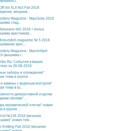
tember/O...
Off Vol.XLII №3 Fall 2018
ядение, вязание...
oidery Magazine - May/June 2018
шивка глад...
 Malowane №5 2018 + bonus
шивка крестиком)...
 Kreuzstich magazine № 5 2018
шивание крес...
oidery Magazine - March/April
8 (вышивка г...
ribe.Ru: События в ваших
ппах за 30-08-2018
ные заборы и ограждения"
ая тема в группе ...
 и камины с водяным контуром"
ая тема в гр...
ожности декоративной отделки
кими обоями" ...
дка керамической плитки" новая
а в группе ...
s Knit №136 2018 (вязание
цами)" новая тем...
 Knitting Fall 2018 (вязание
цами)" новая...