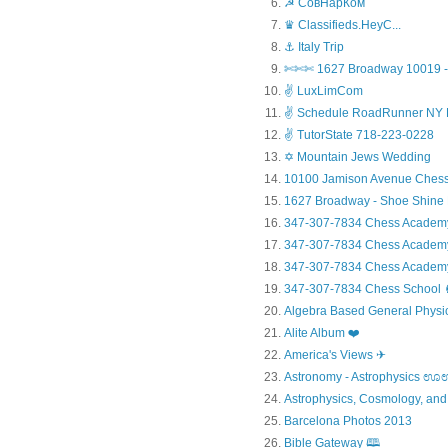
☭ СовНарКом
♛ Classifieds.HeyC...
⚓ Italy Trip
✄✄✄ 1627 Broadway 10019 - 
✌ LuxLimCom
✌ Schedule RoadRunner NY 
✌ TutorState 718-223-0228
✡ Mountain Jews Wedding
10100 Jamison Avenue Chess
1627 Broadway - Shoe Shine
347-307-7834 Chess Academ
347-307-7834 Chess Academy a
347-307-7834 Chess Academy 
347-307-7834 Chess Sc
Algebra Based General Physics
Alite Album ❤️
America's Views ✈
Astronomy - Astrophysic
Astrophysics, Cosmology, and
Barcelona Photos 2013
Bible Gateway 🕮