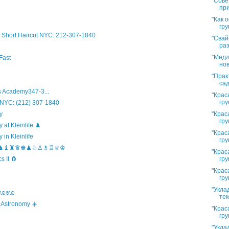
"Сове
при
"Как 
гру
Short Haircut NYC: 212-307-1840
"Свай
раз
"Медл
Fast
нов
"Прак
сад
 Academy347-3...
"Крас
гру
 NYC: (212) 307-1840
"Крас
y
гру
t Kleinlife ♟️
"Крас
in Kleinlife
гру
hool ♞♝♜♛♚♟♘♙♗♖♕♔
"Крас
гру
 II 🧲
"Крас
гру
"Укла
s ಊಊಊ
тем
 Astronomy ☀️
"Крас
гру
"Укла