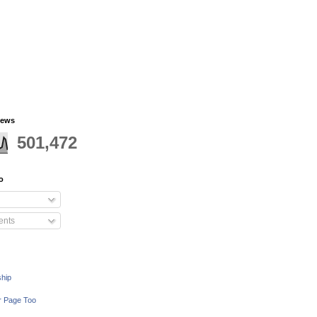
iews
501,472
o
nts
ship
r Page Too