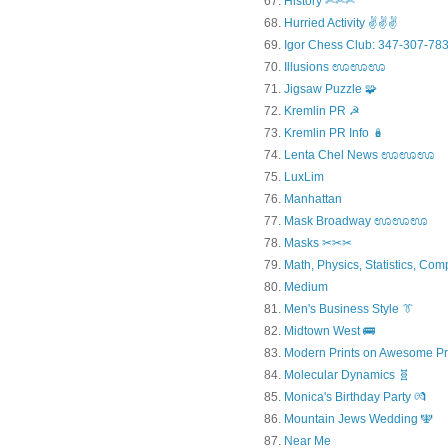
History ✄✄✄
Hurried Activity ✌✌✌
Igor Chess Club: 347-307-783
Illusions ಊಊಊ
Jigsaw Puzzle 🧩
Kremlin PR ☭
Kremlin PR Info 🪆
Lenta Chel News ಊಊಊ
LuxLim
Manhattan
Mask Broadway ಊಊಊ
Masks ✂✂✂
Math, Physics, Statistics, Com
Medium
Men's Business Style 👔
Midtown West 🚌
Modern Prints on Awesome Pr
Molecular Dynamics 🧬
Monica's Birthday Party 💏
Mountain Jews Wedding 🕎
Near Me