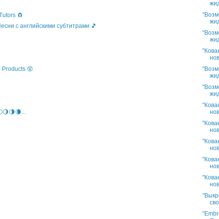
жид
"Возм
Tutors 🧲
жид
 Песни с английскими субтитрами 🎵
"Возм
жид
"Кова
нов
"Возм
 Products 😵
жид
"Возм
жид
"Кова
нов
🌖🌗🌘...
"Кова
нов
"Кова
нов
"Кова
нов
"Кова
нов
"Выкр
сво
"Embro