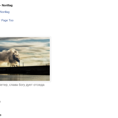
 Norillag
Norillag
r Page Too
етер, слава богу дует отсюда
o