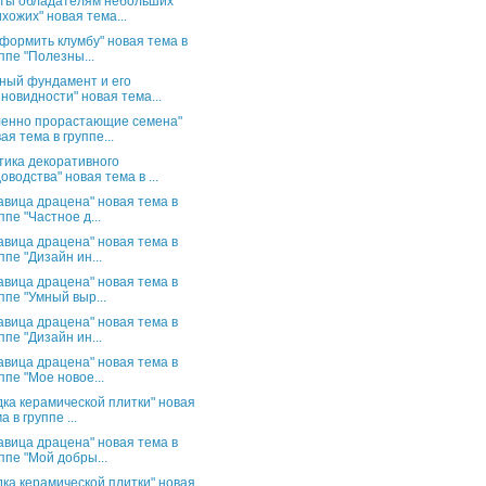
ты обладателям небольших
хожих" новая тема...
оформить клумбу" новая тема в
ппе "Полезны...
ный фундамент и его
новидности" новая тема...
енно прорастающие семена"
ая тема в группе...
тика декоративного
оводства" новая тема в ...
авица драцена" новая тема в
ппе "Частное д...
авица драцена" новая тема в
ппе "Дизайн ин...
авица драцена" новая тема в
ппе "Умный выр...
авица драцена" новая тема в
ппе "Дизайн ин...
авица драцена" новая тема в
ппе "Мое новое...
дка керамической плитки" новая
а в группе ...
авица драцена" новая тема в
ппе "Мой добры...
дка керамической плитки" новая