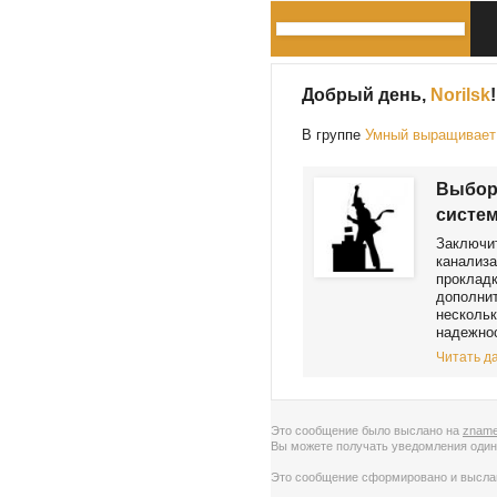
Добрый день,
Norilsk
!
В группе
Умный выращивает 
Выбор
систе
Заключит
канализа
прокладк
дополнит
нескольк
надежнос
Читать да
Это сообщение было выслано на
zname
Вы можете получать уведомления
один
Это сообщение сформировано и высл