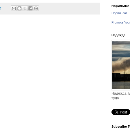
Норильлаг -
M
Норильлаг - 
Promote You
Надежда.
Надежда. В
туда
Subscribe T