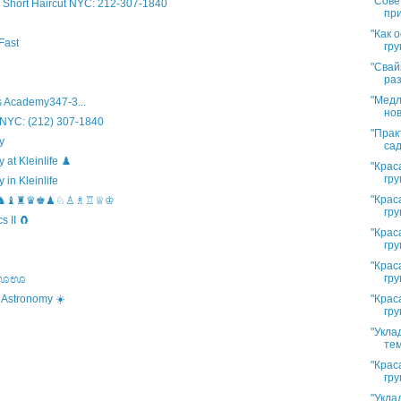
"Сове
Short Haircut NYC: 212-307-1840
при
"Как 
Fast
гру
"Свай
раз
"Медл
 Academy347-3...
нов
 NYC: (212) 307-1840
"Прак
y
сад
t Kleinlife ♟️
"Крас
гру
in Kleinlife
"Крас
hool ♞♝♜♛♚♟♘♙♗♖♕♔
гру
 II 🧲
"Крас
гру
"Крас
гру
s ಊಊಊ
"Крас
 Astronomy ☀️
гру
"Укла
тем
"Крас
гру
"Укла