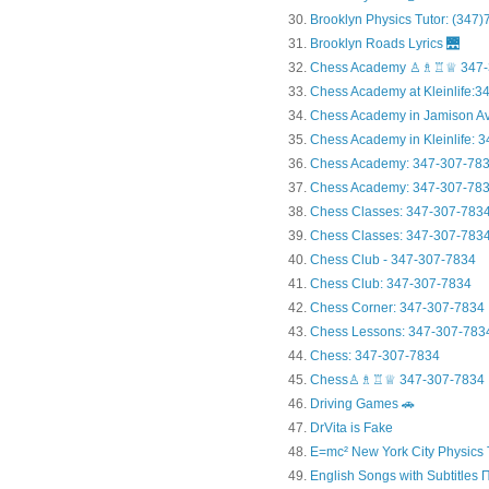
Brooklyn Physics Tutor: (347
Brooklyn Roads Lyrics 🌉
Chess Academy ♙♗♖♕ 347-
Chess Academy at Kleinlife:34.
Chess Academy in Jamiso
Chess Academy in Kleinl
Chess Academy: 347-307-78
Chess Academy: 347-307-783
Chess Classes: 347-307-783
Chess Classes: 347-307-7834
Chess Club - 347-307-7834
Chess Club: 347-307-7834
Chess Corner: 347-307-7834
Chess Lessons: 347-307-783
Chess: 347-307-7834
Chess♙♗♖♕ 347-307-7834
Driving Games 🚗
DrVita is Fake
E=mc² New York City Physics 
English Songs with Subtitles