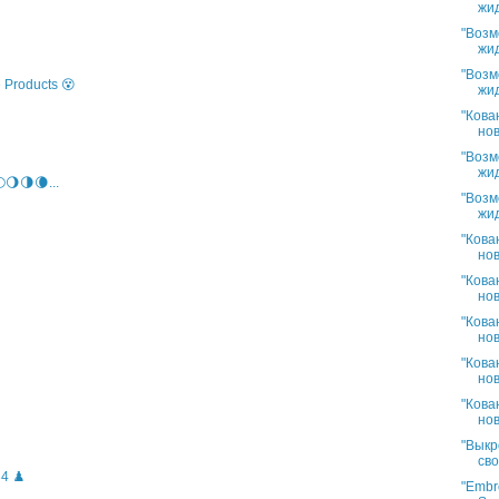
жид
"Возм
жид
"Возм
 Products 😵
жид
"Кова
нов
"Возм
жид
🌖🌗🌘...
"Возм
жид
"Кова
нов
"Кова
нов
"Кова
нов
"Кова
нов
"Кова
нов
"Выкр
сво
4 ♟️
"Embro