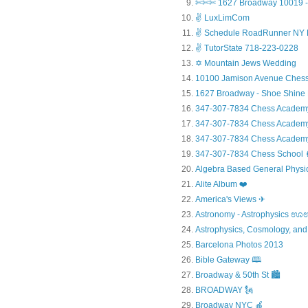
✄✄✄ 1627 Broadway 10019 - 
✌ LuxLimCom
✌ Schedule RoadRunner NY 
✌ TutorState 718-223-0228
✡ Mountain Jews Wedding
10100 Jamison Avenue Chess
1627 Broadway - Shoe Shine
347-307-7834 Chess Academ
347-307-7834 Chess Academy a
347-307-7834 Chess Academy 
347-307-7834 Chess Sc
Algebra Based General Physics
Alite Album ❤️
America's Views ✈
Astronomy - Astrophysic
Astrophysics, Cosmology, and
Barcelona Photos 2013
Bible Gateway 🕮
Broadway & 50th St 🏙️
BROADWAY 🗽
Broadway NYC 🍎