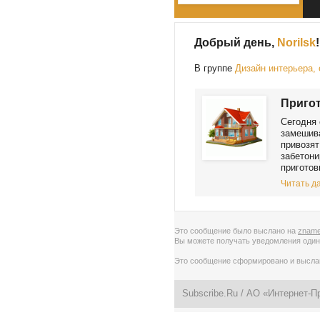
Добрый день,
Norilsk
!
В группе
Дизайн интерьера,
Пригот
Сегодня 
замешива
привозят
забетони
приготов
Читать да
Это сообщение было выслано на
zname
Вы можете получать уведомления
один
Это сообщение сформировано и высл
Subscribe.Ru
/ АО «Интернет-П