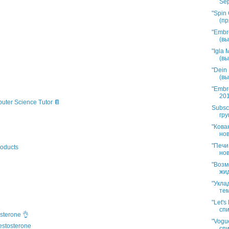
Sep
"Spin 
(пр
"Embr
(вы
"Igla
(вы
"Dein
(вы
"Embr
201
puter Science Tutor 📔
Subsc
гру
"Кова
нов
"Печи
oducts
нов
"Возм
жид
"Укла
тем
"Let'
спи
sterone 👌
"Vogue
estosterone
спи