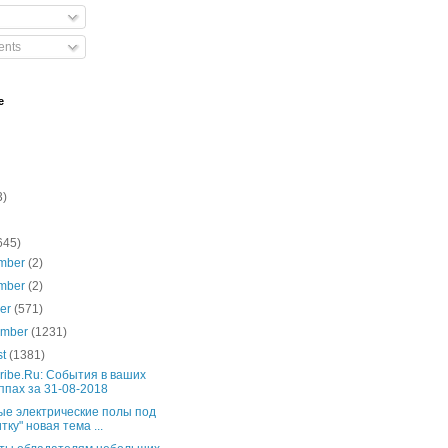
nts
e
3)
645)
mber
(2)
mber
(2)
ber
(571)
ember
(1231)
st
(1381)
ribe.Ru: События в ваших
ппах за 31-08-2018
ые электрические полы под
тку" новая тема ...