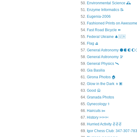
Environmental Science 🕰️
Enzyme Informatics 📝
Eugenia-2006
Fashioned Prints on Awesome
Fast Road Bicycle ⏩
Federal Ukraine 🎄🇺🇦
Flag ⛳
General Astronomy 🌑🌒🌓🌔
General Astronomy 🔭
General Physics 🛰
Gia Basilia
Girona Photos 🏠
Glow in the Dark 👦🏿
Good 🙅
Granada Photos
Gynecology ⚕️
Haircuts ✂️
History ✄✄✄
Hurried Activity ✌✌✌
Igor Chess Club: 347-307-783