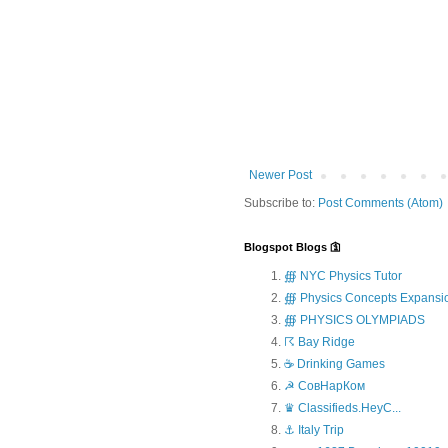
Newer Post
Subscribe to:
Post Comments (Atom)
Blogspot Blogs 🛐
∰ NYC Physics Tutor
∰ Physics Concepts Expansi
∰ PHYSICS OLYMPIADS
☈ Bay Ridge
☕ Drinking Games
☭ СовНарКом
♛ Classifieds.HeyC...
⚓ Italy Trip