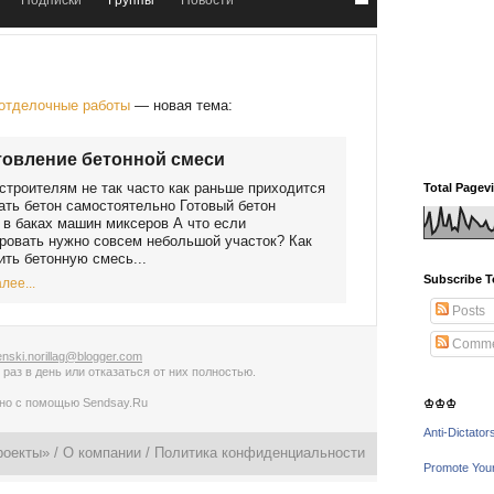
Подписки
Группы
Новости
 отделочные работы
— новая тема:
овление бетонной смеси
строителям не так часто как раньше приходится
Total Pagev
ть бетон самостоятельно Готовый бетон
 в баках машин миксеров А что если
ровать нужно совсем небольшой участок? Как
ить бетонную смесь...
Subscribe T
лее...
Posts
Comme
nski.norillag@blogger.com
 раз в день
или
отказаться от них полностью
.
ано с помощью
Sendsay.Ru
♔♔♔
Anti-Dictator
роекты» /
О компании
/
Политика конфиденциальности
Promote You