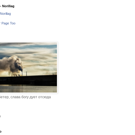
 Norillag
Norillag
r Page Too
етер, слава богу дует отсюда
o