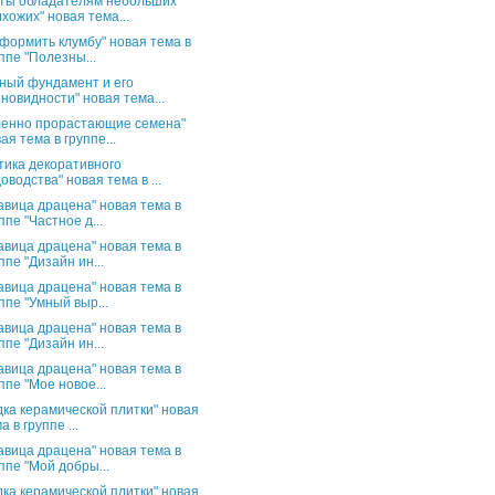
ты обладателям небольших
хожих" новая тема...
оформить клумбу" новая тема в
ппе "Полезны...
ный фундамент и его
новидности" новая тема...
енно прорастающие семена"
ая тема в группе...
тика декоративного
оводства" новая тема в ...
авица драцена" новая тема в
ппе "Частное д...
авица драцена" новая тема в
ппе "Дизайн ин...
авица драцена" новая тема в
ппе "Умный выр...
авица драцена" новая тема в
ппе "Дизайн ин...
авица драцена" новая тема в
ппе "Мое новое...
дка керамической плитки" новая
а в группе ...
авица драцена" новая тема в
ппе "Мой добры...
дка керамической плитки" новая