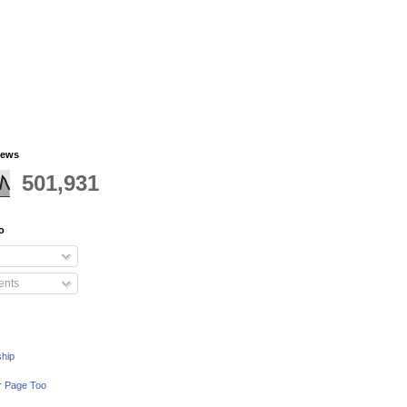
iews
501,931
o
nts
ship
r Page Too