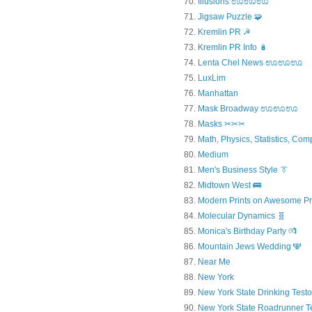
Illusions ಊಊಊ
Jigsaw Puzzle 🧩
Kremlin PR ☭
Kremlin PR Info 🪆
Lenta Chel News ಊಊಊ
LuxLim
Manhattan
Mask Broadway ಊಊಊ
Masks ✂✂✂
Math, Physics, Statistics, Com
Medium
Men's Business Style 👔
Midtown West 🚌
Modern Prints on Awesome Pr
Molecular Dynamics 🧬
Monica's Birthday Party 💏
Mountain Jews Wedding 🕎
Near Me
New York
New York State Drinking Testo
New York State Roadrunner T