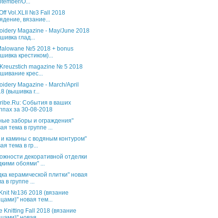
tember/O...
Off Vol.XLII №3 Fall 2018
ядение, вязание...
oidery Magazine - May/June 2018
шивка глад...
 Malowane №5 2018 + bonus
шивка крестиком)...
 Kreuzstich magazine № 5 2018
шивание крес...
oidery Magazine - March/April
8 (вышивка г...
ribe.Ru: События в ваших
ппах за 30-08-2018
ные заборы и ограждения"
ая тема в группе ...
 и камины с водяным контуром"
ая тема в гр...
ожности декоративной отделки
кими обоями" ...
дка керамической плитки" новая
а в группе ...
s Knit №136 2018 (вязание
цами)" новая тем...
 Knitting Fall 2018 (вязание
цами)" новая...