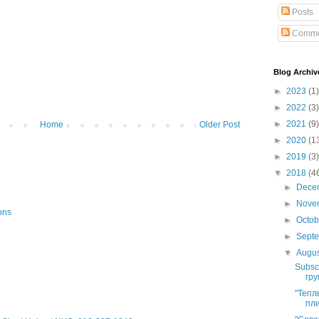
Posts
Comme
Blog Archiv
►
2023
(1)
►
2022
(3)
►
2021
(9)
Home
Older Post
►
2020
(1
►
2019
(3)
▼
2018
(4
►
Dece
►
Nove
ons
►
Octo
►
Sept
▼
Augu
Subsc
гру
"Тепл
пли