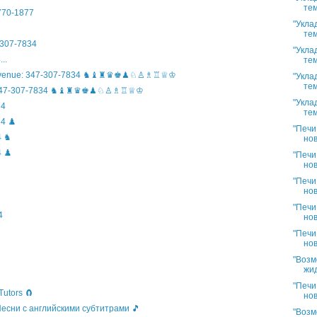
тем
)770-1877
"Укла
тем
307-7834
"Укла
..
тем
n Avenue: 347-307-7834 ♞♝♜♛♚♟♘♙♗♖♕♔
"Укла
тем
ife: 347-307-7834 ♞♝♜♛♚♟♘♙♗♖♕♔
"Укла
34
тем
4 ♟️
"Печи
4 ♞
нов
 ♟️
"Печи
нов
"Печи
нов
"Печи
4
нов
"Печи
нов
"Возм
жид
"Печи
Tutors 🧲
нов
 Песни с английскими субтитрами 🎵
"Возм