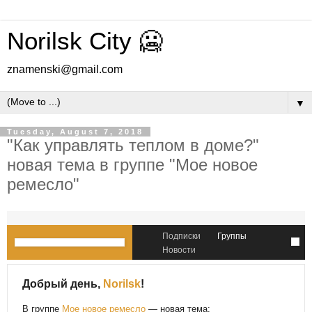
Norilsk City 🥶
znamenski@gmail.com
▼
Tuesday, August 7, 2018
"Как управлять теплом в доме?"
новая тема в группе "Мое новое
ремесло"
Подписки
Группы
Новости
Добрый день,
Norilsk
!
В группе
Мое новое ремесло
— новая тема: