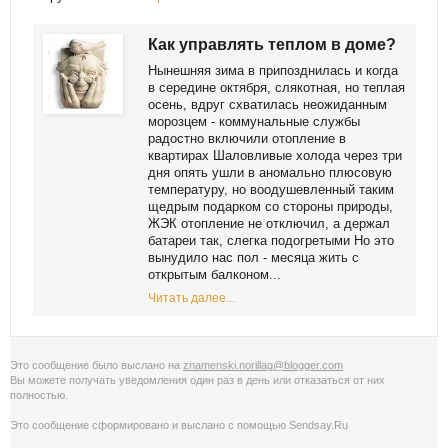
Как управлять теплом в доме?
Нынешняя зима в припозднилась и когда
в середине октября, слякотная, но теплая
осень, вдруг схватилась неожиданным
морозцем - коммунальные службы
радостно включили отопление в
квартирах Шаловливые холода через три
дня опять ушли в аномально плюсовую
температуру, но воодушевленный таким
щедрым подарком со стороны природы,
ЖЭК отопление не отключил, а держал
батареи так, слегка подогретыми Но это
вынудило нас пол - месяца жить с
открытым балконом...
Читать далее...
Это сообщение было выслано на
znamenski.norillag@blogger.com
Вы можете получать уведомления
один раз в день
или
отказаться от них
полностью
.
Это сообщение сформировано и выслано с помощью
Sendsay.Ru