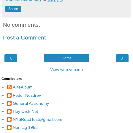
Share
No comments:
Post a Comment
‹
›
Home
View web version
Contributors
AliteAlbum
Fedor Nozdrev
General Astronomy
Hey Click Net
NYSRoadTest@gmail.com
Norillag 1955