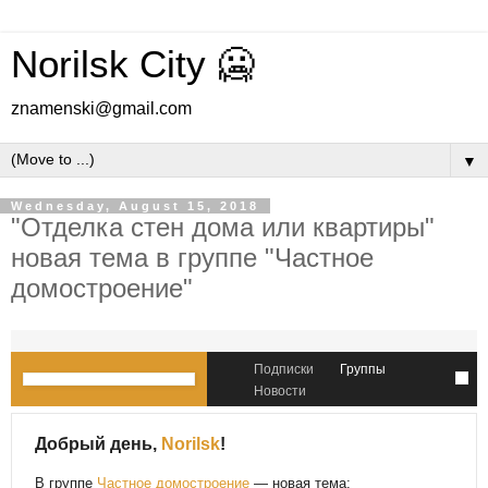
Norilsk City 🥶
znamenski@gmail.com
▼
Wednesday, August 15, 2018
"Отделка стен дома или квартиры"
новая тема в группе "Частное
домостроение"
Подписки
Группы
Новости
Добрый день,
Norilsk
!
В группе
Частное домостроение
— новая тема: