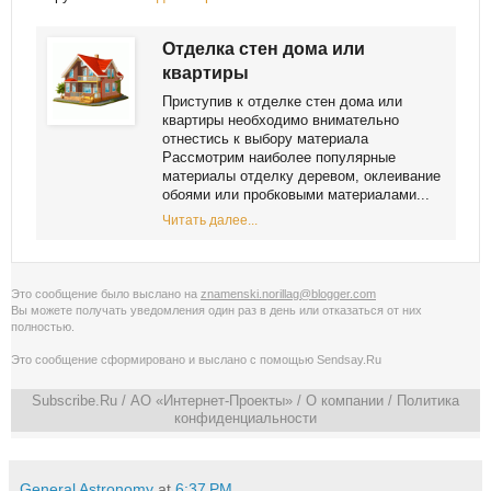
Отделка стен дома или
квартиры
Приступив к отделке стен дома или
квартиры необходимо внимательно
отнестись к выбору материала
Рассмотрим наиболее популярные
материалы отделку деревом, оклеивание
обоями или пробковыми материалами...
Читать далее...
Это сообщение было выслано на
znamenski.norillag@blogger.com
Вы можете получать уведомления
один раз в день
или
отказаться от них
полностью
.
Это сообщение сформировано и выслано с помощью
Sendsay.Ru
Subscribe.Ru
/ АО «Интернет-Проекты» /
О компании
/
Политика
конфиденциальности
General Astronomy
at
6:37 PM