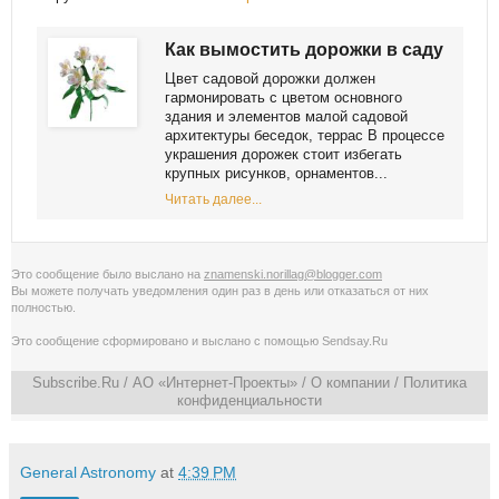
Как вымостить дорожки в саду
Цвет садовой дорожки должен
гармонировать с цветом основного
здания и элементов малой садовой
архитектуры беседок, террас В процессе
украшения дорожек стоит избегать
крупных рисунков, орнаментов...
Читать далее...
Это сообщение было выслано на
znamenski.norillag@blogger.com
Вы можете получать уведомления
один раз в день
или
отказаться от них
полностью
.
Это сообщение сформировано и выслано с помощью
Sendsay.Ru
Subscribe.Ru
/ АО «Интернет-Проекты» /
О компании
/
Политика
конфиденциальности
General Astronomy
at
4:39 PM