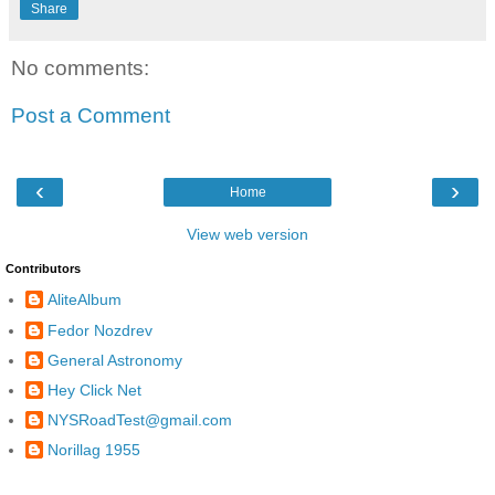
Share
No comments:
Post a Comment
‹
›
Home
View web version
Contributors
AliteAlbum
Fedor Nozdrev
General Astronomy
Hey Click Net
NYSRoadTest@gmail.com
Norillag 1955