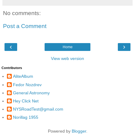
No comments:
Post a Comment
‹
›
Home
View web version
Contributors
AliteAlbum
Fedor Nozdrev
General Astronomy
Hey Click Net
NYSRoadTest@gmail.com
Norillag 1955
Powered by
Blogger
.