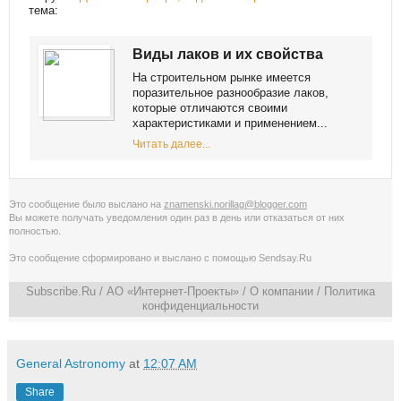
тема:
Виды лаков и их свойства
На строительном рынке имеется
поразительное разнообразие лаков,
которые отличаются своими
характеристиками и применением...
Читать далее...
Это сообщение было выслано на
znamenski.norillag@blogger.com
Вы можете получать уведомления
один раз в день
или
отказаться от них
полностью
.
Это сообщение сформировано и выслано с помощью
Sendsay.Ru
Subscribe.Ru
/ АО «Интернет-Проекты» /
О компании
/
Политика
конфиденциальности
General Astronomy
at
12:07 AM
Share