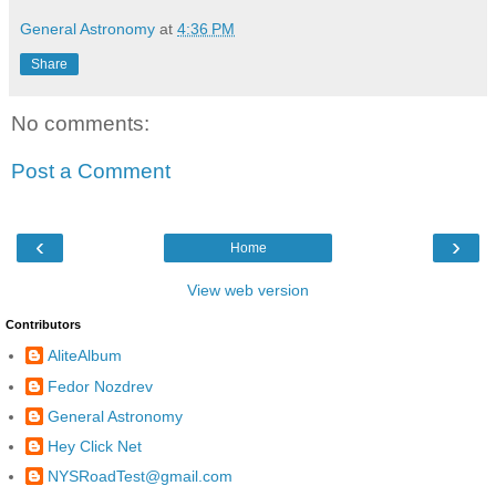
General Astronomy
at
4:36 PM
Share
No comments:
Post a Comment
‹
›
Home
View web version
Contributors
AliteAlbum
Fedor Nozdrev
General Astronomy
Hey Click Net
NYSRoadTest@gmail.com