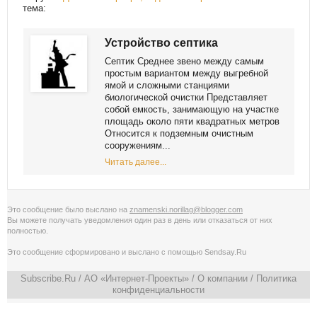
тема:
Устройство септика
Септик Среднее звено между самым
простым вариантом между выгребной
ямой и сложными станциями
биологической очистки Представляет
собой емкость, занимающую на участке
площадь около пяти квадратных метров
Относится к подземным очистным
сооружениям...
Читать далее...
Это сообщение было выслано на
znamenski.norillag@blogger.com
Вы можете получать уведомления
один раз в день
или
отказаться от них
полностью
.
Это сообщение сформировано и выслано с помощью
Sendsay.Ru
Subscribe.Ru
/ АО «Интернет-Проекты» /
О компании
/
Политика
конфиденциальности