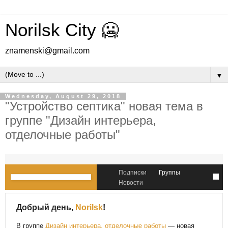
Norilsk City 🥶
znamenski@gmail.com
▼
Wednesday, August 29, 2018
"Устройство септика" новая тема в
группе "Дизайн интерьера,
отделочные работы"
Подписки
Группы
Новости
Добрый день,
Norilsk
!
В группе
Дизайн интерьера, отделочные работы
— новая