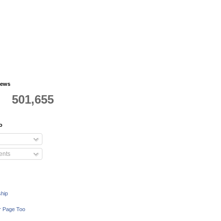
iews
501,655
o
nts
ship
r Page Too