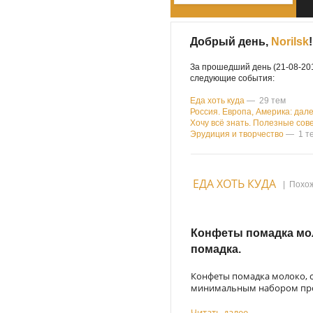
Добрый день,
Norilsk
!
За прошедший день (21-08-201
следующие события:
Еда хоть куда
— 29 тем
Россия. Европа, Америка: дале
Хочу всё знать. Полезные сов
Эрудиция и творчество
— 1 т
ЕДА ХОТЬ КУДА
|
Похож
Конфеты помадка мол
помадка.
Конфеты помадка молоко, с
минимальным набором прод
Читать далее...