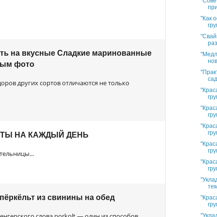
"Сове
при
"Как 
гру
"Свай
раз
ить на вкусные Сладкие маринованные
"Медл
нов
гым фото
"Прак
сад
ров других сортов отличаются не только
"Крас
гру
"Крас
гру
"Крас
гру
ТЫ НА КАЖДЫЙ ДЕНЬ
"Крас
гру
тельницы...
"Крас
гру
"Укла
тем
пёркёльт из свинины на обед
"Крас
гру
нгерского слова porkolt — один из способов
"Укла