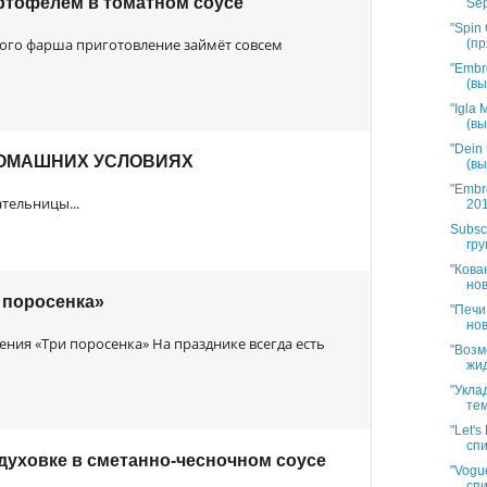
ртофелем в томатном соусе
Sep
"Spin 
го фарша приготовление займёт совсем
(пр
"Embr
(вы
"Igla
(вы
"Dein
ДОМАШНИХ УСЛОВИЯХ
(вы
"Embr
тельницы...
201
Subsc
гру
"Кова
нов
 поросенка»
"Печи
нов
ения «Три поросенка» На празднике всегда есть
"Возм
жид
"Укла
тем
"Let'
спи
 духовке в сметанно-чесночном соусе
"Vogue
спи