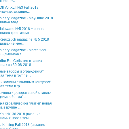
tember/O...
Off Vol.XLII №3 Fall 2018
ядение, вязание...
oidery Magazine - May/June 2018
шивка глад...
 Malowane №5 2018 + bonus
шивка крестиком)...
 Kreuzstich magazine № 5 2018
шивание крес...
oidery Magazine - March/April
8 (вышивка г...
ribe.Ru: События в ваших
ппах за 30-08-2018
ные заборы и ограждения"
ая тема в группе ...
 и камины с водяным контуром"
ая тема в гр...
ожности декоративной отделки
кими обоями" ...
дка керамической плитки" новая
а в группе ...
s Knit №136 2018 (вязание
цами)" новая тем...
 Knitting Fall 2018 (вязание
цами)" новая...