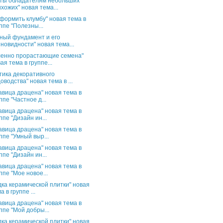
ты обладателям небольших
хожих" новая тема...
оформить клумбу" новая тема в
ппе "Полезны...
ный фундамент и его
новидности" новая тема...
енно прорастающие семена"
ая тема в группе...
тика декоративного
оводства" новая тема в ...
авица драцена" новая тема в
ппе "Частное д...
авица драцена" новая тема в
ппе "Дизайн ин...
авица драцена" новая тема в
ппе "Умный выр...
авица драцена" новая тема в
ппе "Дизайн ин...
авица драцена" новая тема в
ппе "Мое новое...
дка керамической плитки" новая
а в группе ...
авица драцена" новая тема в
ппе "Мой добры...
дка керамической плитки" новая