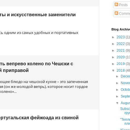
Posts
Comme
ты и искусственные заменители
Blog Archiv
сь одним из самых удобных и портативных
►
2023
(1)
►
2022
(3)
►
2021
(9)
►
2020
(1
ть вепрево колено по Чешски с
►
2019
(3)
й приправой
▼
2018
(4
►
Dece
щее блюдо на чешской кухне – это запеченная
►
Nove
я (он же молодой вепрь), которое носит гордое
►
Octo
олено»...
►
Sept
▼
Augu
Subsc
гру
ортугальская фейжоада из свиной
"Тепл
пли