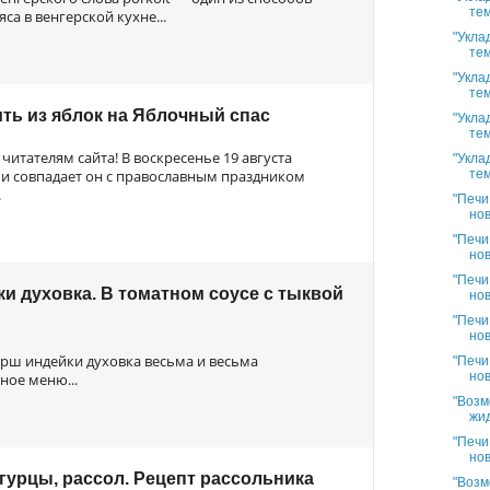
тем
а в венгерской кухне...
"Укла
тем
"Укла
тем
ить из яблок на Яблочный спас
"Укла
тем
читателям сайта! В воскресенье 19 августа
"Укла
 и совпадает он с православным праздником
тем
.
"Печи
нов
"Печи
нов
"Печи
и духовка. В томатном соусе с тыквой
нов
"Печи
нов
арш индейки духовка весьма и весьма
"Печи
нов
ное меню...
"Возм
жид
"Печи
нов
гурцы, рассол. Рецепт рассольника
"Возм