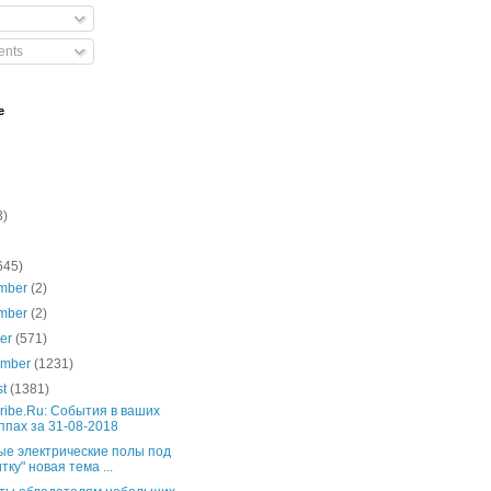
nts
e
3)
645)
mber
(2)
mber
(2)
ber
(571)
ember
(1231)
st
(1381)
ribe.Ru: События в ваших
ппах за 31-08-2018
ые электрические полы под
тку" новая тема ...