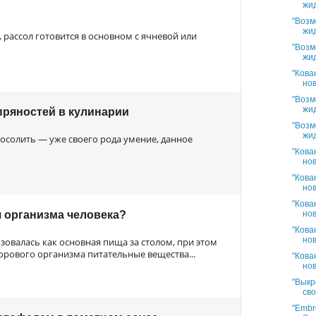
жид
"Возм
жид
 рассол готовится в основном с ячневой или
"Возм
жид
"Кова
нов
"Возм
жид
пряностей в кулинарии
"Возм
жид
осолить — уже своего рода умение, данное
"Кова
нов
"Кова
нов
"Кова
я организма человека?
нов
"Кова
нов
зовалась как основная пища за столом, при этом
рового организма питательные вещества...
"Кова
нов
"Выкр
сво
"Embro