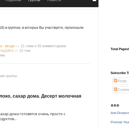
Подписки
Группы
Новости
8) в группах, в которых Вы участвуете, произошли
е - везде
— 21 тема и 35 комментариев
Total Pagev
еты(18+)
— 15 тем
ема
Subscribe T
ие группы
Posts
Comme
око, сахар дома. Десерт молочная
♔♔♔
ахар дома готовятся очень просто с
Anti-Dictator
уктов...
Promote You