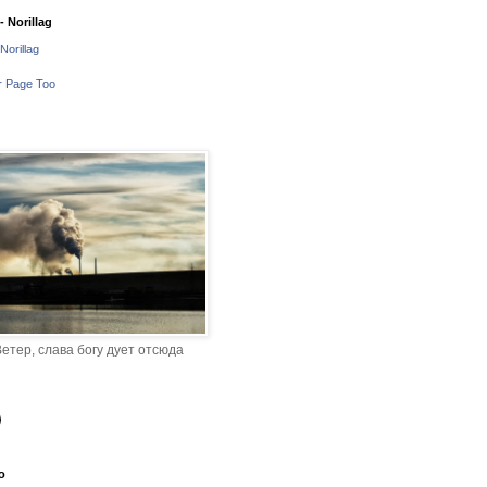
 Norillag
Norillag
r Page Too
етер, слава богу дует отсюда
o