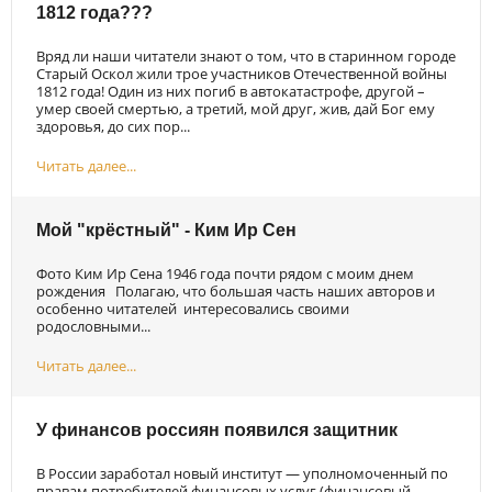
1812 года???
Вряд ли наши читатели знают о том, что в старинном городе
Старый Оскол жили трое участников Отечественной войны
1812 года! Один из них погиб в автокатастрофе, другой –
умер своей смертью, а третий, мой друг, жив, дай Бог ему
здоровья, до сих пор...
Читать далее...
Мой "крёстный" - Ким Ир Сен
Фото Ким Ир Сена 1946 года почти рядом с моим днем
рождения Полагаю, что большая часть наших авторов и
особенно читателей интересовались своими
родословными...
Читать далее...
У финансов россиян появился защитник
В России заработал новый институт — уполномоченный по
правам потребителей финансовых услуг (финансовый