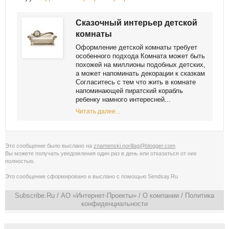
Сказочный интерьер детской
комнаты
Оформление детской комнаты требует
особенного подхода Комната может быть
похожей на миллионы подобных детских,
а может напоминать декорации к сказкам
Согласитесь с тем что жить в комнате
напоминающей пиратский корабль
ребенку намного интересней...
Читать далее...
Это сообщение было выслано на
znamenski.norillag@blogger.com
Вы можете получать уведомления
один раз в день
или
отказаться от них
полностью
.
Это сообщение сформировано и выслано с помощью
Sendsay.Ru
Subscribe.Ru
/ АО «Интернет-Проекты» /
О компании
/
Политика
конфиденциальности