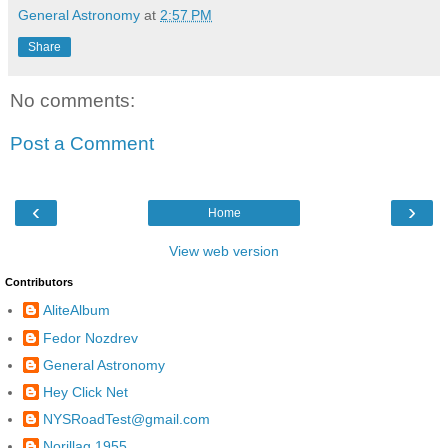
General Astronomy
at
2:57 PM
Share
No comments:
Post a Comment
‹
›
Home
View web version
Contributors
AliteAlbum
Fedor Nozdrev
General Astronomy
Hey Click Net
NYSRoadTest@gmail.com
Norillag 1955