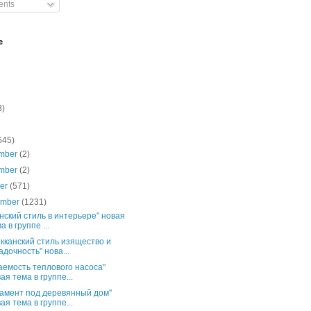
nts
e
3)
645)
mber
(2)
mber
(2)
ber
(571)
ember
(1231)
нский стиль в интерьере" новая
а в группе ...
кканский стиль изящество и
адочность" нова...
аемость теплового насоса"
ая тема в группе...
амент под деревянный дом"
ая тема в группе...