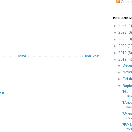
Comme
Blog Archiv
►
2023
(1)
►
2022
(3)
►
2021
(9)
►
2020
(1
►
2019
(3)
Home
Older Post
▼
2018
(4
►
Dece
►
Nove
►
Octo
▼
Sept
"Испа
ons
тем
"Маро
заг
"Окуп
нов
"Фунд
нов