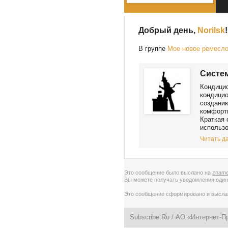
Добрый день,
Norilsk
!
В группе
Мое новое ремесл
Систе
Кондици
кондицио
создани
комфортн
Краткая 
использо
Читать да
Это сообщение было выслано на
zname
Вы можете получать уведомления
один
Это сообщение сформировано и высл
Subscribe.Ru
/ АО «Интернет-П