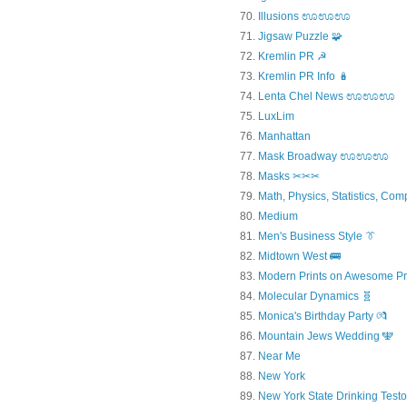
Illusions ಊಊಊ
Jigsaw Puzzle 🧩
Kremlin PR ☭
Kremlin PR Info 🪆
Lenta Chel News ಊಊಊ
LuxLim
Manhattan
Mask Broadway ಊಊಊ
Masks ✂✂✂
Math, Physics, Statistics, Com
Medium
Men's Business Style 👔
Midtown West 🚌
Modern Prints on Awesome Pr
Molecular Dynamics 🧬
Monica's Birthday Party 💏
Mountain Jews Wedding 🕎
Near Me
New York
New York State Drinking Testo