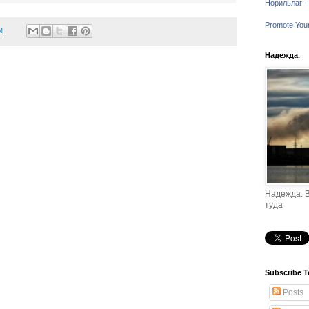
Норильлаг - 
Promote You
M
Надежда.
Надежда. В
туда
Subscribe T
Posts