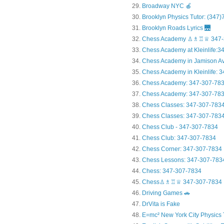
Broadway NYC 🍎
Brooklyn Physics Tutor: (347
Brooklyn Roads Lyrics 🌉
Chess Academy ♙♗♖♕ 347-
Chess Academy at Kleinlife:34.
Chess Academy in Jamiso
Chess Academy in Kleinl
Chess Academy: 347-307-78
Chess Academy: 347-307-783
Chess Classes: 347-307-783
Chess Classes: 347-307-7834
Chess Club - 347-307-7834
Chess Club: 347-307-7834
Chess Corner: 347-307-7834
Chess Lessons: 347-307-783
Chess: 347-307-7834
Chess♙♗♖♕ 347-307-7834
Driving Games 🚗
DrVita is Fake
E=mc² New York City Physics 