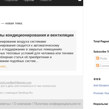
Подписки
Группы
Новости
о
— новая тема:
мы кондиционирования и вентиляции
онирование воздуха системами
Total Pagev
нирования сводится к автоматическому
ю и поддержанию в закрытых помещениях
Subscribe T
ых тепловых условий для человека или техники
обзорная статья об приобретении и
Posts
вании подобных систем...
Comme
лее...
♔♔♔
nski.norillag@blogger.com
Anti-Dictator
 раз в день
или
отказаться от них полностью
.
ано с помощью
Sendsay.Ru
Promote You
роекты» /
О компании
/
Политика конфиденциальности
Норильлаг -