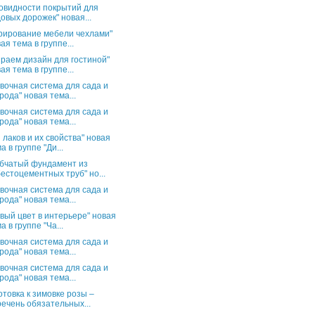
овидности покрытий для
овых дорожек" новая...
рирование мебели чехлами"
ая тема в группе...
раем дизайн для гостиной"
ая тема в группе...
вочная система для сада и
рода" новая тема...
вочная система для сада и
рода" новая тема...
 лаков и их свойства" новая
а в группе "Ди...
бчатый фундамент из
естоцементных труб" но...
вочная система для сада и
рода" новая тема...
вый цвет в интерьере" новая
а в группе "Ча...
вочная система для сада и
рода" новая тема...
вочная система для сада и
рода" новая тема...
отовка к зимовке розы –
ечень обязательных...