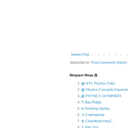
Newer Post
Subscribe to:
Post Comments (Atom)
Blogspot Blogs 🛐
∰ NYC Physics Tutor
∰ Physics Concepts Expansi
∰ PHYSICS OLYMPIADS
☈ Bay Ridge
☕ Drinking Games
☭ СовНарКом
♛ Classifieds.HeyC...
⚓ Italy Trip