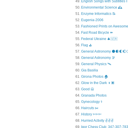
English Songs with Subtitles
Environmental Science 🕰️
Enzyme Informatics 📝
Eugenia-2006
Fashioned Prints on Awesome
Fast Road Bicycle ⏩
Federal Ukraine 🎄🇺🇦
Flag ⛳
General Astronomy 🌑🌒🌓🌔
General Astronomy 🔭
General Physics 🛰
Gia Basilia
Girona Photos 🏠
Glow in the Dark 👦🏿
Good 🙅
Granada Photos
Gynecology ⚕️
Haircuts ✂️
History ✄✄✄
Hurried Activity ✌✌✌
Igor Chess Club: 347-307-783