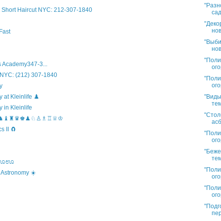
"Разн
Short Haircut NYC: 212-307-1840
сад
"Деко
нов
Fast
"Выби
нов
"Поли
 Academy347-3...
ого
 NYC: (212) 307-1840
"Поли
ого
y
"Виды
t Kleinlife ♟️
тем
in Kleinlife
"Стол
hool ♞♝♜♛♚♟♘♙♗♖♕♔
асб
 II 🧲
"Поли
ого
"Беже
тем
s ಊಊಊ
"Поли
 Astronomy ☀️
ого
"Поли
ого
"Подг
пер