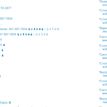
"Поли
ого
)770-1877
"Стол
асб
307-7834
"Стол
асб
..
"Вари
n Avenue: 347-307-7834 ♞♝♜♛♚♟♘♙♗♖♕♔
лес
ife: 347-307-7834 ♞♝♜♛♚♟♘♙♗♖♕♔
"Сист
34
вен
4 ♟️
"Стол
асб
4 ♞
"Сист
 ♟️
вен
"Стол
асб
"Внут
тем
4
"Стол
асб
"Сист
вен
"Внут
тем
Tutors 🧲