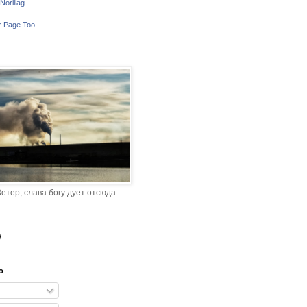
Norillag
r Page Too
етер, слава богу дует отсюда
o