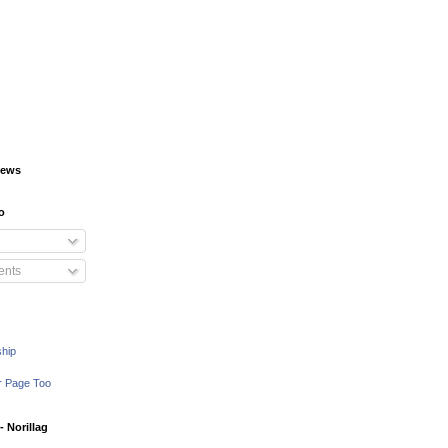
iews
o
nts
ship
r Page Too
 Norillag