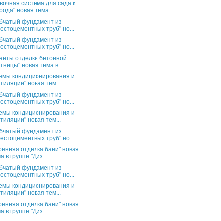
вочная система для сада и
рода" новая тема...
бчатый фундамент из
естоцементных труб" но...
бчатый фундамент из
естоцементных труб" но...
анты отделки бетонной
тницы" новая тема в ...
емы кондиционирования и
тиляции" новая тем...
бчатый фундамент из
естоцементных труб" но...
емы кондиционирования и
тиляции" новая тем...
бчатый фундамент из
естоцементных труб" но...
ренняя отделка бани" новая
а в группе "Диз...
бчатый фундамент из
естоцементных труб" но...
емы кондиционирования и
тиляции" новая тем...
ренняя отделка бани" новая
а в группе "Диз...