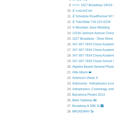
✄✄✄ 1627 Broadway 10019 - 
✌ LuxLimCom
✌ Schedule RoadRunner NY 
✌ TutorState 718-223-0228
✡ Mountain Jews Wedding
10100 Jamison Avenue Chess
1627 Broadway - Shoe Shine
347-307-7834 Chess Academ
347-307-7834 Chess Academy a
347-307-7834 Chess Academy 
347-307-7834 Chess Sc
Algebra Based General Physics
Alite Album ❤️
America's Views ✈
Astronomy - Astrophysic
Astrophysics, Cosmology, and
Barcelona Photos 2013
Bible Gateway 🕮
Broadway & 50th St 🏙️
BROADWAY 🗽