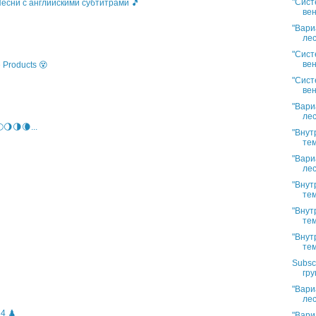
"Сист
 Песни с английскими субтитрами 🎵
вен
"Вари
лес
"Сист
вен
 Products 😵
"Сист
вен
"Вари
лес
🌖🌗🌘...
"Внут
тем
"Вари
лес
"Внут
тем
"Внут
тем
"Внут
тем
Subsc
гру
"Вари
лес
4 ♟️
"Вари