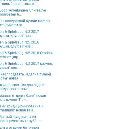
тницы" новая тема в ...
oop: Anleitungen für kreative
darbeiten 6...
 из папиросной бумаги мастер-
сс (бумаготво...
en & Spielzeug №3 2017
рушки, другое)" нов...
en & Spielzeug №5 2016
рушки, другое)" нов...
en & Spielzeug №5 2018 October/
ember (игр...
en & Spielzeug №2 2017 (другое,
ушки)" нов...
и как продавать изделия ручной
оты" новая ...
вочная система для сада и
рода" новая тема...
ренняя отделка бани" новая
а в группе "Пол...
емы кондиционирования и
тиляции" новая тем...
бчатый фундамент из
естоцементных труб" но...
анты отделки бетонной