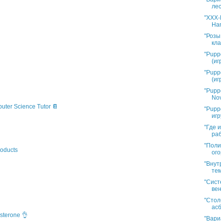
лес
"XXX-L
Han
"Розы
кла
"Pupp
(иг
"Pupp
(иг
"Pupp
Nov
puter Science Tutor 📔
"Pupp
игр
"Где 
раб
"Поли
oducts
ого
"Внут
тем
"Сист
вен
"Стол
асб
sterone 👌
"Вари